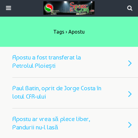
Tags › Apostu
Apostu a fost transferat la
Petrolul Ploieşti
Paul Batin, oprit de Jorge Costa în
lotul CFR-ului
Apostu ar vrea să plece liber,
Pandurii nu-l lasă