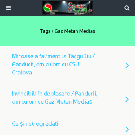
Tags › Gaz Metan Medias
Miroase a faliment la Târgu Jiu /
Pandurii, om cu om cu CSU
Craiova
Invincibili în deplasare / Pandurii,
om cu om cu Gaz Metan Mediaș
Ca și retrogradați