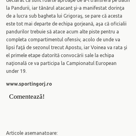
declarat că sunt foarte aproape de a-l transfera pe Batin
la Pandurii, iar tânărul atacant şi-a manifestat dorinţa
de a lucra sub bagheta lui Grigoraş, se pare că acesta
este tot mai departe de echipa gorjeană, aşa că oficialii
pandurilor trebuie să atace acum alte piste pentru a
completa compartimentul ofensiv, acolo de unde va
lipsi faţă de sezonul trecut Apostu, iar Voinea va rata şi
el primele etape datorită convocării sale la echipa
naţională ce va participa la Campionatul European
under 19.
www.sportingorj.ro
Comentează!
Articole asemanatoare: