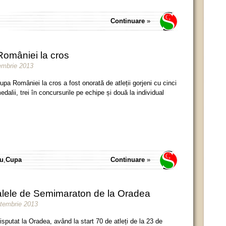
Continuare
»
României la cros
iembrie 2013
upa României la cros a fost onorată de atleții gorjeni cu cinci
edalii, trei în concursurile pe echipe și două la individual
iu
,
Cupa
Continuare
»
nalele de Semimaraton de la Oradea
ptembrie 2013
isputat la Oradea, având la start 70 de atleți de la 23 de