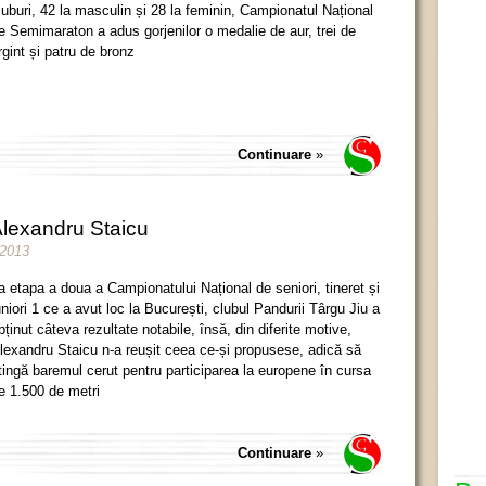
luburi, 42 la masculin și 28 la feminin, Campionatul Național
e Semimaraton a adus gorjenilor o medalie de aur, trei de
rgint și patru de bronz
Continuare
»
Alexandru Staicu
e 2013
a etapa a doua a Campionatului Național de seniori, tineret și
uniori 1 ce a avut loc la București, clubul Pandurii Târgu Jiu a
bținut câteva rezultate notabile, însă, din diferite motive,
lexandru Staicu n-a reușit ceea ce-și propusese, adică să
tingă baremul cerut pentru participarea la europene în cursa
e 1.500 de metri
Continuare
»