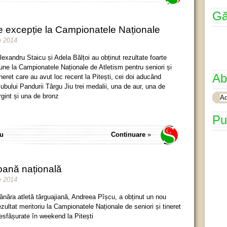
Gă
 de excepție la Campionatele Naționale
ie 2014
lexandru Staicu și Adela Bălțoi au obținut rezultate foarte
une la Campionatele Naționale de Atletism pentru seniori și
Ab
ineret care au avut loc recent la Pitești, cei doi aducând
lubului Pandurii Târgu Jiu trei medalii, una de aur, una de
rgint și una de bronz
Pu
iu
Continuare
»
oană națională
ie 2014
ânăra atletă târguajiană, Andreea Pîșcu, a obținut un nou
ezultat meritoriu la Campionatele Naționale de seniori și tineret
esfășurate în weekend la Pitești