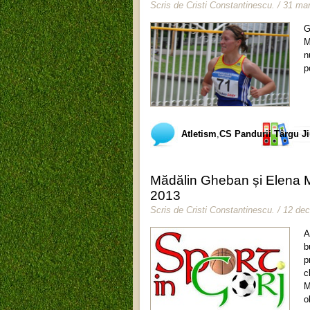
Scris de
Cristi Constantinescu
.
/ 31 mar
G
M
n
p
Atletism
,
CS Pandurii Târgu J
Mădălin Gheban și Elena Mo
2013
Scris de
Cristi Constantinescu
.
/ 12 de
A
b
p
c
M
o