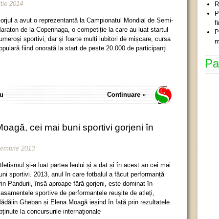
tie 2014
R
P
orjul a avut o reprezentantă la Campionatul Mondial de Semi-
f
araton de la Copenhaga, o competiție la care au luat startul
P
umeroși sportivi, dar și foarte mulți iubitori de mișcare, cursa
m
opulară fiind onorată la start de peste 20.000 de participanți
Pa
iu
Continuare
»
agă, cei mai buni sportivi gorjeni în
cembrie 2013
tletismul și-a luat partea leului și a dat și în acest an cei mai
uni sportivi. 2013, anul în care fotbalul a făcut performanță
rin Pandurii, însă aproape fără gorjeni, este dominat în
lasamentele sportive de performanțele reușite de atleți,
ădălin Gheban și Elena Moagă ieșind în față prin rezultatele
bținute la concursurile internaționale