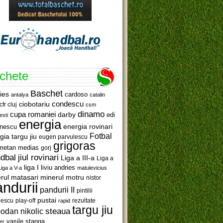
ichete
Baschet
ies
cardoso
antalya
catalin
ciobotariu
condescu
cfr cluj
csm
dinamo
cupa romaniei
darby
edi
esti
energia
anescu
energia rovinari
Fotbal
gia targu jiu
eugen parvulescu
grigoras
metan medias
gorj
jiul rovinari
dbal
Liga a III-a
Liga a
liga I
liviu andries
Liga a V-a
matulevicius
minerul motru
rul matasari
nistor
ndurii
pandurii II
pintilii
pustai
lescu
rezultate
play-off
rapid
targu jiu
steaua
odan nikolic
vasile stanga
er