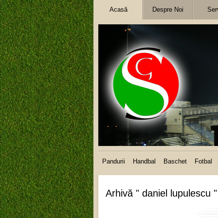
Acasă
Despre Noi
Serv
Pandurii
Handbal
Baschet
Fotbal
Arhivă " daniel lupulescu "