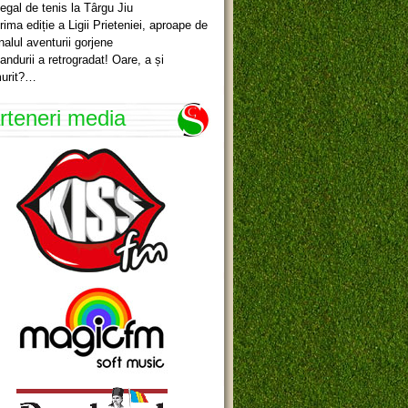
egal de tenis la Târgu Jiu
rima ediție a Ligii Prieteniei, aproape de
inalul aventurii gorjene
andurii a retrogradat! Oare, a și
urit?…
rteneri media