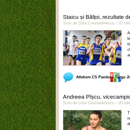
Staicu și Bălțoi, rezultate
Scris de
Cristi Constantinescu
.
/ 22 iul
A
b
t
c
a
Atletism
,
CS Pandurii Târgu J
Andreea Pîșcu, vicecampi
Scris de
Cristi Constantinescu
.
/ 20 iul
T
r
d