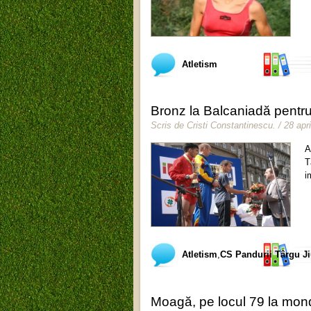
Atletism
Bronz la Balcaniadă pentr
Scris de
Cristi Constantinescu
.
/ 28 apr
A
T
i
Atletism
,
CS Pandurii Târgu J
Moagă, pe locul 79 la mon