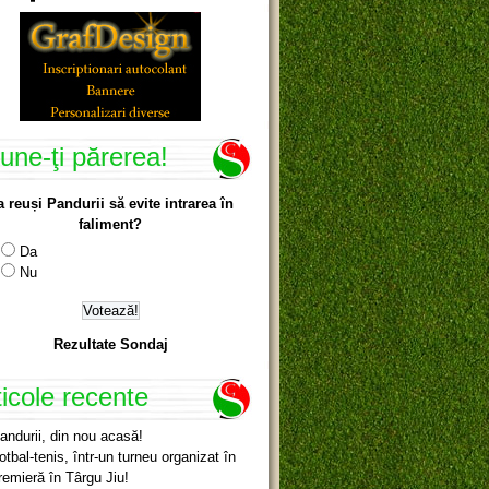
une-ţi părerea!
a reuși Pandurii să evite intrarea în
faliment?
Da
Nu
Rezultate Sondaj
ticole recente
andurii, din nou acasă!
otbal-tenis, într-un turneu organizat în
remieră în Târgu Jiu!