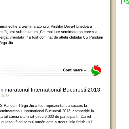
Pa
rima ediție a Semimaratonului Virșlilor Deva-Hunedoara
esfășurat sub titulatura „Cel mai iute semimaraton care s-a
lergat vreodată !” a fost dominat de atleții clubului CS Pandurii
ârgu Jiu.
Continuare
»
Semimaratonul Internațional București 2013
i 2013
S Pandurii Târgu Jiu a fost reprezentat cu succes la
emimaratonul Internațional București 2013, competiție la
tartul căreia s-a liniat circa 6.000 de participanți, Daniel
upulescu fiind primul român care a trecut linia finish-ului