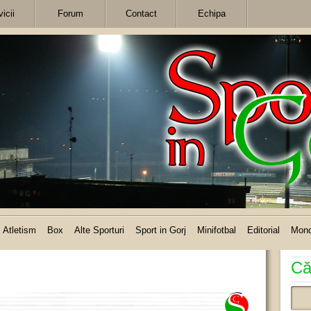
icii
Forum
Contact
Echipa
Atletism
Box
Alte Sporturi
Sport in Gorj
Minifotbal
Editorial
Mon
Că