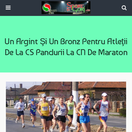
Un Argint Şi Un Bronz Pentru Atleţii
De La CS Pandurii La CN De Maraton