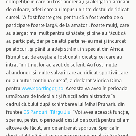
competiţie în care au fost angrenaţi şi alergători africani
de culoare, atleţi care au impus un ritm destul de ridicat
cursei. “A fost foarte greu pentru că a fost vorba de o
participare foarte largă, de la amatori, foarte mulţi, care
au alergat mai mult pentru sănătate, şi bine au făcut că
au participat, dar pe de altă parte ne-au mai şi încurcat
pe alocuri, şi până la atleţi străini, în special din Africa.
Ritmul dat de aceştia a fost unul ridicat şi cei care au
intrat în ritmul lor au avut de suferit. Au fost multe
abandonuri şi multe salvări care au ridicat sportivii care
nu au putut continua cursa”, a declarat Viorica Dima
pentru
www.sportingorj.ro
. Aceasta va avea în perioada
următoare de îndeplinit şi funcţii administrative în
cadrul clubului după schimbarea lui Mihai Prunariu din
fruntea
CS Pandurii Târgu Jiu
: “Voi avea această funcţie,
sper eu, pentru o perioadă destul de scurtă pentru că am
altceva de făcut, am de antrenat sportivii. Sper ca în
două săptămâni să se organizeze concursul şi să mă pot