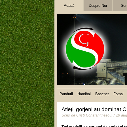
Acasă
Despre Noi
Serv
Pandurii
Handbal
Baschet
Fotbal
Atleţii gorjeni au dominat
Scris de
Cristi Constantinescu
.
/ 28 au
Trei medalii de aur, trei de argint şi 