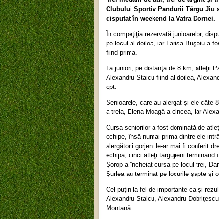
Clubului Sportiv Pandurii Târgu Jiu 
disputat în weekend la Vatra Dornei.
În compeţiţia rezervată junioarelor, di
pe locul al doilea, iar Larisa Buşoiu a 
fiind prima.
La juniori, pe distanţa de 8 km, atleţii
Alexandru Staicu fiind al doilea, Alexand
opt.
Senioarele, care au alergat şi ele câte 
a treia, Elena Moagă a cincea, iar Alex
Cursa seniorilor a fost dominată de atle
echipe, însă numai prima dintre ele intrâ
alergătorii gorjeni le-ar mai fi conferit 
echipă, cinci atleţi târgujieni terminând
Şorop a încheiat cursa pe locul trei, Da
Şurlea au terminat pe locurile şapte şi o
Cel puţin la fel de importante ca şi rezult
Alexandru Staicu, Alexandru Dobriţescu
Montană.