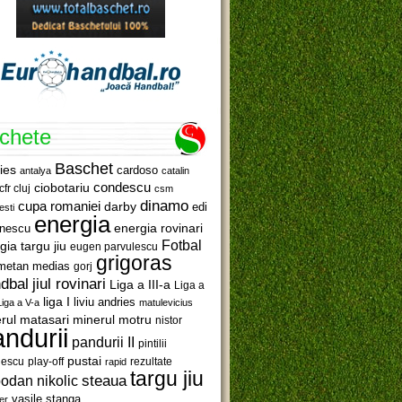
ichete
Baschet
ies
cardoso
antalya
catalin
ciobotariu
condescu
cfr cluj
csm
dinamo
cupa romaniei
darby
edi
esti
energia
anescu
energia rovinari
Fotbal
gia targu jiu
eugen parvulescu
grigoras
metan medias
gorj
jiul rovinari
dbal
Liga a III-a
Liga a
liga I
liviu andries
Liga a V-a
matulevicius
minerul motru
rul matasari
nistor
ndurii
pandurii II
pintilii
pustai
lescu
rezultate
play-off
rapid
targu jiu
steaua
odan nikolic
vasile stanga
er