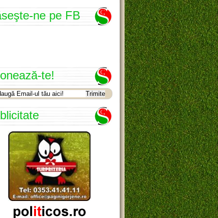
seşte-ne pe FB
onează-te!
blicitate