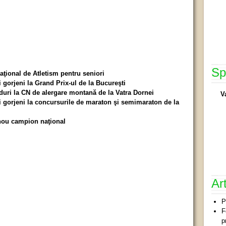
Sp
aţional de Atletism pentru seniori
i gorjeni la Grand Prix-ul de la Bucureşti
nduri la CN de alergare montană de la Vatra Dornei
V
ii gorjeni la concursurile de maraton şi semimaraton de la
nou campion naţional
Ar
P
F
p