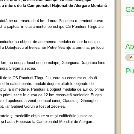
s-a întors de la Campionatul Naţional de Alergare Montană
Gă
sputată pe un traseu de 4 km, Laura Popescu a terminat cursa
fost a şaptea, în clasamentul pe echipe CS Pandurii Târgu Jiu
 Pandurilor au obţinut de asemenea medalia de aur la echipe,
Ab
ru Dobriţescu al treilea, iar Petre Neamţu a terminat pe locul
8 km, au ocupat locul doi pe echipe, Georgiana Dragotoiu fiind
andra Creţan a zecea.
Pu
ţii de la CS Pandurii Târgu Jiu, care au concurat cu două
nd în calcul pentru medalii deşi rezultatele obţinute de
dreptul la o medalie. Pandurii a obţinut medalia de aur cu prima
 în primii zece în cursa de 12 km rezervată seniorilor. Eugen
niel Lupulescu a venit pe locul cinci, Claudiu şi Gheorghe
pt, iar Gabriel Gorun a fost al zecelea.
atele şi medaliile obţinute sunt şi calificările juniorilor
 şi Laura Popescu la Campionatul Mondial de Alergare