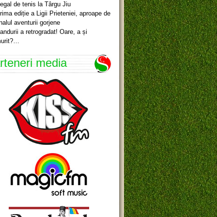
egal de tenis la Târgu Jiu
rima ediție a Ligii Prieteniei, aproape de
inalul aventurii gorjene
andurii a retrogradat! Oare, a și
urit?…
rteneri media