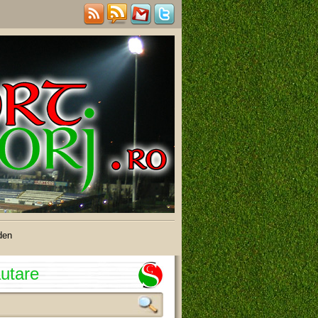
den
utare