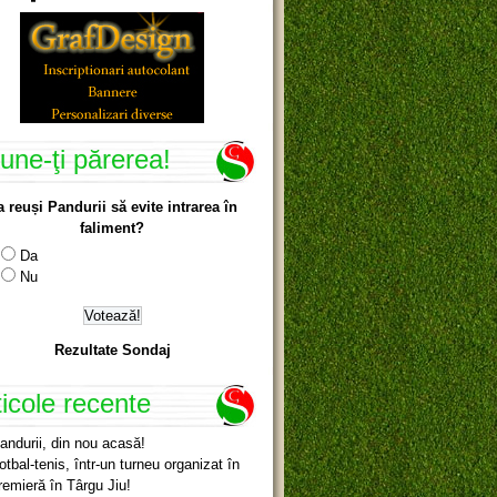
une-ţi părerea!
a reuși Pandurii să evite intrarea în
faliment?
Da
Nu
Rezultate Sondaj
ticole recente
andurii, din nou acasă!
otbal-tenis, într-un turneu organizat în
remieră în Târgu Jiu!