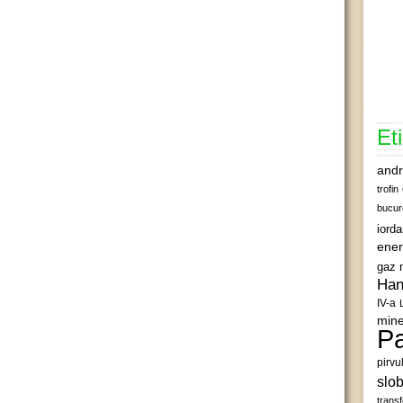
Et
andr
trofin
bucur
iord
ener
gaz 
Han
IV-a
mine
Pa
pirvu
slob
transf