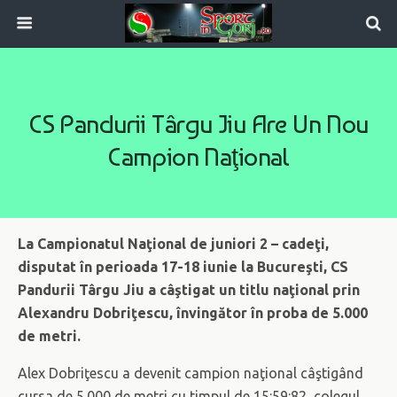
CS Pandurii Târgu Jiu Are Un Nou
Campion Naţional
La Campionatul Naţional de juniori 2 – cadeţi,
disputat în perioada 17-18 iunie la Bucureşti, CS
Pandurii Târgu Jiu a câştigat un titlu naţional prin
Alexandru Dobriţescu, învingător în proba de 5.000
de metri.
Alex Dobriţescu a devenit campion naţional câştigând
cursa de 5.000 de metri cu timpul de 15:59:82, colegul