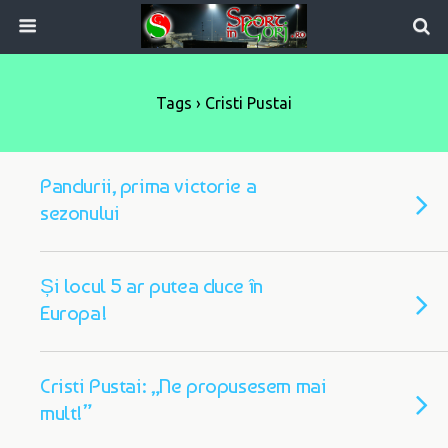
Tags › Cristi Pustai
Pandurii, prima victorie a
sezonului
Și locul 5 ar putea duce în
Europa!
Cristi Pustai: „Ne propusesem mai
mult!”