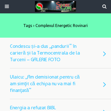
Tags › Complexul Energetic Rovinari
Condescu și-a dus „pandurii” în
carieră și la Termocentrala de la
Turceni – GALERIE FOTO
Vlaicu: „Am demisionat pentru că
am simţit că echipa nu va mai fi
finanţată”
Energia a refuzat BIBL