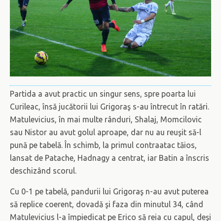
Partida a avut practic un singur sens, spre poarta lui
Curileac, însă jucătorii lui Grigoraş s-au întrecut în ratări.
Matulevicius, în mai multe rânduri, Shalaj, Momcilovic
sau Nistor au avut golul aproape, dar nu au reuşit să-l
pună pe tabelă. În schimb, la primul contraatac tăios,
lansat de Patache, Hadnagy a centrat, iar Batin a înscris
deschizând scorul.
Cu 0-1 pe tabelă, pandurii lui Grigoraş n-au avut puterea
să replice coerent, dovadă şi faza din minutul 34, când
Matulevicius l-a împiedicat pe Erico să reia cu capul, deşi