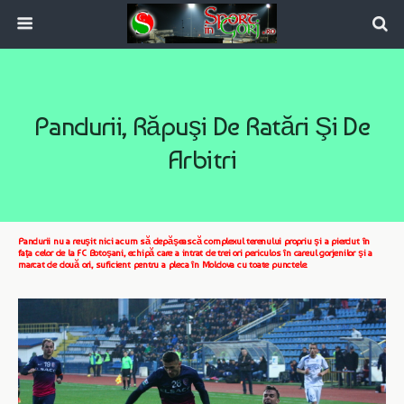
Pandurii, Răpuşi De Ratări Şi De
Arbitri
Pandurii nu a reuşit nici acum să depăşească complexul terenului propriu şi a pierdut în
faţa celor de la FC Botoşani, echipă care a intrat de trei ori periculos în careul gorjenilor şi a
marcat de două ori, suficient pentru a pleca în Moldova cu toate punctele.