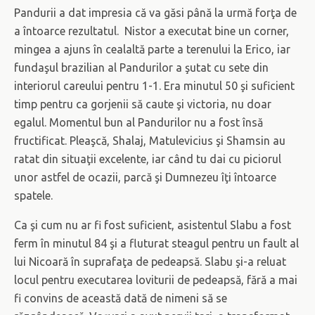
Pandurii a dat impresia că va găsi până la urmă forţa de
a întoarce rezultatul. Nistor a executat bine un corner,
mingea a ajuns în cealaltă parte a terenului la Erico, iar
fundaşul brazilian al Pandurilor a şutat cu sete din
interiorul careului pentru 1-1. Era minutul 50 şi suficient
timp pentru ca gorjenii să caute şi victoria, nu doar
egalul. Momentul bun al Pandurilor nu a fost însă
fructificat. Pleaşcă, Shalaj, Matulevicius şi Shamsin au
ratat din situaţii excelente, iar când tu dai cu piciorul
unor astfel de ocazii, parcă şi Dumnezeu îţi întoarce
spatele.
Ca şi cum nu ar fi fost suficient, asistentul Slabu a fost
ferm în minutul 84 şi a fluturat steagul pentru un fault al
lui Nicoară în suprafaţa de pedeapsă. Slabu şi-a reluat
locul pentru executarea loviturii de pedeapsă, fără a mai
fi convins de această dată de nimeni să se