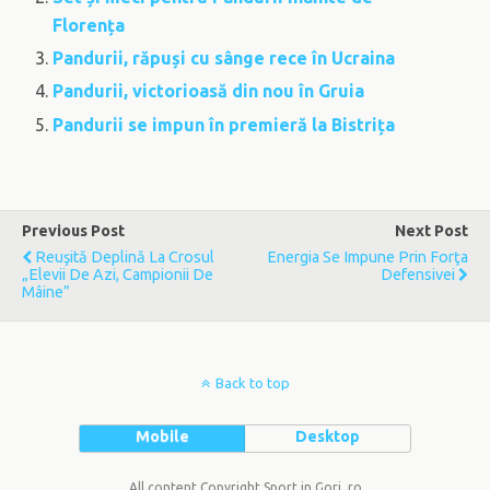
Florența
Pandurii, răpuși cu sânge rece în Ucraina
Pandurii, victorioasă din nou în Gruia
Pandurii se impun în premieră la Bistrița
Previous Post
Next Post
Reuşită Deplină La Crosul
Energia Se Impune Prin Forţa
„Elevii De Azi, Campionii De
Defensivei
Mâine”
Back to top
Mobile
Desktop
All content Copyright Sport in Gorj .ro