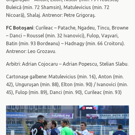
Buleică (min. 72 Shamsin), Matulevicius (min. 72
Nicoară), Shalaj. Antrenor: Petre Grigoraş.
FC Botoşani
: Curileac – Patache, Ngadeu, Tincu, Browne
– Danci – Roussel (min. 32 Ivanovici), Fulop, Vaşvari,
Batin (min. 93 Bordeanu) – Hadnagy (min. 66 Croitoru).
Antrenor: Leo Grozavu.
Arbitri: Adrian Cojocaru – Adrian Popescu, Stelian Slabu.
Cartonaşe galbene: Matulevicius (min. 16), Anton (min.
42), Unguruşan (min. 88), Elton (min. 90) / Ivanovici (min.
45), Fulop (min. 89), Danci (min. 90), Curileac (min. 93)