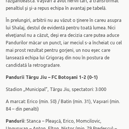
răzgândească. Vaşvari a avut nervii tari, a transformat
penaltiul şi şi-a repus echipa în avantaj pe tabelă.
În prelungiri, arbitrii nu au văzut o ţinere în careu asupra
lui Shalaj, destul de evidentă pentru toată lumea. Nici
elveţianul nu a căzut, deşi era decizia care putea aduce
Pandurilor măcar un punct, iar meciul s-a încheiat cu cel
mai prost rezultat pentru gorjeni, un nou eşec care
lansează echipa lui Grigoraş din nou în postura de
candidată la retrogradare.
Pandurii Târgu Jiu – FC Botoşani 1-2 (0-1)
Stadion „Municipal”, Târgu Jiu, spectatori: 3.000
A marcat: Erico (min. 50) / Batin (min. 31), Vaşvari (min.
84 – din penalti)
Pandurii
: Stanca – Pleaşcă, Erico, Momcilovic,
Unguruşan – Anton, Elton, Nistor (min. 79 Predescu) –