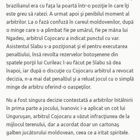
brazilianul era cu faţa la poartă într-o poziţie în care îţi
este greu să ratezi. A urmat apoi şi penibilul moment al
arbitrilor. La o fază confuză în careul moldovenilor, după
o minge care s-a plimbat fie pe umărul, fie pe mâna lui
Ngadeu, arbitrul Cojocaru a indicat punctul cu var.
Asistentul Slabu s-a poziţionat şi el pentru executarea
penaltiului, însă revolta rezervelor botoşenene din
spatele porţii lui Curileac l-au făcut pe Slabu să dea
înapoi, iar după o discuţie cu Cojocaru arbitrul a revocat
decizia, n-a mai dat penaltiul şi a reluat jocul cu o simplă
minge de arbitru oferind-o oaspeţilor.
Nu a fost singura decizie contestată a arbitrilor întâlnirii
în prima parte a jocului, Ivanovic i-a aplicat un cot lui
Unguruşan, arbitrul Cojocaru a văzut infracţiunea de la
mijlocul terenului, dar a acordat doar un cartonaş
galben jucătorului moldovean, ceea ce a iritat spiritele.