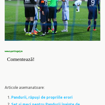
www.sportingorj.ro
Comentează!
Articole asemanatoare:
Pandurii, răpuși de propriile erori
Set și meci pentru Pandurii înainte de