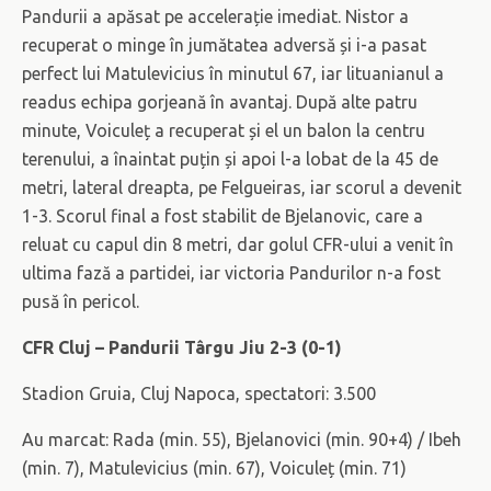
Pandurii a apăsat pe accelerație imediat. Nistor a
recuperat o minge în jumătatea adversă și i-a pasat
perfect lui Matulevicius în minutul 67, iar lituanianul a
readus echipa gorjeană în avantaj. După alte patru
minute, Voiculeț a recuperat și el un balon la centru
terenului, a înaintat puțin și apoi l-a lobat de la 45 de
metri, lateral dreapta, pe Felgueiras, iar scorul a devenit
1-3. Scorul final a fost stabilit de Bjelanovic, care a
reluat cu capul din 8 metri, dar golul CFR-ului a venit în
ultima fază a partidei, iar victoria Pandurilor n-a fost
pusă în pericol.
CFR Cluj – Pandurii Târgu Jiu 2-3 (0-1)
Stadion Gruia, Cluj Napoca, spectatori: 3.500
Au marcat: Rada (min. 55), Bjelanovici (min. 90+4) / Ibeh
(min. 7), Matulevicius (min. 67), Voiculeț (min. 71)