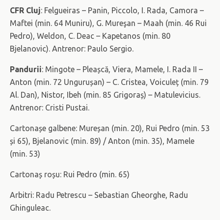
CFR Cluj
: Felgueiras – Panin, Piccolo, I. Rada, Camora –
Maftei (min. 64 Muniru), G. Mureşan – Maah (min. 46 Rui
Pedro), Weldon, C. Deac – Kapetanos (min. 80
Bjelanovic). Antrenor: Paulo Sergio.
Pandurii
: Mingote – Pleașcă, Viera, Mamele, I. Rada II –
Anton (min. 72 Ungurușan) – C. Cristea, Voiculeț (min. 79
Al. Dan), Nistor, Ibeh (min. 85 Grigoraș) – Matulevicius.
Antrenor: Cristi Pustai.
Cartonașe galbene: Mureșan (min. 20), Rui Pedro (min. 53
și 65), Bjelanovic (min. 89) / Anton (min. 35), Mamele
(min. 53)
Cartonaș roșu: Rui Pedro (min. 65)
Arbitri: Radu Petrescu – Sebastian Gheorghe, Radu
Ghinguleac.