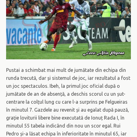
Pustai a schimbat mai mult de jumătate din echipa din
runda trecută, dar și sistemul de joc, iar rezultatul a fost
un joc spectaculos. Ibeh, la primul joc oficial după o
jumătate de an de absență, a deschis scorul cu un șut-
centrare la colțul lung cu care l-a surprins pe Felgueiras
în minutul 7. Gazdele au revenit și au egalat după pauză,
grație loviturii libere bine executată de Ionuț Rada I, în
minutul 55 tabela indicând din nou un scor egal. Rui
Pedro și-a lăsat echipa în inferioritate în minutul 65, iar