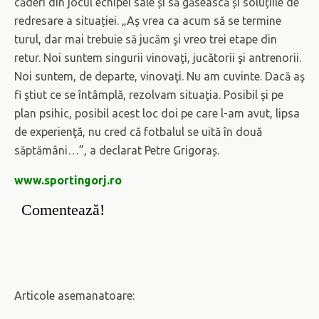
căderi din jocul echipei sale și să găsească și soluțiile de
redresare a situației. „Aş vrea ca acum să se termine
turul, dar mai trebuie să jucăm şi vreo trei etape din
retur. Noi suntem singurii vinovaţi, jucătorii şi antrenorii.
Noi suntem, de departe, vinovaţi. Nu am cuvinte. Dacă aş
fi ştiut ce se întâmplă, rezolvam situaţia. Posibil şi pe
plan psihic, posibil acest loc doi pe care l-am avut, lipsa
de experienţă, nu cred că fotbalul se uită în două
săptămâni…”, a declarat Petre Grigoraș.
www.sportingorj.ro
Comentează!
Articole asemanatoare: