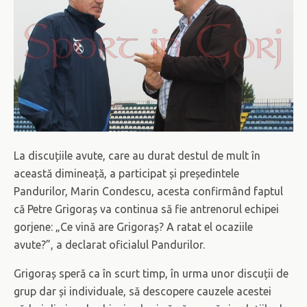
La discuțiile avute, care au durat destul de mult în
această dimineață, a participat și președintele
Pandurilor, Marin Condescu, acesta confirmând faptul
că Petre Grigoraș va continua să fie antrenorul echipei
gorjene: „Ce vină are Grigoraș? A ratat el ocaziile
avute?”, a declarat oficialul Pandurilor.
Grigoraș speră ca în scurt timp, în urma unor discuții de
grup dar și individuale, să descopere cauzele acestei