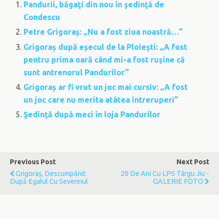
Pandurii, băgaţi din nou în şedinţă de
Condescu
Petre Grigoraș: „Nu a fost ziua noastră…”
Grigoraș după eșecul de la Ploiești: „A fost
pentru prima oară când mi-a fost rușine că
sunt antrenorul Pandurilor”
Grigoraș ar fi vrut un joc mai cursiv: „A fost
un joc care nu merita atâtea întreruperi”
Şedinţă după meci în loja Pandurilor
Previous Post
Next Post
Grigoraș, Descumpănit
20 De Ani Cu LPS Târgu Jiu -
După Egalul Cu Severinul
GALERIE FOTO