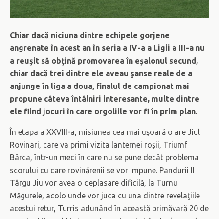
Chiar dacă niciuna dintre echipele gorjene
angrenate în acest an în seria a IV-a a Ligii a III-a nu
a reuşit să obţină promovarea în eşalonul secund,
chiar dacă trei dintre ele aveau şanse reale de a
anjunge în liga a doua, finalul de campionat mai
propune câteva întâlniri interesante, multe dintre
ele fiind jocuri în care orgoliile vor fi în prim plan.
În etapa a XXVIII-a, misiunea cea mai uşoară o are Jiul
Rovinari, care va primi vizita lanternei roşii, Triumf
Bârca, într-un meci în care nu se pune decât problema
scorului cu care rovinărenii se vor impune. Pandurii II
Târgu Jiu vor avea o deplasare dificilă, la Turnu
Măgurele, acolo unde vor juca cu una dintre revelaţiile
acestui retur, Turris adunând în această primăvară 20 de