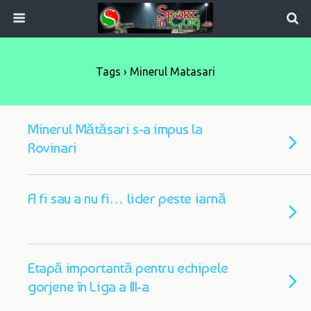
Tags › Minerul Matasari
Minerul Mătăsari s-a impus la
Rovinari
A fi sau a nu fi… lider peste iarnă
Etapă importantă pentru echipele
gorjene în Liga a III-a