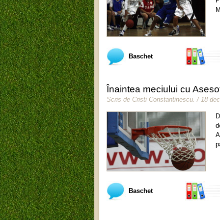
P
M
Baschet
Înaintea meciului cu Asesof
Scris de
Cristi Constantinescu
.
/ 18 de
D
d
A
p
Baschet