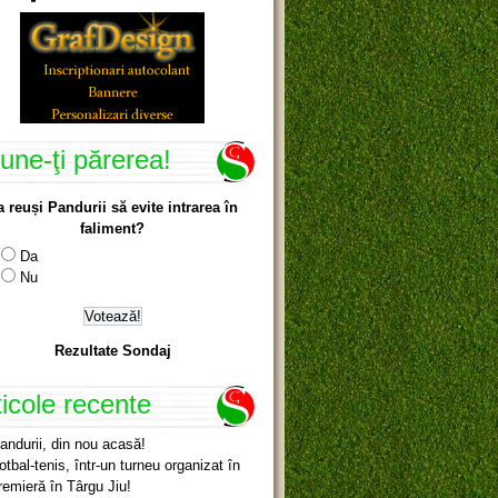
une-ţi părerea!
a reuși Pandurii să evite intrarea în
faliment?
Da
Nu
Rezultate Sondaj
ticole recente
andurii, din nou acasă!
otbal-tenis, într-un turneu organizat în
remieră în Târgu Jiu!