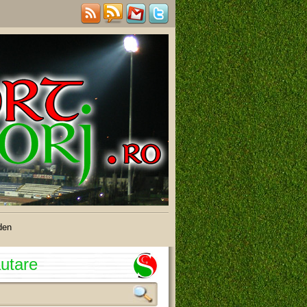
den
utare