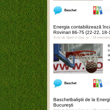
Baschet
Energia contabilizează în
Rovinari 86-75 (22-22, 18-
Scris de
Sport in Gorj .ro
.
/ 18 noiembri
B
î
d
r
Baschet
Baschetbaliştii de la Ener
Bucureşti