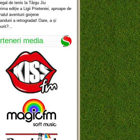
egal de tenis la Târgu Jiu
rima ediție a Ligii Prieteniei, aproape de
inalul aventurii gorjene
andurii a retrogradat! Oare, a și
urit?…
rteneri media