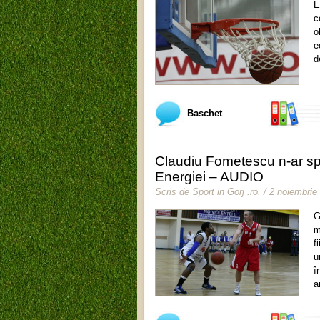
E
c
o
e
d
Baschet
Claudiu Fometescu n-ar sp
Energiei – AUDIO
Scris de
Sport in Gorj .ro
.
/ 2 noiembrie
G
m
f
u
î
a