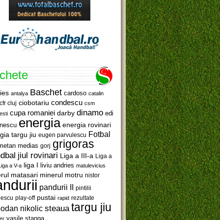
ichete
Baschet
ies
cardoso
antalya
catalin
ciobotariu
condescu
cfr cluj
csm
dinamo
cupa romaniei
darby
edi
esti
energia
anescu
energia rovinari
Fotbal
gia targu jiu
eugen parvulescu
grigoras
metan medias
gorj
jiul rovinari
dbal
Liga a III-a
Liga a
liga I
liviu andries
Liga a V-a
matulevicius
minerul motru
rul matasari
nistor
ndurii
pandurii II
pintilii
pustai
lescu
rezultate
play-off
rapid
targu jiu
steaua
odan nikolic
vasile stanga
er