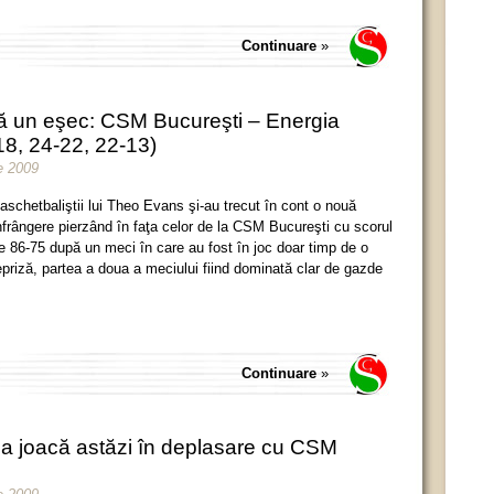
Continuare
»
că un eşec: CSM Bucureşti – Energia
18, 24-22, 22-13)
e 2009
aschetbaliştii lui Theo Evans şi-au trecut în cont o nouă
nfrângere pierzând în faţa celor de la CSM Bucureşti cu scorul
e 86-75 după un meci în care au fost în joc doar timp de o
epriză, partea a doua a meciului fiind dominată clar de gazde
Continuare
»
gia joacă astăzi în deplasare cu CSM