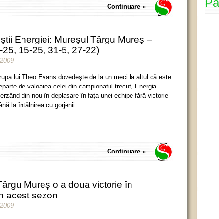
Pa
Continuare
»
iştii Energiei: Mureşul Târgu Mureş –
-25, 15-25, 31-5, 27-22)
 2009
rupa lui Theo Evans dovedeşte de la un meci la altul că este
eparte de valoarea celei din campionatul trecut, Energia
ierzând din nou în deplasare în faţa unei echipe fără victorie
ână la întâlnirea cu gorjenii
Continuare
»
Târgu Mureş o a doua victorie în
în acest sezon
 2009