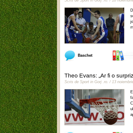
Scris de
Sport in Gorj .ro
.
/ 18 noiembri
D
s
j
m
Baschet
Theo Evans: „Ar fi o surpr
Scris de
Sport in Gorj .ro
.
/ 13 noiembri
E
f
C
u
a