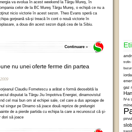
nergia va evolua în acest weekend la Târgu Mureş, în
ompania celor de la BC Mureş Târgu Mureş, o echipă ce nu a
bţinut nicio victorie în acest sezon. Theo Evans speră ca
chipa gorjeană să-şi treacă în cont o nouă victorie în
eplasare, a doua din acest sezon după cea de la Sibiu.
Et
Continuare
»
andr
trofin
une nu unei oferte ferme din partea
bucur
iord
 2009
ener
gaz 
orjeanul Claudiu Fometescu a arătat o formă deosebită la
Han
eciul disputat la Târgu Jiu împotriva Energiei, dinamovistul
IV-a
iind cel mai bun om al echipei sale, cel care a dus aproape de
mine
nul singur pe Dinamo să joace două reprize de prelungiri
Pa
nainte de a pierde partida cu echipa la care a recunoscut că şi-
r dori să joace
pirvu
slob
transf