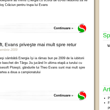
loieştenii au învins Energia cu scorul de 63-86 nedorind să fie
oş Crăciun pentru trupa lui Evans
Continuare
»
Sp
t, Evans priveşte mai mult spre retur
V
cembrie 2009
eşi sâmbătă Energia îşi ia rămas bun pe 2009 de la iubitorii
e baschet din Târgu Jiu jucând în ultima etapă a turului cu
sesoft Ploieşti, gândurile lui Theo Evans sunt mai mult spre
artea a doua a campionatului
Ar
Continuare
»
P
F
p