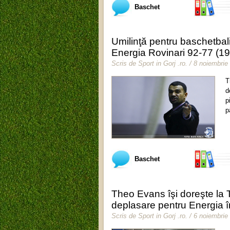
Baschet
Umilinţă pentru baschetbal
Energia Rovinari 92-77 (19
Scris de
Sport in Gorj .ro
.
/ 8 noiembrie
T
d
p
p
Baschet
Theo Evans îşi doreşte la 
deplasare pentru Energia 
Scris de
Sport in Gorj .ro
.
/ 6 noiembrie