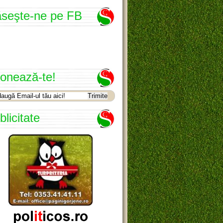
seşte-ne pe FB
onează-te!
blicitate