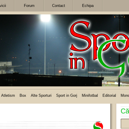
icii
Forum
Contact
Echipa
Atletism
Box
Alte Sporturi
Sport in Gorj
Minifotbal
Editorial
Mon
Că