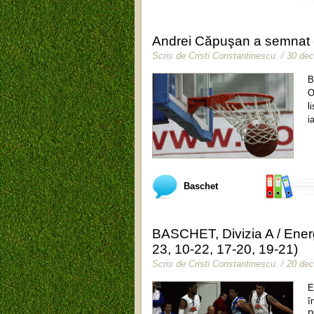
Andrei Căpuşan a semnat 
Scris de
Cristi Constantinescu
.
/ 30 de
B
O
l
i
Baschet
BASCHET, Divizia A / Energ
23, 10-22, 17-20, 19-21)
Scris de
Cristi Constantinescu
.
/ 20 de
E
î