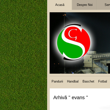
Acasă
Despre Noi
Serv
Pandurii
Handbal
Baschet
Fotbal
Arhivă " evans "