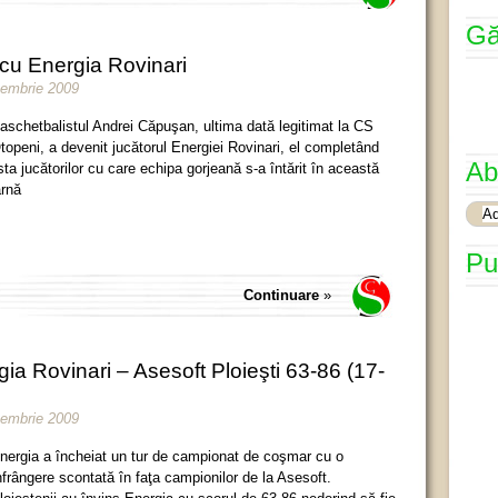
Gă
cu Energia Rovinari
cembrie 2009
aschetbalistul Andrei Căpuşan, ultima dată legitimat la CS
topeni, a devenit jucătorul Energiei Rovinari, el completând
Ab
ista jucătorilor cu care echipa gorjeană s-a întărit în această
arnă
Pu
Continuare
»
ia Rovinari – Asesoft Ploieşti 63-86 (17-
cembrie 2009
nergia a încheiat un tur de campionat de coşmar cu o
nfrângere scontată în faţa campionilor de la Asesoft.