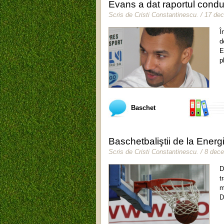
Evans a dat raportul conduc
Scris de
Cristi Constantinescu
.
/ 17 de
Î
d
E
p
Baschet
Baschetbaliştii de la Energi
Scris de
Cristi Constantinescu
.
/ 8 dec
D
t
m
D