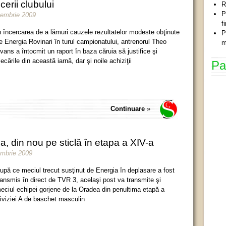
erii clubului
R
P
cembrie 2009
f
n încercarea de a lămuri cauzele rezultatelor modeste obţinute
P
e Energia Rovinari în turul campionatului, antrenorul Theo
m
vans a întocmit un raport în baza căruia să justifice şi
lecările din această iarnă, dar şi noile achiziţii
Pa
Continuare
»
a, din nou pe sticlă în etapa a XIV-a
embrie 2009
upă ce meciul trecut susţinut de Energia în deplasare a fost
ransmis în direct de TVR 3, acelaşi post va transmite şi
eciul echipei gorjene de la Oradea din penultima etapă a
iviziei A de baschet masculin