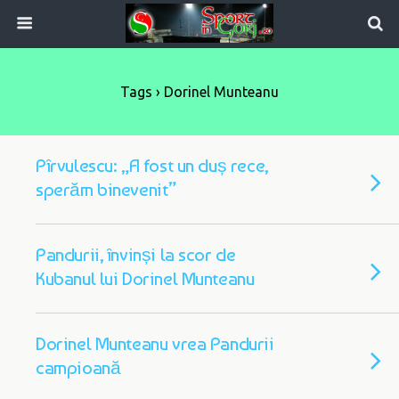
Tags › Dorinel Munteanu
Pîrvulescu: „A fost un duș rece,
sperăm binevenit”
Pandurii, învinși la scor de
Kubanul lui Dorinel Munteanu
Dorinel Munteanu vrea Pandurii
campioană