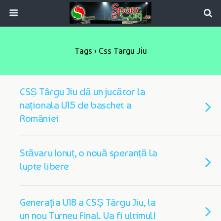
Tags › Css Targu Jiu
CSȘ Târgu Jiu dă un jucător la
naționala U15 de baschet a
României
Stăvaru Ionuț, o nouă speranță la
lupte libere
Generația U18 a CSȘ Târgu Jiu, la
un nou Turneu Final. Va fi ultimul!