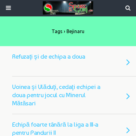
Tags › Bejinaru
Refuzaţi şi de echipa a doua
Voinea şi Vlăduţi, cedaţi echipei a
doua pentru jocul cu Minerul
Mătăsari
Echipă foarte tânără la liga a III-a
pentru Pandurii II