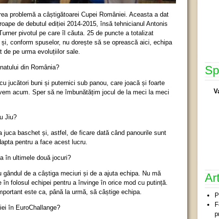
area problemă a câștigătoarei Cupei României. Aceasta a dat
roape de debutul ediției 2014-2015, însă tehnicianul Antonis
Turner pivotul pe care îl căuta. 25 de puncte a totalizat
ti și, conform spuselor, nu dorește să se oprească aici, echipa
t de pe urma evoluțiilor sale.
natului din România?
Sp
cu jucători buni și puternici sub panou, care joacă și foarte
V
 avem acum. Sper să ne îmbunătățim jocul de la meci la meci
u Jiu?
 juca baschet și, astfel, de ficare dată când panourile sunt
dapta pentru a face acest lucru.
 în ultimele două jocuri?
 gândul de a câștiga meciuri și de a ajuta echipa. Nu mă
Ar
în folosul echipei pentru a învinge în orice mod cu putință.
 important este ca, până la urmă, să câștige echipa.
P
F
giei în EuroChallange?
p