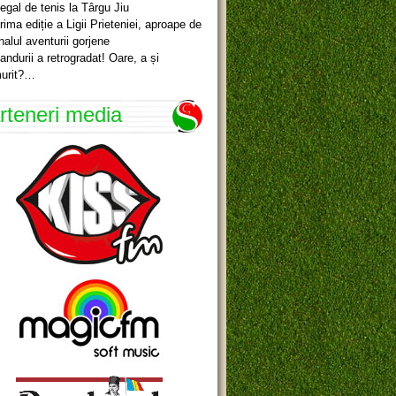
egal de tenis la Târgu Jiu
rima ediție a Ligii Prieteniei, aproape de
inalul aventurii gorjene
andurii a retrogradat! Oare, a și
urit?…
rteneri media