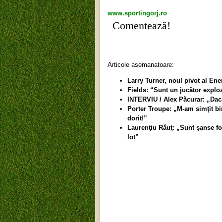
www.sportingorj.ro
Comentează!
Articole asemanatoare:
Larry Turner, noul pivot al Ene
Fields: “Sunt un jucător explo
INTERVIU / Alex Păcurar: „Dac
Porter Troupe: „M-am simţit bi
dorit!”
Laurenţiu Răuţ: „Sunt şanse fo
lot”