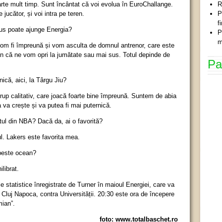
te mult timp. Sunt încântat că voi evolua în EuroChallange.
R
jucător, și voi intra pe teren.
P
f
sus poate ajunge Energia?
P
m
 vom fi împreună și vom asculta de domnul antrenor, care este
n că ne vom opri la jumătate sau mai sus. Totul depinde de
Pa
că, aici, la Târgu Jiu?
up calitativ, care joacă foarte bine împreună. Suntem de abia
 va crește și va putea fi mai puternică.
ul din NBA? Dacă da, ai o favorită?
. Lakers este favorita mea.
 peste ocean?
librat.
e statistice înregistrate de Turner în maioul Energiei, care va
a Cluj Napoca, contra Universității. 20:30 este ora de începere
mian”.
foto: www.totalbaschet.ro