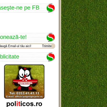
seşte-ne pe FB
onează-te!
blicitate