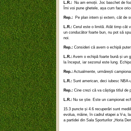
L.R.:
Nu am emoții. Joc baschet de foar
Îmi voi pune ghetele, așa cum face orice 
Rep.:
Pe plan intern și extern, cât de 
L.R.:
Cerul este o limită. Atât timp cât
un conducător foarte bun, nu pot să spu
noi.
Rep.:
Consideri că avem o echipă puterni
L.R.:
Avem o echipă foarte bună și un gr
la început, iar sezonul este lung. Echipa
Rep.:
Actualmente, urmărești campionat
L.R.:
Sunt american, deci iubesc NBA-ul
Rep.:
Cine crezi că va câștiga titlul de
L.R.:
Nu se știe. Este un campionat echi
15.3 puncte și 4.6 recuperări sunt mediil
evolua, mâine, în cadrul etapei a V-a, l
a partidei din Sala Sporturilor „Horia De