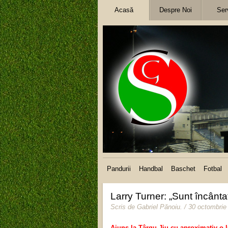
Acasă
Despre Noi
Serv
Pandurii
Handbal
Baschet
Fotbal
Larry Turner: „Sunt încânt
Scris de
Gabriel Pănoiu
.
/ 30 octombrie
Ajuns la Târgu Jiu cu aproximativ o l