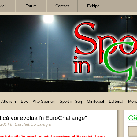
icii
Forum
Contact
Echipa
Atletism
Box
Alte Sporturi
Sport in Gorj
Minifotbal
Editorial
Mon
Că
at că voi evolua în EuroChallange”
 2014
In
Baschet
,
CS Energia
ună de zile în urmă, pivotul american al Energiei, Larry