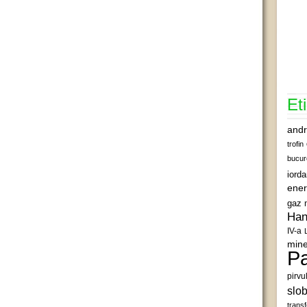
Et
andr
trofin
bucur
iord
ener
gaz 
Han
IV-a
mine
Pa
pirvu
slob
transf