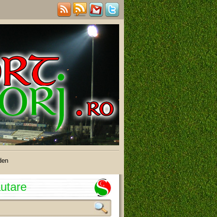
den
utare