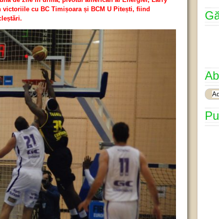
n victoriile cu BC Timișoara și BCM U Pitești, fiind
Gă
cleștări.
Ab
Pu