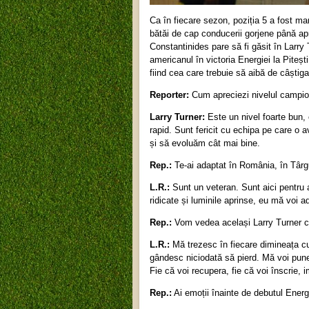
Ca în fiecare sezon, poziția 5 a fost m
bătăi de cap conducerii gorjene până ap
Constantinides pare să fi găsit în Larry 
americanul în victoria Energiei la Piteș
fiind cea care trebuie să aibă de câștiga
Reporter:
Cum apreciezi nivelul campio
Larry Turner:
Este un nivel foarte bun, 
rapid. Sunt fericit cu echipa pe care o
și să evoluăm cât mai bine.
Rep.:
Te-ai adaptat în România, în Târg
L.R.:
Sunt un veteran. Sunt aici pentru a
ridicate și luminile aprinse, eu mă voi a
Rep.:
Vom vedea același Larry Turner ca
L.R.:
Mă trezesc în fiecare dimineața cu
gândesc niciodată să pierd. Mă voi pune 
Fie că voi recupera, fie că voi înscrie,
Rep.:
Ai emoții înainte de debutul Ener