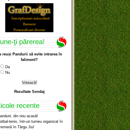
une-ţi părerea!
a reuși Pandurii să evite intrarea în
faliment?
Da
Nu
Rezultate Sondaj
ticole recente
andurii, din nou acasă!
otbal-tenis, într-un turneu organizat în
remieră în Târgu Jiu!