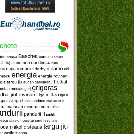
ichete
Baschet
ies
cardoso
antalya
catalin
ciobotariu
condescu
cfr cluj
csm
dinamo
cupa romaniei
darby
edi
esti
energia
anescu
energia rovinari
Fotbal
gia targu jiu
eugen parvulescu
grigoras
metan medias
gorj
jiul rovinari
dbal
Liga a III-a
Liga a
liga I
liviu andries
Liga a V-a
matulevicius
minerul motru
rul matasari
nistor
ndurii
pandurii II
pintilii
pustai
lescu
rezultate
play-off
rapid
targu jiu
steaua
odan nikolic
vasile stanga
er