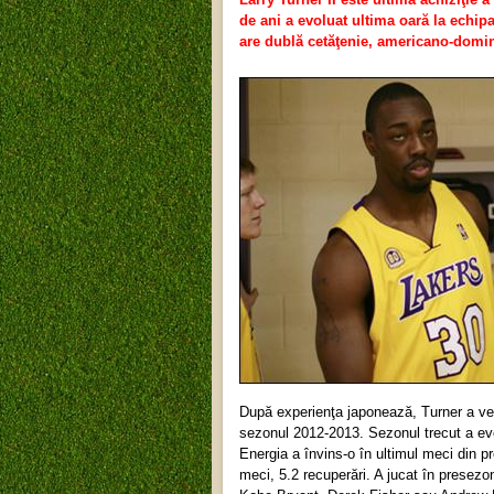
de ani a evoluat ultima oară la echi
are dublă cetăţenie, americano-domi
După experienţa japonează, Turner a ven
sezonul 2012-2013. Sezonul trecut a ev
Energia a învins-o în ultimul meci din 
meci, 5.2 recuperări. A jucat în presezo