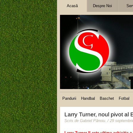
Acasă
Despre Noi
Serv
Pandurii
Handbal
Baschet
Fotbal
Larry Turner, noul pivot al 
Scris de
Gabriel Pănoiu
.
/ 29 septembri
Larry Turner II este ultima achiziţie 