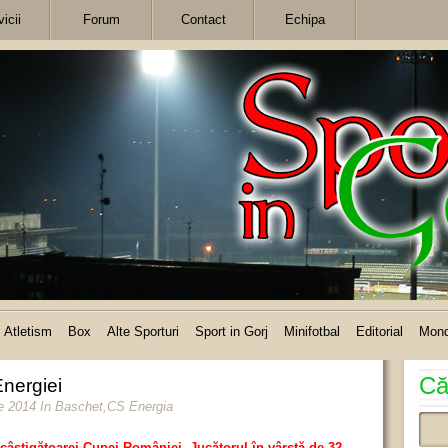
icii
Forum
Contact
Echipa
Atletism
Box
Alte Sporturi
Sport in Gorj
Minifotbal
Editorial
Mon
Că
Energiei
e 2014
In
Baschet
,
CS Energia
a câştigătoarei Cupei României. Jucătorul în vârstă de 32