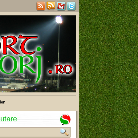
den
utare