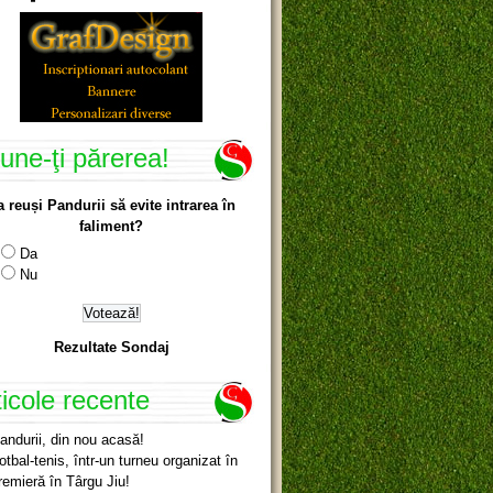
une-ţi părerea!
a reuși Pandurii să evite intrarea în
faliment?
Da
Nu
Rezultate Sondaj
ticole recente
andurii, din nou acasă!
otbal-tenis, într-un turneu organizat în
remieră în Târgu Jiu!