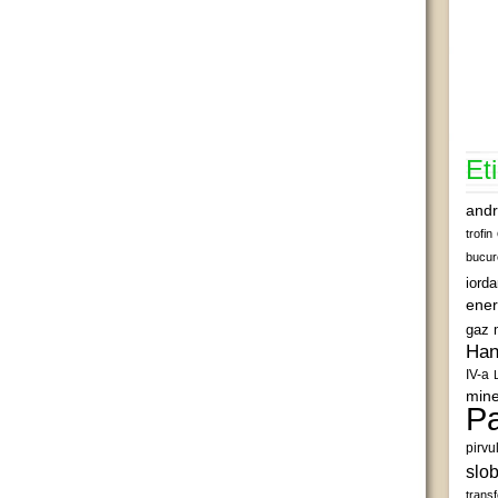
Et
andr
trofin
bucur
iord
ener
gaz 
Han
IV-a
mine
Pa
pirvu
slob
transf