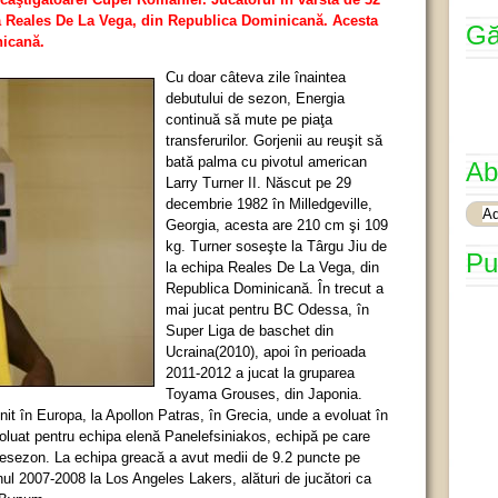
pa Reales De La Vega, din Republica Dominicană. Acesta
Gă
nicană.
Cu doar câteva zile înaintea
debutului de sezon, Energia
continuă să mute pe piaţa
transferurilor. Gorjenii au reuşit să
bată palma cu pivotul american
Ab
Larry Turner II. Născut pe 29
decembrie 1982 în Milledgeville,
Georgia, acesta are 210 cm şi 109
kg. Turner soseşte la Târgu Jiu de
Pu
la echipa Reales De La Vega, din
Republica Dominicană. În trecut a
mai jucat pentru BC Odessa, în
Super Liga de baschet din
Ucraina(2010), apoi în perioada
2011-2012 a jucat la gruparea
Toyama Grouses, din Japonia.
it în Europa, la Apollon Patras, în Grecia, unde a evoluat în
oluat pentru echipa elenă Panelefsiniakos, echipă pe care
presezon. La echipa greacă a avut medii de 9.2 puncte pe
nul 2007-2008 la Los Angeles Lakers, alături de jucători ca