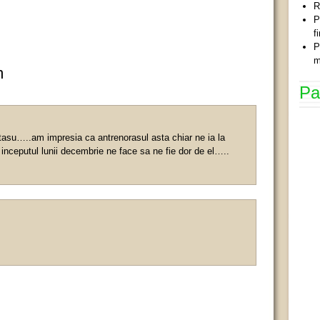
R
P
f
P
m
m
Pa
tasu…..am impresia ca antrenorasul asta chiar ne ia la
inceputul lunii decembrie ne face sa ne fie dor de el…..