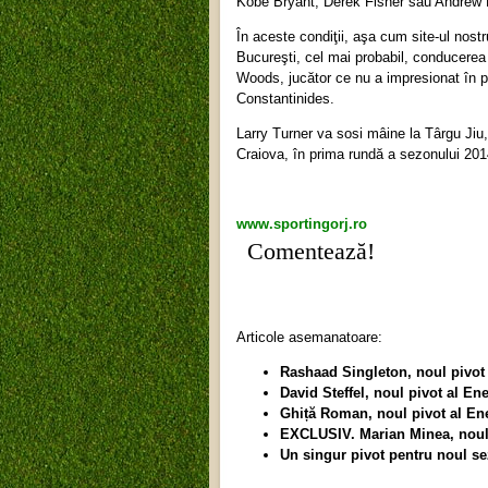
Kobe Bryant, Derek Fisher sau Andrew
În aceste condiţii, aşa cum site-ul nos
Bucureşti, cel mai probabil, conducerea 
Woods, jucător ce nu a impresionat în p
Constantinides.
Larry Turner va sosi mâine la Târgu Jiu
Craiova, în prima rundă a sezonului 20
www.sportingorj.ro
Comentează!
Articole asemanatoare:
Rashaad Singleton, noul pivot
David Steffel, noul pivot al Ene
Ghiță Roman, noul pivot al En
EXCLUSIV. Marian Minea, noul 
Un singur pivot pentru noul s