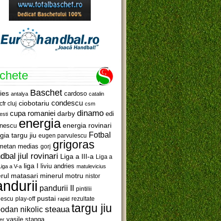
ichete
Baschet
ies
cardoso
antalya
catalin
ciobotariu
condescu
cfr cluj
csm
dinamo
cupa romaniei
darby
edi
esti
energia
anescu
energia rovinari
Fotbal
gia targu jiu
eugen parvulescu
grigoras
metan medias
gorj
jiul rovinari
dbal
Liga a III-a
Liga a
liga I
liviu andries
Liga a V-a
matulevicius
minerul motru
rul matasari
nistor
ndurii
pandurii II
pintilii
pustai
lescu
rezultate
play-off
rapid
targu jiu
steaua
odan nikolic
vasile stanga
er