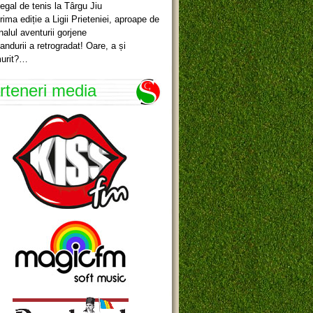
egal de tenis la Târgu Jiu
rima ediție a Ligii Prieteniei, aproape de
inalul aventurii gorjene
andurii a retrogradat! Oare, a și
urit?…
rteneri media