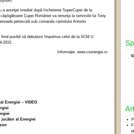
 Bynum.
tru a anunţat imediat după încheierea SuperCupei de la
câştigătoarei Cupei României va renunţa la serviciile lui Tony
erioada petrecută sub comanda cipriotului Antonis
, fiind posibil să debuteze împotriva celor de la SCM U
Sp
14-2015.
Informaţie: www.csenergia.ro
V
 al Energiei – VIDEO
Ar
rgiei
ergiei
jucător al Energiei
P
ezon
F
p