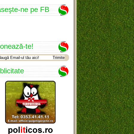
seşte-ne pe FB
onează-te!
blicitate