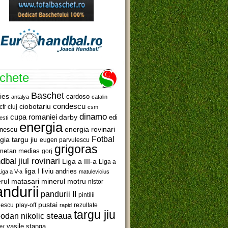
ichete
Baschet
ies
cardoso
antalya
catalin
ciobotariu
condescu
cfr cluj
csm
dinamo
cupa romaniei
darby
edi
esti
energia
anescu
energia rovinari
Fotbal
gia targu jiu
eugen parvulescu
grigoras
metan medias
gorj
jiul rovinari
dbal
Liga a III-a
Liga a
liga I
liviu andries
Liga a V-a
matulevicius
minerul motru
rul matasari
nistor
ndurii
pandurii II
pintilii
pustai
lescu
rezultate
play-off
rapid
targu jiu
steaua
odan nikolic
vasile stanga
er