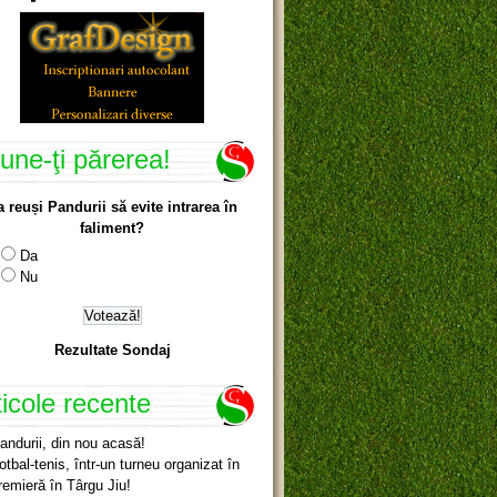
une-ţi părerea!
a reuși Pandurii să evite intrarea în
faliment?
Da
Nu
Rezultate Sondaj
ticole recente
andurii, din nou acasă!
otbal-tenis, într-un turneu organizat în
remieră în Târgu Jiu!