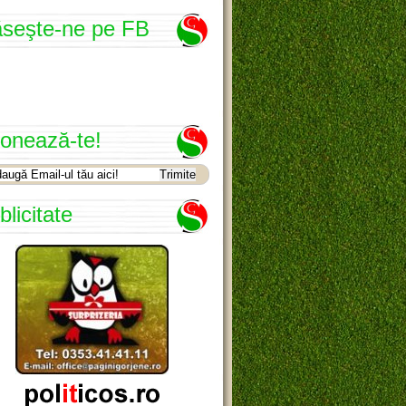
seşte-ne pe FB
onează-te!
blicitate