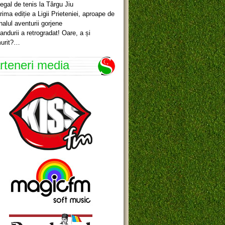
egal de tenis la Târgu Jiu
rima ediție a Ligii Prieteniei, aproape de
inalul aventurii gorjene
andurii a retrogradat! Oare, a și
urit?…
rteneri media