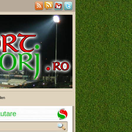
den
utare