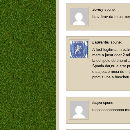
Jonny
spune:
firav firav da totusi be
Laurentiu
spune:
A fost legitimat in ec
mare a jucat doar 2 m
la echipele de tineret 
Spania dar,nu a stat p
o sa joace meci de mec
promisiune a baschetu
teapa
spune:
teapaaaaaaaaaaaa mare