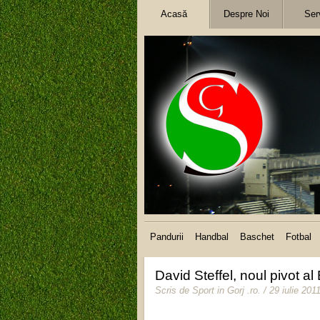
Acasă
Despre Noi
Serv
Pandurii
Handbal
Baschet
Fotbal
David Steffel, noul pivot al
Scris de
Sport in Gorj .ro
.
/ 29 iulie 201