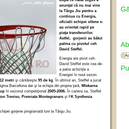
anunţat că nu mai vine
Gă
la Târgu Jiu pentru a
continua cu Energia,
oficialii echipei oltene s-
au orientat rapid pe
piaţa transferurilor.
Astfel, gorjenii au bătut
Ab
palma cu pivotul ceh
David Steffel.
Energia are pivot ceh.
David Steffel este cea de-
Pu
a patra achiziţie a
Energiei în noul sezon.
,12 metri
şi cântăreşte
95 de kg
. În ultimul an, Steffel a jucat
igma Barcellona dar şi la echipa din propria ţară,
Mlekarna
cup
în sezonul competiţional
2005-2006.
În cariera sa, Steffel
ton Treviso
,
Premiata Montegranaro
şi F
K Synthesia
 echipei gorjene programată luni la Târgu Jiu.