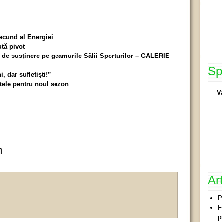
ecund al Energiei
tă pivot
e de susţinere pe geamurile Sălii Sporturilor – GALERIE
Sp
, dar sufletişti!”
intele pentru noul sezon
V
m
Ar
P
F
p