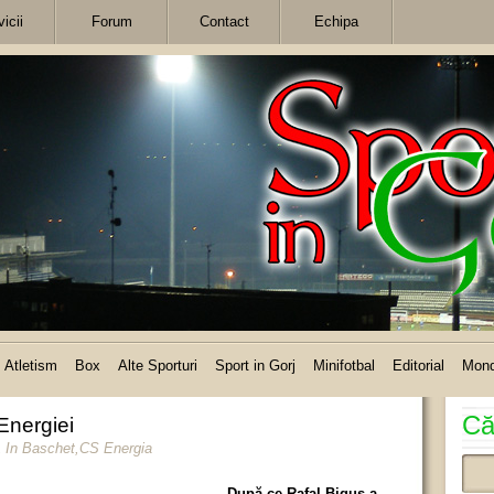
icii
Forum
Contact
Echipa
Atletism
Box
Alte Sporturi
Sport in Gorj
Minifotbal
Editorial
Mon
Că
 Energiei
1
In
Baschet
,
CS Energia
După ce Rafal Bigus a