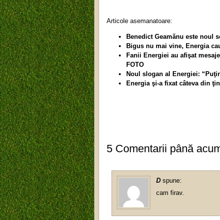
Articole asemanatoare:
Benedict Geamănu este noul s
Bigus nu mai vine, Energia cau
Fanii Energiei au afişat mesaj
FOTO
Noul slogan al Energiei: “Puţini
Energia şi-a fixat câteva din ţ
5 Comentarii până acu
D
spune:
cam firav.