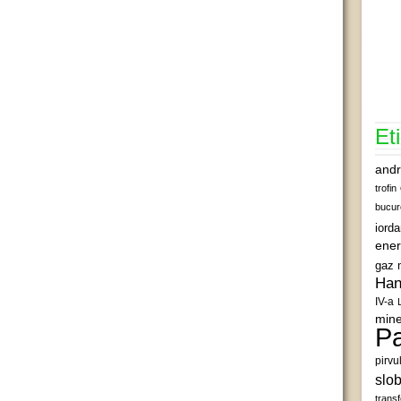
Et
andr
trofin
bucur
iord
ener
gaz 
Han
IV-a
mine
Pa
pirvu
slob
transf