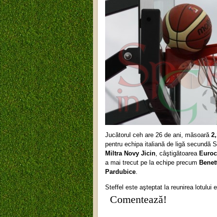
Jucătorul ceh are 26 de ani, măsoară
2
pentru echipa italiană de ligă secundă S
Miltra Novy Jicin
, câştigătoarea
Euro
a mai trecut pe la echipe precum
Benet
Pardubice
.
Steffel este aşteptat la reunirea lotului
Comentează!