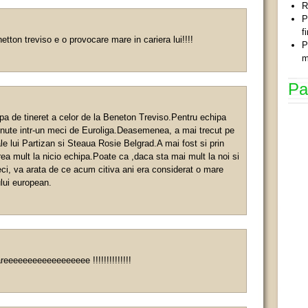
R
P
f
netton treviso e o provocare mare in cariera lui!!!!
P
m
Pa
hipa de tineret a celor de la Beneton Treviso.Pentru echipa
inute intr-un meci de Euroliga.Deasemenea, a mai trecut pe
ale lui Partizan si Steaua Rosie Belgrad.A mai fost si prin
rea mult la nicio echipa.Poate ca ,daca sta mai mult la noi si
i, va arata de ce acum citiva ani era considerat o mare
lui european.
eeeeeeeeeeeeeeeee !!!!!!!!!!!!!!