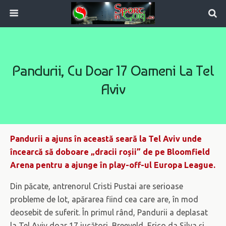
Pandurii, Cu Doar 17 Oameni La Tel
Aviv
Pandurii a ajuns în această seară la Tel Aviv unde
încearcă să doboare „dracii roșii” de pe Bloomfield
Arena pentru a ajunge în play-off-ul Europa League.
Din păcate, antrenorul Cristi Pustai are serioase
probleme de lot, apărarea fiind cea care are, în mod
deosebit de suferit. În primul rând, Pandurii a deplasat
la Tel Aviv doar 17 jucători, Breeveld, Erico da Silva și