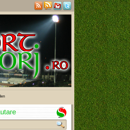
den
utare