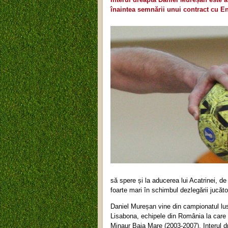
înaintea semnării unui contract cu E
să spere și la aducerea lui Acatrinei, d
foarte mari în schimbul dezlegării jucăto
Daniel Mureșan vine din campionatul lusi
Lisabona, echipele din România la care 
Minaur Baia Mare (2003-2007). Interul dr