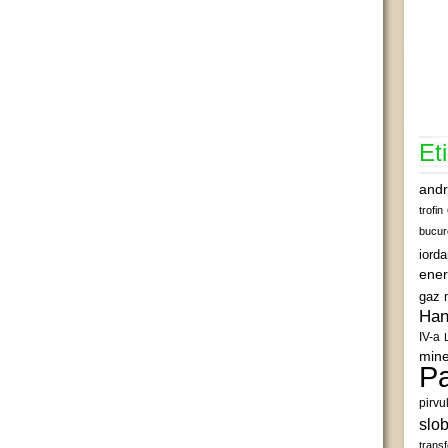
Et
andr
trofin
bucur
iord
ener
gaz 
Han
IV-a
mine
Pa
pirvu
slob
transf