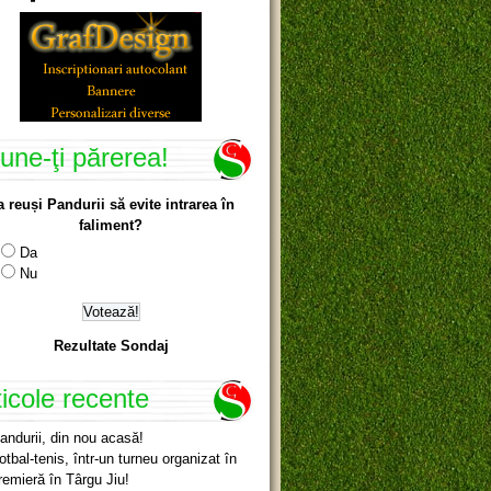
une-ţi părerea!
a reuși Pandurii să evite intrarea în
faliment?
Da
Nu
Rezultate Sondaj
ticole recente
andurii, din nou acasă!
otbal-tenis, într-un turneu organizat în
remieră în Târgu Jiu!