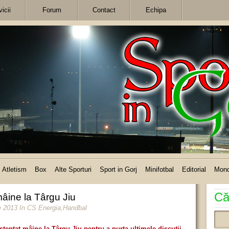
icii
Forum
Contact
Echipa
Atletism
Box
Alte Sporturi
Sport in Gorj
Minifotbal
Editorial
Mon
Că
âine la Târgu Jiu
ie 2013
In
CS Energia
,
Handbal
șteptat mâine la Târgu Jiu pentru a purta ultimele discuții