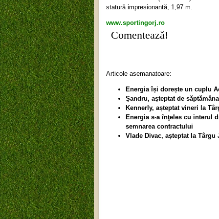
statură impresionantă, 1,97 m.
www.sportingorj.ro
Comentează!
Articole asemanatoare:
Energia își dorește un cuplu A
Şandru, aşteptat de săptămâna 
Kennerly, așteptat vineri la Tâ
Energia s-a înţeles cu interul 
semnarea contractului
Vlade Divac, aşteptat la Târgu