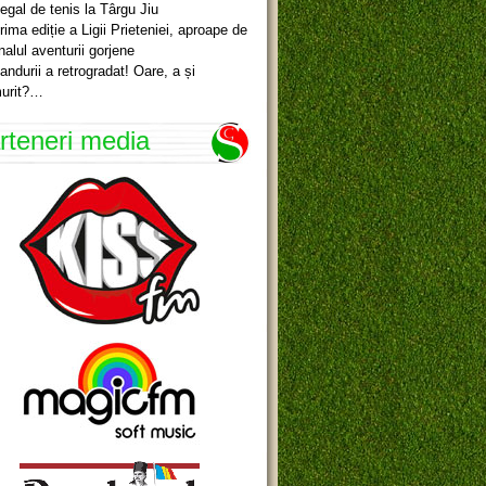
egal de tenis la Târgu Jiu
rima ediție a Ligii Prieteniei, aproape de
inalul aventurii gorjene
andurii a retrogradat! Oare, a și
urit?…
rteneri media