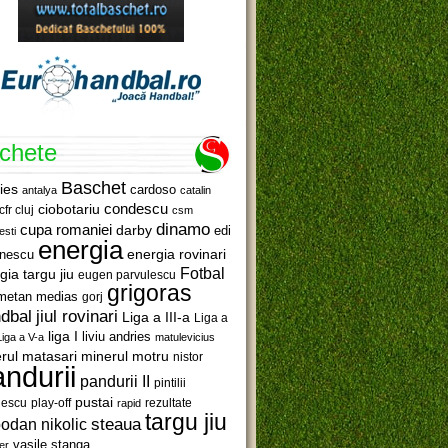
ichete
Baschet
ies
cardoso
antalya
catalin
ciobotariu
condescu
cfr cluj
csm
dinamo
cupa romaniei
darby
edi
esti
energia
anescu
energia rovinari
Fotbal
gia targu jiu
eugen parvulescu
grigoras
metan medias
gorj
jiul rovinari
dbal
Liga a III-a
Liga a
liga I
liviu andries
Liga a V-a
matulevicius
minerul motru
rul matasari
nistor
ndurii
pandurii II
pintilii
pustai
lescu
rezultate
play-off
rapid
targu jiu
steaua
odan nikolic
vasile stanga
er