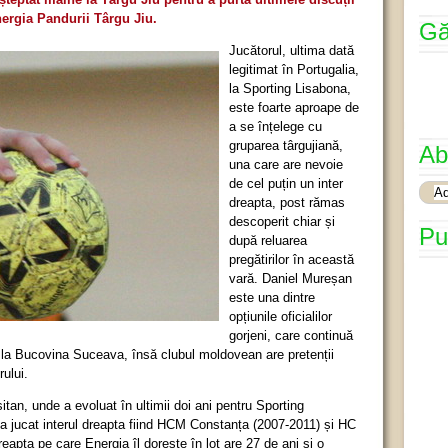
nergia Pandurii Târgu Jiu.
Gă
Jucătorul, ultima dată
legitimat în Portugalia,
la Sporting Lisabona,
este foarte aproape de
a se înțelege cu
gruparea târgujiană,
Ab
una care are nevoie
de cel puțin un inter
dreapta, post rămas
descoperit chiar și
Pu
după reluarea
pregătirilor în această
vară. Daniel Mureșan
este una dintre
opțiunile oficialilor
gorjeni, care continuă
e la Bucovina Suceava, însă clubul moldovean are pretenții
rului.
tan, unde a evoluat în ultimii doi ani pentru Sporting
a jucat interul dreapta fiind HCM Constanța (2007-2011) și HC
eapta pe care Energia îl dorește în lot are 27 de ani și o