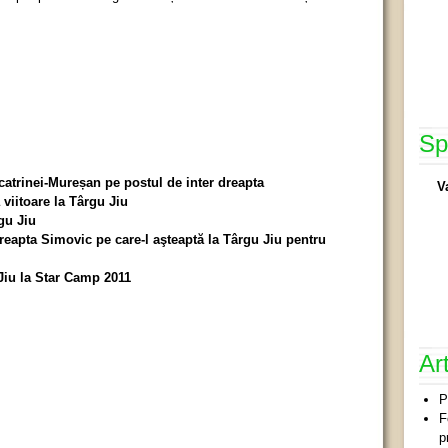
Sp
catrinei-Mureșan pe postul de inter dreapta
V
viitoare la Târgu Jiu
rgu Jiu
dreapta Simovic pe care-l aşteaptă la Târgu Jiu pentru
 Jiu la Star Camp 2011
Ar
P
F
p