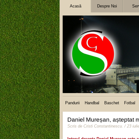
Acasă
Despre Noi
Serv
Pandurii
Handbal
Baschet
Fotbal
Daniel Mureșan, așteptat m
Scris de
Cristi Constantinescu
.
/ 23 iul
Interul dreapta Daniel Mureșan este a