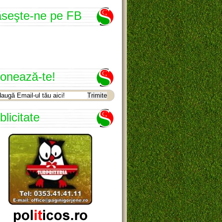
seşte-ne pe FB
onează-te!
blicitate