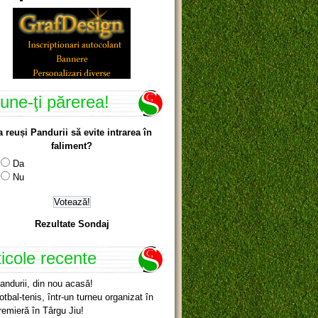
une-ţi părerea!
a reuși Pandurii să evite intrarea în
faliment?
Da
Nu
Rezultate Sondaj
ticole recente
andurii, din nou acasă!
otbal-tenis, într-un turneu organizat în
remieră în Târgu Jiu!