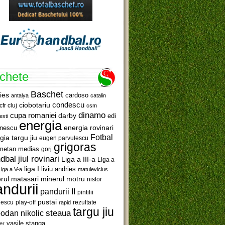
ichete
Baschet
ies
cardoso
antalya
catalin
ciobotariu
condescu
cfr cluj
csm
dinamo
cupa romaniei
darby
edi
esti
energia
anescu
energia rovinari
Fotbal
gia targu jiu
eugen parvulescu
grigoras
metan medias
gorj
jiul rovinari
dbal
Liga a III-a
Liga a
liga I
liviu andries
Liga a V-a
matulevicius
minerul motru
rul matasari
nistor
ndurii
pandurii II
pintilii
pustai
lescu
rezultate
play-off
rapid
targu jiu
steaua
odan nikolic
vasile stanga
er