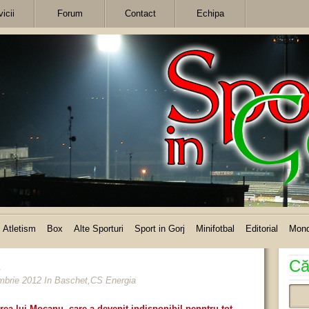
icii
Forum
Contact
Echipa
Atletism
Box
Alte Sporturi
Sport in Gorj
Minifotbal
Editorial
Mon
Că
embrie 2012
In
Baschet
,
CS Energia
rea lui Mocanu, care a devenit indisponibil penntru tot