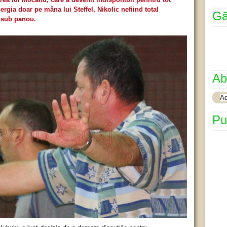
Energia doar pe mâna lui Steffel, Nikolic nefiind total
Gă
e sub panou.
Ab
Pu