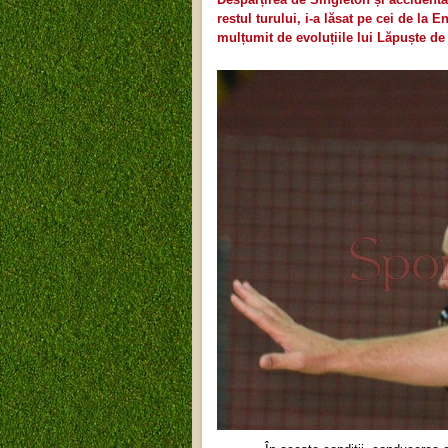
restul turului, i-a lăsat pe cei de la 
mulțumit de evoluțiile lui Lăpuște d