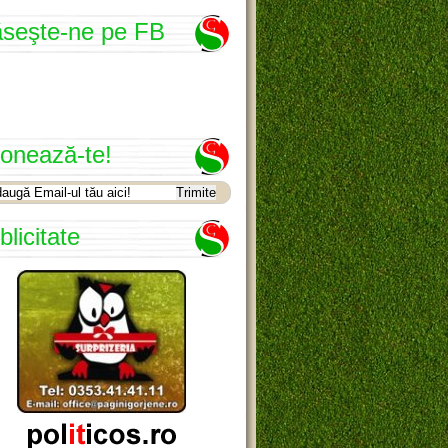
seşte-ne pe FB
onează-te!
blicitate