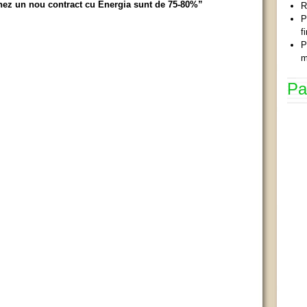
ez un nou contract cu Energia sunt de 75-80%”
R
P
f
P
m
Pa