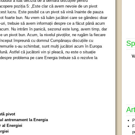
ui a luat decizia de a demara discuțiile pentru
acopere poziția 5: „Este clar că avem nevoie de un pivot
est lucru. Este posibil ca un pivot să vină înainte de pauza
vot foarte bun. Nu vrem să luăm jucători care se gândesc doar
-uri, trebuie să avem informații despre ce a făcut până acum
ă acum. Nu intrăm în panică, sezonul este lung, avem timp, dar
e un pivot bun. Acum, la nivelul pivoților, ne rugăm la fiecare
 început împreună cu domnul Cumpănașu discuțiile cu
Sp
Vremurile s-au schimbat, sunt mulți jucători acum în Europa
nă. Astfel că jucătorii vin și pleacă, nu este o situație
V
 despre problema pe care Energia trebuie să o rezolve la
Ar
tă pivot
mul antrenament la Energia
P
r al Energiei
F
rgiei
p