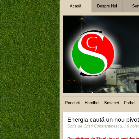
Acasă
Despre Noi
Serv
Pandurii
Handbal
Baschet
Fotbal
Energia caută un nou pivot
Scris de
Cristi Constantinescu
.
/ 9 noi
Despărțirea de Singleton și accidenta