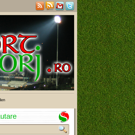
den
utare