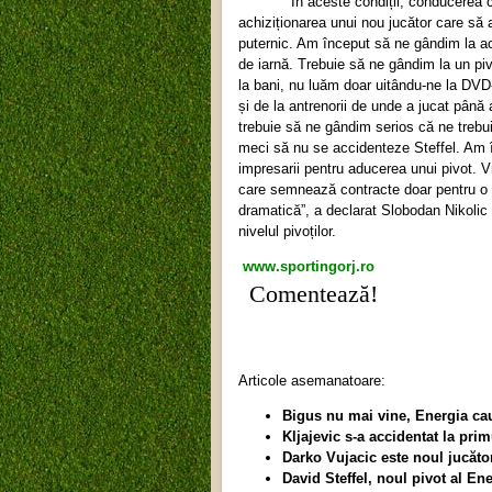
În aceste condiții, conducerea clubul
achiziționarea unui nou jucător care să 
puternic. Am început să ne gândim la ac
de iarnă. Trebuie să ne gândim la un pi
la bani, nu luăm doar uitându-ne la DVD
și de la antrenorii de unde a jucat pân
trebuie să ne gândim serios că ne trebui
meci să nu se accidenteze Steffel. Am
impresarii pentru aducerea unui pivot. 
care semnează contracte doar pentru o lu
dramatică”, a declarat Slobodan Nikolic
nivelul pivoților.
www.sportingorj.ro
Comentează!
Articole asemanatoare:
Bigus nu mai vine, Energia cau
Kljajevic s-a accidentat la pri
Darko Vujacic este noul jucăto
David Steffel, noul pivot al Ene