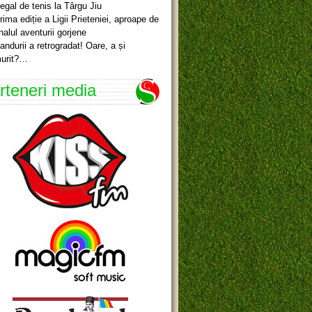
egal de tenis la Târgu Jiu
rima ediție a Ligii Prieteniei, aproape de
inalul aventurii gorjene
andurii a retrogradat! Oare, a și
urit?…
rteneri media