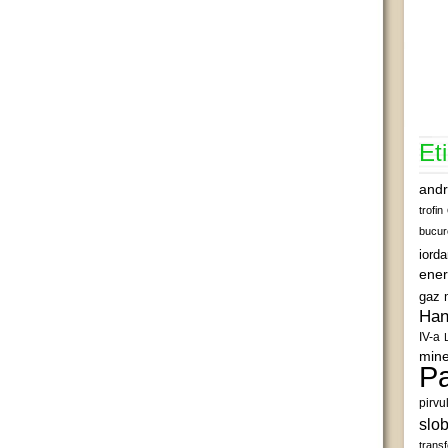
Et
andr
trofin
bucur
iord
ener
gaz 
Han
IV-a
mine
Pa
pirvu
slob
transf