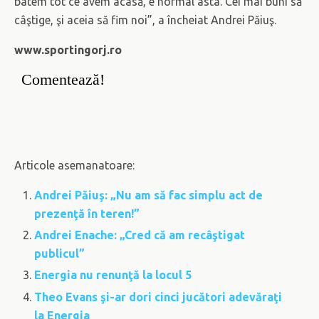
batem tot ce avem acasă, e normal asta. Cei mai buni să
câştige, şi aceia să fim noi”, a încheiat Andrei Păiuş.
www.sportingorj.ro
Comentează!
Articole asemanatoare:
Andrei Păiuş: „Nu am să fac simplu act de
prezenţă în teren!”
Andrei Enache: „Cred că am recâştigat
publicul”
Energia nu renunţă la locul 5
Theo Evans şi-ar dori cinci jucători adevăraţi
la Energia