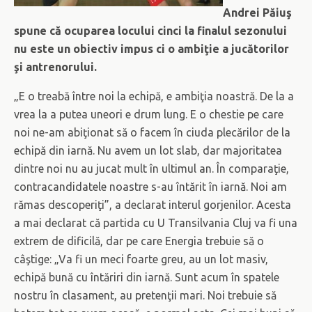
Andrei Păiuş
spune că ocuparea locului cinci la finalul sezonului
nu este un obiectiv impus ci o ambiţie a jucătorilor
şi antrenorului.
„E o treabă între noi la echipă, e ambiţia noastră. De la a
vrea la a putea uneori e drum lung. E o chestie pe care
noi ne-am abiţionat să o facem în ciuda plecărilor de la
echipă din iarnă. Nu avem un lot slab, dar majoritatea
dintre noi nu au jucat mult în ultimul an. În comparaţie,
contracandidatele noastre s-au întărit în iarnă. Noi am
rămas descoperiţi”, a declarat interul gorjenilor. Acesta
a mai declarat că partida cu U Transilvania Cluj va fi una
extrem de dificilă, dar pe care Energia trebuie să o
câştige: „Va fi un meci foarte greu, au un lot masiv,
echipă bună cu întăriri din iarnă. Sunt acum în spatele
nostru în clasament, au pretenţii mari. Noi trebuie să