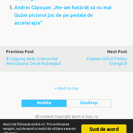
Andrei Căpuşan: „Ne-am hotărât să nu mai
lăsăm piciorul joc de pe pedala de
acceleraţie”
Previous Post
Next Post
Grigoraş Vede Craiova Mai
Examen Dificil Pentru
Periculoasă Decât Brăneştiul
Energia
Back to top
Mobile
Desktop
All content Copyright Sport in Gorj .ro
Acest site foloseşte cookie-uri. Prin continuarea
Sunt de acord
navigării, eşti de acord cu modul de utilizare a acestor