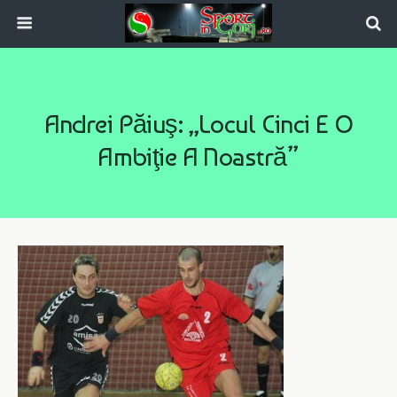
Andrei Păiuş: „Locul Cinci E O
Ambiţie A Noastră”