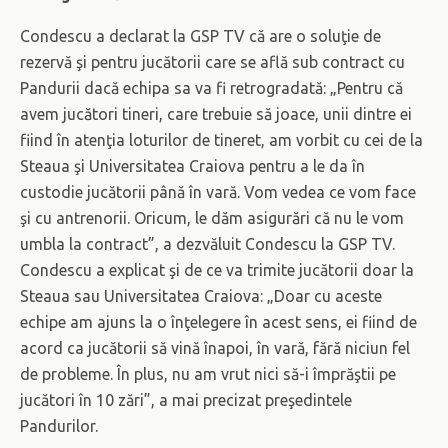
Condescu a declarat la GSP TV că are o soluţie de
rezervă şi pentru jucătorii care se află sub contract cu
Pandurii dacă echipa sa va fi retrogradată: „Pentru că
avem jucători tineri, care trebuie să joace, unii dintre ei
fiind în atenţia loturilor de tineret, am vorbit cu cei de la
Steaua şi Universitatea Craiova pentru a le da în
custodie jucătorii până în vară. Vom vedea ce vom face
şi cu antrenorii. Oricum, le dăm asigurări că nu le vom
umbla la contract”, a dezvăluit Condescu la GSP TV.
Condescu a explicat şi de ce va trimite jucătorii doar la
Steaua sau Universitatea Craiova: „Doar cu aceste
echipe am ajuns la o înţelegere în acest sens, ei fiind de
acord ca jucătorii să vină înapoi, în vară, fără niciun fel
de probleme. În plus, nu am vrut nici să-i împrăştii pe
jucători în 10 zări”, a mai precizat preşedintele
Pandurilor.