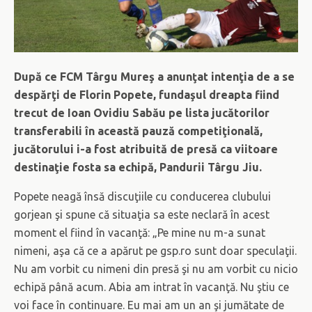
După ce FCM Târgu Mureş a anunţat intenţia de a se
despărţi de Florin Popete, fundaşul dreapta fiind
trecut de Ioan Ovidiu Sabău pe lista jucătorilor
transferabili în această pauză competiţională,
jucătorului i-a fost atribuită de presă ca viitoare
destinaţie fosta sa echipă, Pandurii Târgu Jiu.
Popete neagă însă discuţiile cu conducerea clubului
gorjean şi spune că situaţia sa este neclară în acest
moment el fiind în vacanţă: „Pe mine nu m-a sunat
nimeni, aşa că ce a apărut pe gsp.ro sunt doar speculaţii.
Nu am vorbit cu nimeni din presă şi nu am vorbit cu nicio
echipă până acum. Abia am intrat în vacanţă. Nu ştiu ce
voi face în continuare. Eu mai am un an şi jumătate de