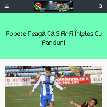
Popete Neagă Că S-Ar Fi Înţeles Cu
Pandurii