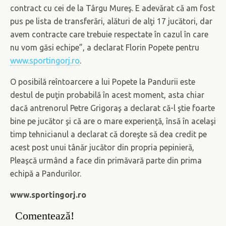
contract cu cei de la Târgu Mureş. E adevărat că am fost
pus pe lista de transferări, alături de alţi 17 jucători, dar
avem contracte care trebuie respectate în cazul în care
nu vom găsi echipe”, a declarat Florin Popete pentru
www.sportingorj.ro
.
O posibilă reîntoarcere a lui Popete la Pandurii este
destul de puţin probabilă în acest moment, asta chiar
dacă antrenorul Petre Grigoraş a declarat că-l ştie foarte
bine pe jucător şi că are o mare experienţă, însă în acelaşi
timp tehnicianul a declarat că doreşte să dea credit pe
acest post unui tânăr jucător din propria pepinieră,
Pleaşcă urmând a face din primăvară parte din prima
echipă a Pandurilor.
www.sportingorj.ro
Comentează!