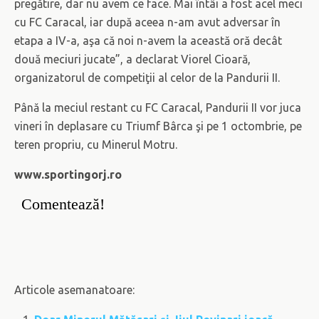
pregătire, dar nu avem ce face. Mai întâi a fost acel meci
cu FC Caracal, iar după aceea n-am avut adversar în
etapa a IV-a, aşa că noi n-avem la această oră decât
două meciuri jucate”, a declarat Viorel Cioară,
organizatorul de competiţii al celor de la Pandurii II.
Până la meciul restant cu FC Caracal, Pandurii II vor juca
vineri în deplasare cu Triumf Bârca şi pe 1 octombrie, pe
teren propriu, cu Minerul Motru.
www.sportingorj.ro
Comentează!
Articole asemanatoare: