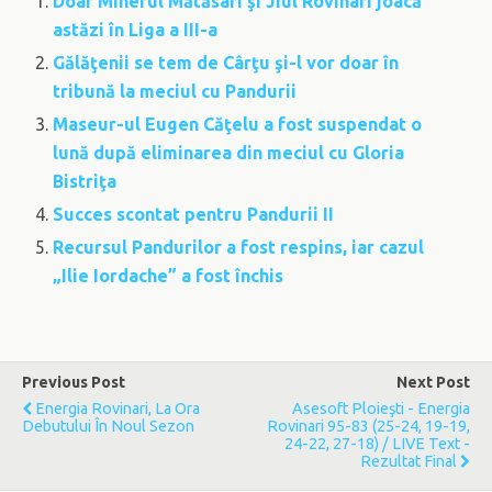
Doar Minerul Mătăsari şi Jiul Rovinari joacă
astăzi în Liga a III-a
Gălăţenii se tem de Cârţu şi-l vor doar în
tribună la meciul cu Pandurii
Maseur-ul Eugen Căţelu a fost suspendat o
lună după eliminarea din meciul cu Gloria
Bistriţa
Succes scontat pentru Pandurii II
Recursul Pandurilor a fost respins, iar cazul
„Ilie Iordache” a fost închis
Previous Post
Next Post
Energia Rovinari, La Ora
Asesoft Ploieşti - Energia
Debutului În Noul Sezon
Rovinari 95-83 (25-24, 19-19,
24-22, 27-18) / LIVE Text -
Rezultat Final