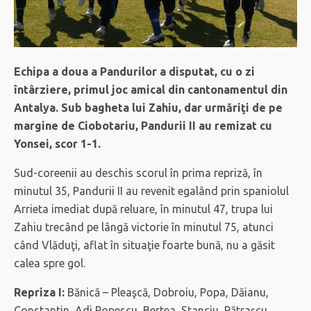
Echipa a doua a Pandurilor a disputat, cu o zi
întârziere, primul joc amical din cantonamentul din
Antalya. Sub bagheta lui Zahiu, dar urmăriţi de pe
margine de Ciobotariu, Pandurii II au remizat cu
Yonsei, scor 1-1.
Sud-coreenii au deschis scorul în prima repriză, în
minutul 35, Pandurii II au revenit egalând prin spaniolul
Arrieta imediat după reluare, în minutul 47, trupa lui
Zahiu trecând pe lângă victorie în minutul 75, atunci
când Vlăduţi, aflat în situaţie foarte bună, nu a găsit
calea spre gol.
Repriza I:
Bănică – Pleaşcă, Dobroiu, Popa, Dăianu,
Constantin, Adi Popescu, Bertea, Stanciu, Pătraşcu,