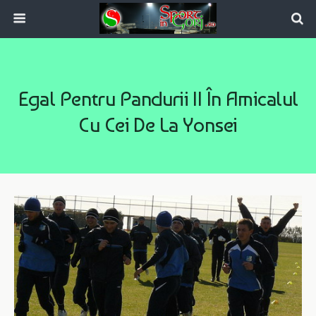
Egal Pentru Pandurii II În Amicalul
Cu Cei De La Yonsei