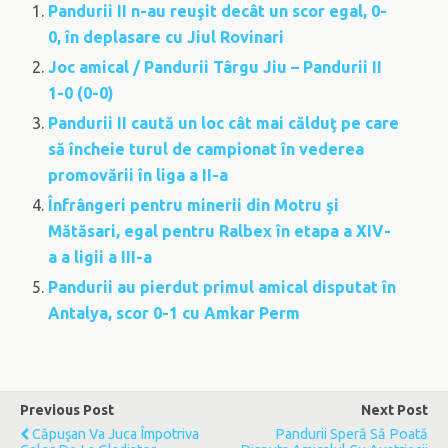
Pandurii II n-au reuşit decât un scor egal, 0-
0, în deplasare cu Jiul Rovinari
Joc amical / Pandurii Târgu Jiu – Pandurii II
1-0 (0-0)
Pandurii II caută un loc cât mai călduţ pe care
să încheie turul de campionat în vederea
promovării în liga a II-a
Înfrângeri pentru minerii din Motru şi
Mătăsari, egal pentru Ralbex în etapa a XIV-
a a ligii a III-a
Pandurii au pierdut primul amical disputat în
Antalya, scor 0-1 cu Amkar Perm
Previous Post
Next Post
Căpuşan Va Juca Împotriva
Pandurii Speră Să Poată