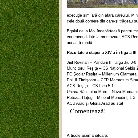
execuţie similară din afara careului. Min
cele două cornere din care-şi trăgeau su
Egalul de la Moi îndepărtează pentru mom
contracandidate la promovare, ACS Reca
această rundă.
Rezultatele etapei a XIV-a în liga a III-
Jiul Rovinari – Pandurii II Târgu Jiu 0-0
Muncitorul Reşiţa – CS Naţional Sebiş 
FC Şcolar Reşiţa – Millenium Giarmata 
Poli II Timişoara – CFR Marmosim Sime
ACS Reşiţa – CS Ineu 5-1
Unirea Sânicolau Mare – Nova Mamami
Retezat Haţeg – Minerul Mehedinţi 1-3
ACU Arad şi Gloria Arad au stat
Comentează!
Articole asemanatoare: