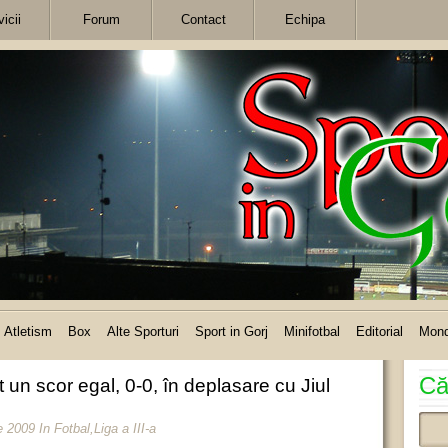
icii
Forum
Contact
Echipa
Atletism
Box
Alte Sporturi
Sport in Gorj
Minifotbal
Editorial
Mon
Că
t un scor egal, 0-0, în deplasare cu Jiul
e 2009
In
Fotbal
,
Liga a III-a