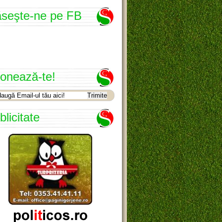
seşte-ne pe FB
onează-te!
blicitate