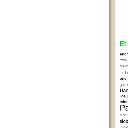
Et
andr
trofin
bucur
iord
ener
gaz 
Han
IV-a
mine
Pa
pirvu
slob
transf