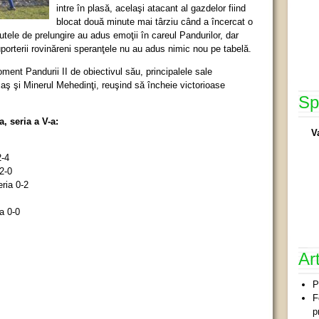
intre în plasă, acelaşi atacant al gazdelor fiind
blocat două minute mai târziu când a încercat o
utele de prelungire au adus emoţii în careul Pandurilor, dar
porterii rovinăreni speranţele nu au adus nimic nou pe tabelă.
ent Pandurii II de obiectivul său, principalele sale
ş şi Minerul Mehedinţi, reuşind să încheie victorioase
Sp
a, seria a V-a:
V
2-4
2-0
ria 0-2
a 0-0
Ar
P
F
p