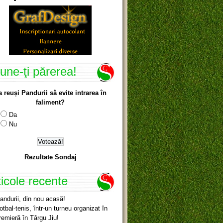
une-ţi părerea!
a reuși Pandurii să evite intrarea în
faliment?
Da
Nu
Rezultate Sondaj
ticole recente
andurii, din nou acasă!
otbal-tenis, într-un turneu organizat în
remieră în Târgu Jiu!