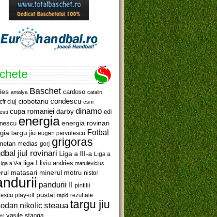
ichete
Baschet
ies
cardoso
antalya
catalin
ciobotariu
condescu
cfr cluj
csm
dinamo
cupa romaniei
darby
edi
esti
energia
anescu
energia rovinari
Fotbal
gia targu jiu
eugen parvulescu
grigoras
metan medias
gorj
jiul rovinari
dbal
Liga a III-a
Liga a
liga I
liviu andries
Liga a V-a
matulevicius
minerul motru
rul matasari
nistor
ndurii
pandurii II
pintilii
pustai
lescu
rezultate
play-off
rapid
targu jiu
steaua
odan nikolic
vasile stanga
er