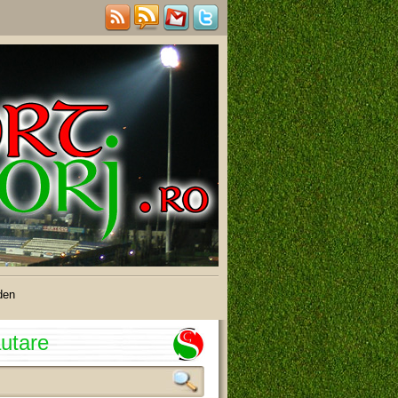
den
utare