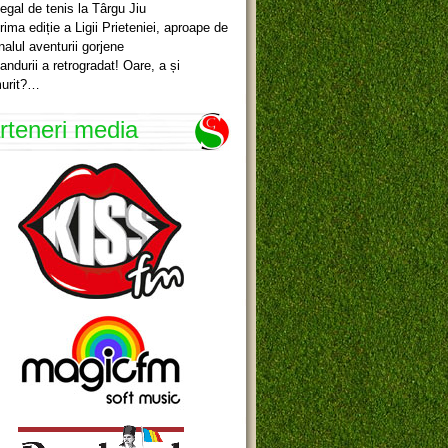
egal de tenis la Târgu Jiu
rima ediție a Ligii Prieteniei, aproape de
inalul aventurii gorjene
andurii a retrogradat! Oare, a și
urit?…
rteneri media