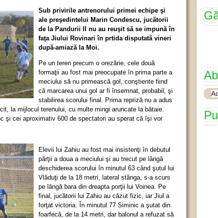
Sub privirile antrenorului primei echipe şi
Gă
ale preşedintelui Marin Condescu, jucătorii
de la Pandurii II nu au reuşit să se impună în
faţa Jiului Rovinari în prtida disputată vineri
după-amiază la Moi.
Pe un teren precum o orezărie, cele două
formaţii au fost mai preocupate în prima parte a
Ab
meciului să nu primească gol, conştiente fiind
că marcarea unui gol ar fi însemnat, probabil, şi
stabilirea scorului final. Prima repriză nu a adus
lcit, la mijlocul terenului, cu multe mingi aruncate la bătaie.
Pu
 şi cei aproximativ 600 de spectatori au sperat că îşi vor
Elevii lui Zahiu au fost mai insistenţi în debutul
părţii a doua a meciului şi au trecut pe lângă
deschiderea scorului în minutul 63 când şutul lui
Vlăduţi de la 18 metri, lateral stânga, s-a scurs
pe lângă bara din dreapta porţii lui Voinea. Pe
final, jucătorii lui Zahiu au căzut fizic, iar Jiul a
forţat victoria. În minutul 77 Siminic a şutat din
foarfecă, de la 14 metri, dar balonul a refuzat să