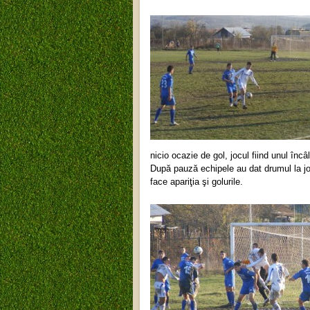
nicio ocazie de gol, jocul fiind unul încâ
După pauză echipele au dat drumul la joc
face apariţia şi golurile.