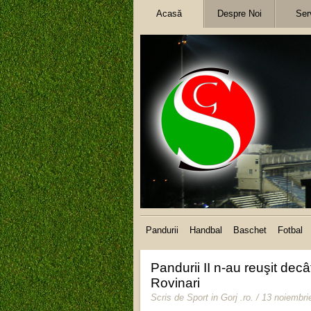
Acasă
Despre Noi
Serv
Pandurii
Handbal
Baschet
Fotbal
Pandurii II n-au reuşit decâ
Rovinari
Scris de
Sport in Gorj .ro
.
/ 13 noiembri