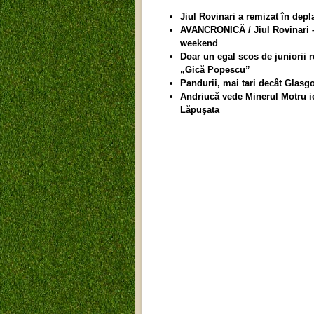
Jiul Rovinari a remizat în dep
AVANCRONICĂ / Jiul Rovinari – 
weekend
Doar un egal scos de juniorii 
„Gică Popescu”
Pandurii, mai tari decât Glasg
Andriucă vede Minerul Motru ie
Lăpuşata