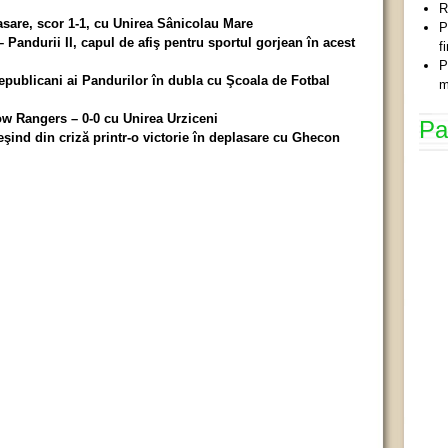
R
lasare, scor 1-1, cu Unirea Sânicolau Mare
P
Pandurii II, capul de afiş pentru sportul gorjean în acest
f
P
republicani ai Pandurilor în dubla cu Şcoala de Fotbal
m
ow Rangers – 0-0 cu Unirea Urziceni
Pa
şind din criză printr-o victorie în deplasare cu Ghecon