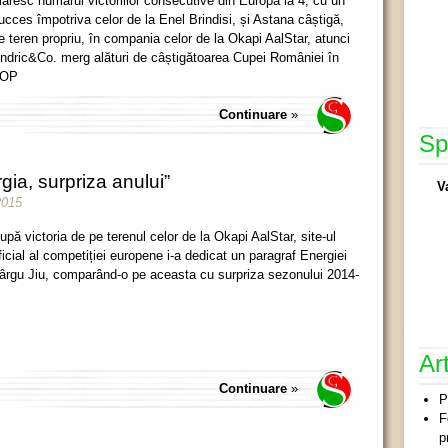
ăresc numărul victoriilor consecutive din Europa la 4, cu un
ucces împotriva celor de la Enel Brindisi, și Astana câștigă,
e teren propriu, în compania celor de la Okapi AalStar, atunci
ndric&Co. merg alături de câștigătoarea Cupei României în
OP
Continuare
»
Sp
ia, surpriza anului”
V
2015
upă victoria de pe terenul celor de la Okapi AalStar, site-ul
ficial al competiției europene i-a dedicat un paragraf Energiei
ârgu Jiu, comparând-o pe aceasta cu surpriza sezonului 2014-
Ar
Continuare
»
P
F
p