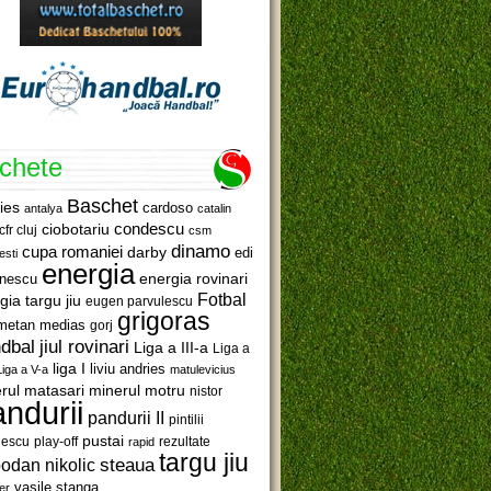
ichete
Baschet
ies
cardoso
antalya
catalin
ciobotariu
condescu
cfr cluj
csm
dinamo
cupa romaniei
darby
edi
esti
energia
anescu
energia rovinari
Fotbal
gia targu jiu
eugen parvulescu
grigoras
metan medias
gorj
jiul rovinari
dbal
Liga a III-a
Liga a
liga I
liviu andries
Liga a V-a
matulevicius
minerul motru
rul matasari
nistor
ndurii
pandurii II
pintilii
pustai
lescu
rezultate
play-off
rapid
targu jiu
steaua
odan nikolic
vasile stanga
er