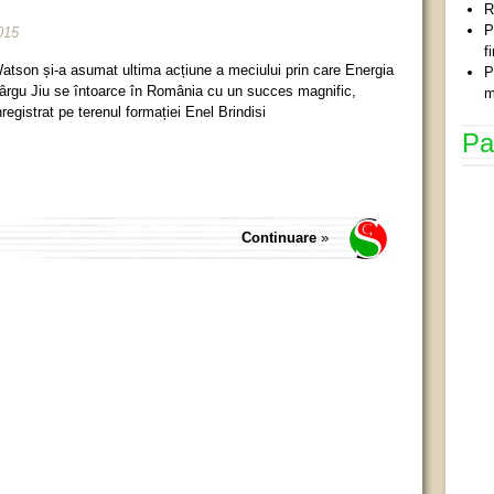
R
P
015
f
atson și-a asumat ultima acțiune a meciului prin care Energia
P
ârgu Jiu se întoarce în România cu un succes magnific,
m
nregistrat pe terenul formației Enel Brindisi
Pa
Continuare
»