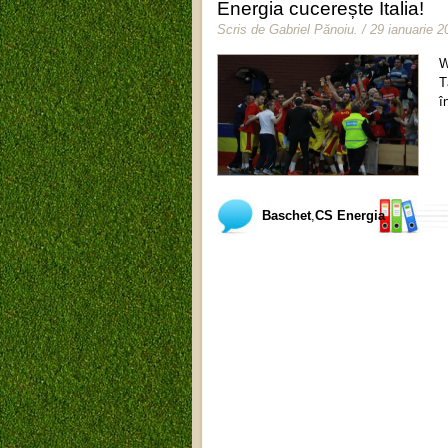
Energia cucerește Italia!
Scris de
Gabriel Pănoiu
.
/ 29 ianuarie 2
W
T
î
Baschet
,
CS Energia