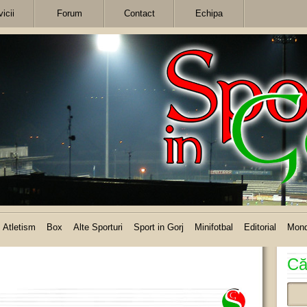
icii
Forum
Contact
Echipa
Atletism
Box
Alte Sporturi
Sport in Gorj
Minifotbal
Editorial
Mon
Că