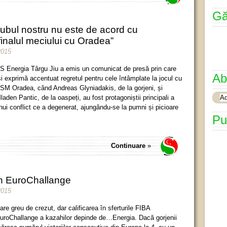
Gă
ubul nostru nu este de acord cu
finalul meciului cu Oradea”
2015
S Energia Târgu Jiu a emis un comunicat de presă prin care
Ab
și exprimă accentuat regretul pentru cele întâmplate la jocul cu
SM Oradea, când Andreas Glyniadakis, de la gorjeni, și
laden Pantic, de la oaspeți, au fost protagoniștii principali a
nui conflict ce a degenerat, ajungându-se la pumni și picioare
Pu
Continuare
»
în EuroChallange
2015
are greu de crezut, dar calificarea în sferturile FIBA
uroChallange a kazahilor depinde de…Energia. Dacă gorjenii