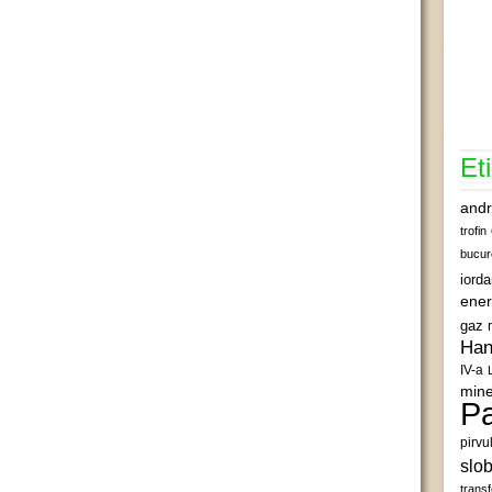
Et
andr
trofin
bucur
iord
ener
gaz 
Han
IV-a
mine
Pa
pirvu
slob
transf