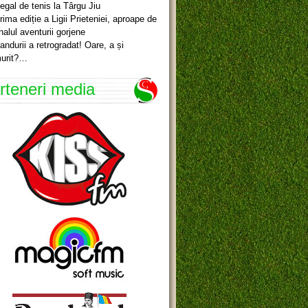
egal de tenis la Târgu Jiu
rima ediție a Ligii Prieteniei, aproape de
inalul aventurii gorjene
andurii a retrogradat! Oare, a și
urit?…
rteneri media