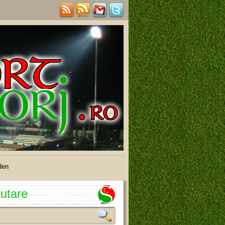
den
utare