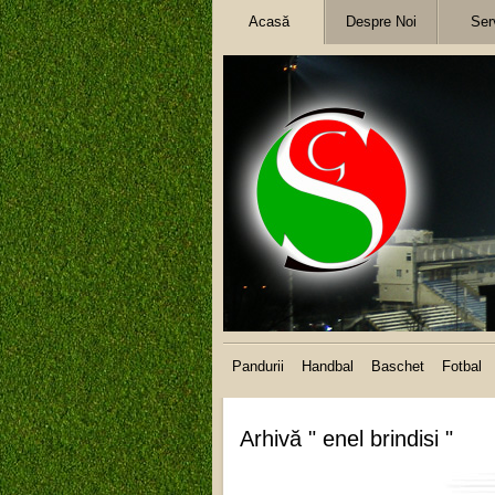
Acasă
Despre Noi
Serv
Pandurii
Handbal
Baschet
Fotbal
Arhivă " enel brindisi "