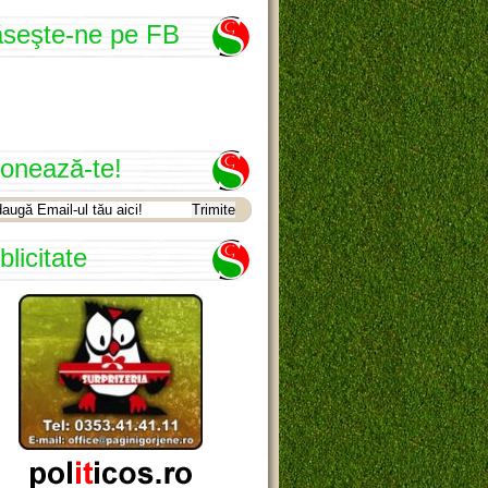
seşte-ne pe FB
onează-te!
blicitate