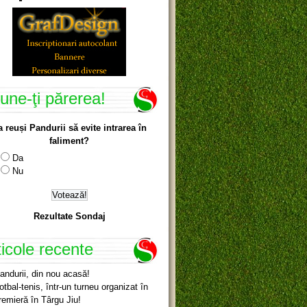
une-ţi părerea!
a reuși Pandurii să evite intrarea în
faliment?
Da
Nu
Rezultate Sondaj
ticole recente
andurii, din nou acasă!
otbal-tenis, într-un turneu organizat în
remieră în Târgu Jiu!