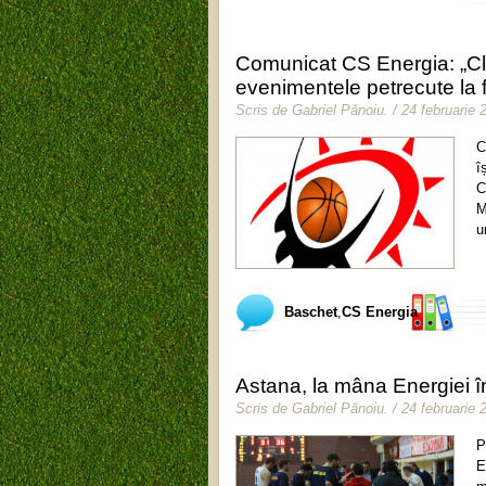
Comunicat CS Energia: „Cl
evenimentele petrecute la 
Scris de
Gabriel Pănoiu
.
/ 24 februarie 
C
î
C
M
u
Baschet
,
CS Energia
Astana, la mâna Energiei 
Scris de
Gabriel Pănoiu
.
/ 24 februarie 
P
E