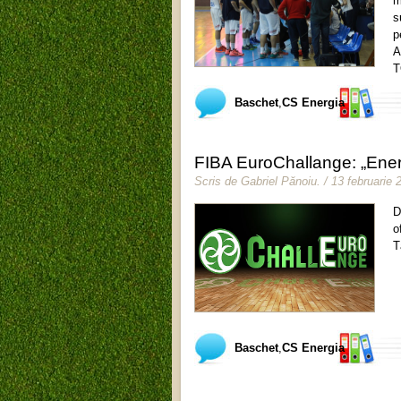
m
s
p
A
T
Baschet
,
CS Energia
FIBA EuroChallange: „Energ
Scris de
Gabriel Pănoiu
.
/ 13 februarie 
D
o
T
Baschet
,
CS Energia