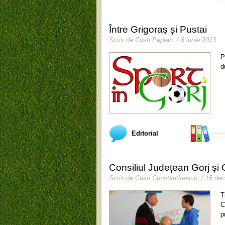
Între Grigoraș și Pustai
Scris de
Cristi Peptan
.
/ 8 iunie 2013
P
d
Editorial
Consiliul Județean Gorj și
Scris de
Cristi Constantinescu
.
/ 15 de
T
C
p