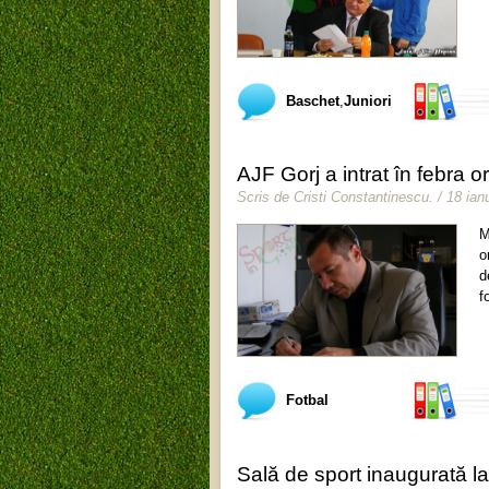
Baschet
,
Juniori
AJF Gorj a intrat în febra o
Scris de
Cristi Constantinescu
.
/ 18 ian
M
o
d
f
Fotbal
Sală de sport inaugurată 