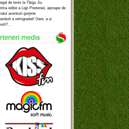
egal de tenis la Târgu Jiu
rima ediție a Ligii Prieteniei, aproape de
inalul aventurii gorjene
andurii a retrogradat! Oare, a și
urit?…
rteneri media