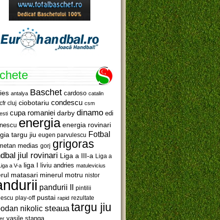
ichete
Baschet
ies
cardoso
antalya
catalin
ciobotariu
condescu
cfr cluj
csm
dinamo
cupa romaniei
darby
edi
esti
energia
anescu
energia rovinari
Fotbal
gia targu jiu
eugen parvulescu
grigoras
metan medias
gorj
jiul rovinari
dbal
Liga a III-a
Liga a
liga I
liviu andries
Liga a V-a
matulevicius
minerul motru
rul matasari
nistor
ndurii
pandurii II
pintilii
pustai
lescu
rezultate
play-off
rapid
targu jiu
steaua
odan nikolic
vasile stanga
er