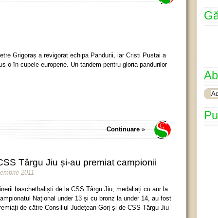
Gă
etre Grigoraș a revigorat echipa Pandurii, iar Cristi Pustai a
us-o în cupele europene. Un tandem pentru gloria pandurilor
Ab
Pu
Continuare
»
 CSS Târgu Jiu și-au premiat campionii
cembrie 2011
inerii baschetbaliști de la CSS Târgu Jiu, medaliați cu aur la
ampionatul Național under 13 și cu bronz la under 14, au fost
remiați de către Consiliul Județean Gorj și de CSS Târgu Jiu