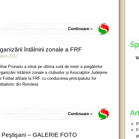
Continuare
»
Sp
rganizării întâlnirii zonale a FRF
uarie 2011
V
ihai Prunariu a intrat pe ultima sută de metri a pregătirilor
rganizării întâlnirii zonale a cluburilor şi Asociaţiilor Judeţene
e Fotbal afiliate la FRF cu conducerea principalului for
otbalistic din România
Ar
Continuare
»
P
F
la Peştişani – GALERIE FOTO
p