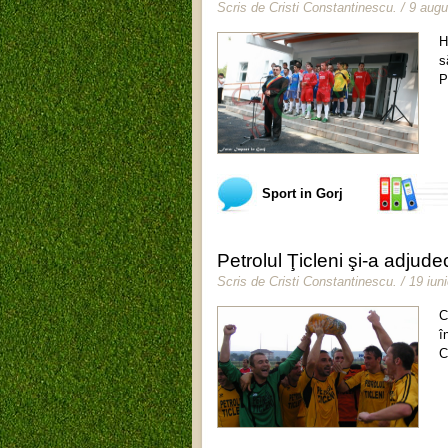
Scris de
Cristi Constantinescu
.
/ 9 aug
H
s
P
Sport in Gorj
Petrolul Ţicleni şi-a adjud
Scris de
Cristi Constantinescu
.
/ 19 iun
C
î
C