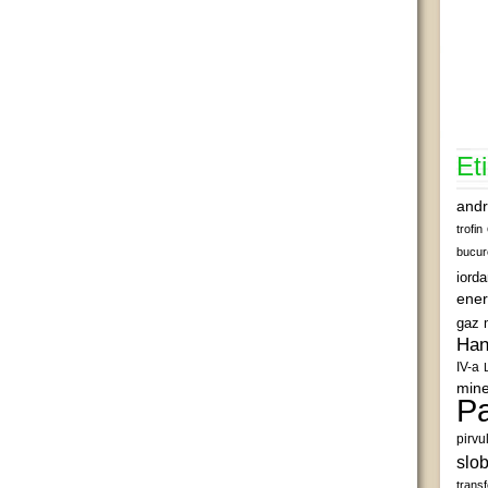
Et
andr
trofin
bucur
iord
ener
gaz 
Han
IV-a
mine
Pa
pirvu
slob
transf