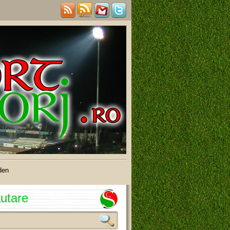
den
utare