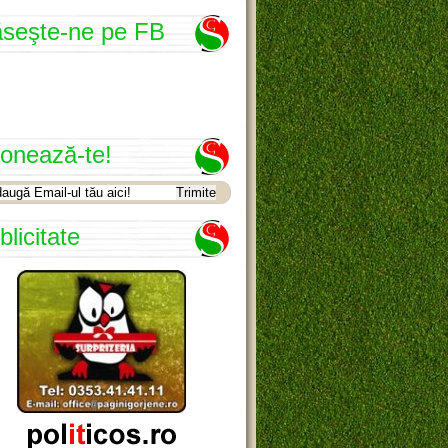
seşte-ne pe FB
onează-te!
blicitate