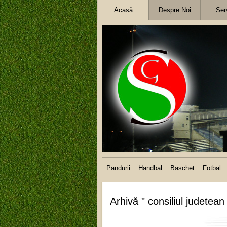
Acasă
Despre Noi
Serv
Pandurii
Handbal
Baschet
Fotbal
Arhivă " consiliul judetean 