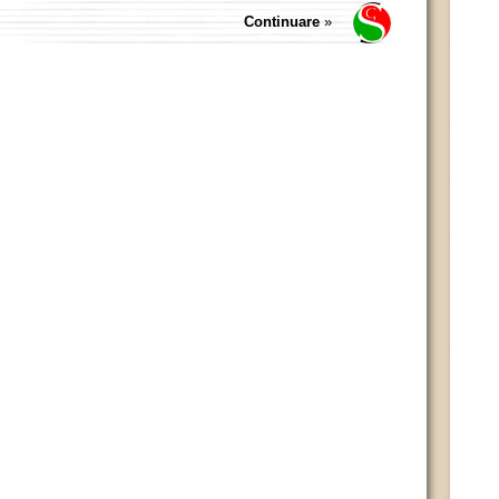
Continuare
»