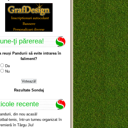
une-ţi părerea!
a reuși Pandurii să evite intrarea în
faliment?
Da
Nu
Rezultate Sondaj
ticole recente
andurii, din nou acasă!
otbal-tenis, într-un turneu organizat în
remieră în Târgu Jiu!