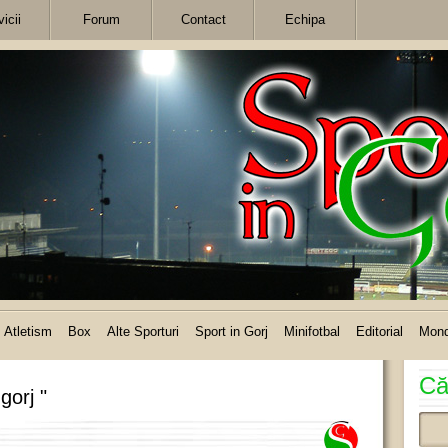
icii
Forum
Contact
Echipa
Atletism
Box
Alte Sporturi
Sport in Gorj
Minifotbal
Editorial
Mon
Că
gorj "