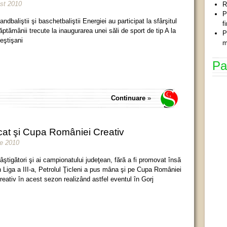
ust 2010
R
P
andbaliştii şi baschetbaliştii Energiei au participat la sfârşitul
f
ăptămânii trecute la inaugurarea unei săli de sport de tip A la
P
eştişani
m
Pa
Continuare
»
ecat şi Cupa României Creativ
ie 2010
âştigători şi ai campionatului judeţean, fără a fi promovat însă
n Liga a III-a, Petrolul Ţicleni a pus mâna şi pe Cupa României
reativ în acest sezon realizând astfel eventul în Gorj