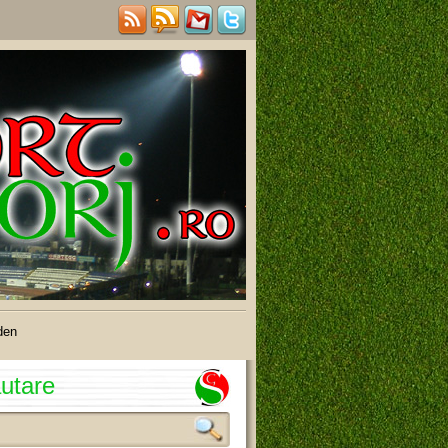
den
utare