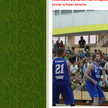
pivoții echipei adverse.