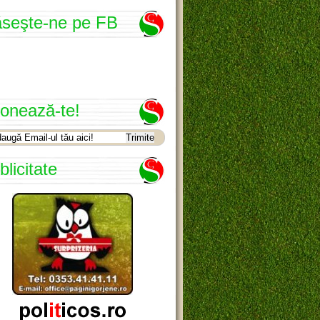
seşte-ne pe FB
onează-te!
blicitate