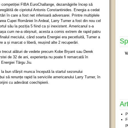
le competiției FIBA EuroChallange, dezamăgirile încep să
regătită de cipriotul Antonis Constantinides. Energia a cedat
ări în care a fost net inferioară adversarei. Printre multiplele
oarea Cupei României în Ardeal, Larry Turner a fost din nou cel
rtul său la poziția 5 fiind ca și inexistent. Americanul s-a
r, așa cum ne-a obișnuit, acesta a comis extrem de rapid patru
finalul meciului, când soarta Energiei era pecetluită, Turner a
Sp
e a și marcat o liberă, reușind alte 2 recuperări.
în trecut alături de vedete precum Kobe Bryant sau Derek
V
ârstei de 32 de ani, experiența nu poate fi remarcată în
 Energiei Târgu Jiu.
 la bun sfârșit munca începută la startul sezonului
ui să renunțe rapid la serviciile americanului Larry Turner, în
rijini cu adevărat coechipierii.
Ar
P
F
p