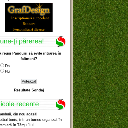
une-ţi părerea!
a reuși Pandurii să evite intrarea în
faliment?
Da
Nu
Rezultate Sondaj
ticole recente
andurii, din nou acasă!
otbal-tenis, într-un turneu organizat în
remieră în Târgu Jiu!