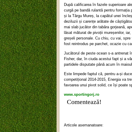
După calificarea în fazele superioare a
curgă pe bandă rulantă pentru formația p
și la Târgu Mureș, la capătul unei încleșt
deziluzii și carențe arătate de câștigăt
mai slab jucător din tabăra gorjeană, apo
lăsat măturat de pivoții mureșenilor, ia
greșeli personale. Cu chiu, cu vai, spre 
fost reintrodus pe parchet, ocazie cu car
Jucătorul de peste ocean s-a antrenat 
Fisher, dar, în ciuda acestui fapt și a v
partidele disputate până acum în maioul
Este limpede faptul că, pentru a-și duce
competițional 2014-2015, Energia va treb
favoarea unui pivot solid, ce își poate sp
www.sportingorj.ro
Comentează!
Articole asemanatoare: