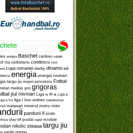
ichete
Baschet
ies
cardoso
antalya
catalin
ciobotariu
condescu
cfr cluj
csm
dinamo
cupa romaniei
darby
edi
esti
energia
anescu
energia rovinari
Fotbal
gia targu jiu
eugen parvulescu
grigoras
metan medias
gorj
jiul rovinari
dbal
Liga a III-a
Liga a
liga I
liviu andries
Liga a V-a
matulevicius
minerul motru
rul matasari
nistor
ndurii
pandurii II
pintilii
pustai
lescu
rezultate
play-off
rapid
targu jiu
steaua
odan nikolic
vasile stanga
er