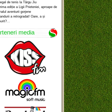
egal de tenis la Târgu Jiu
rima ediție a Ligii Prieteniei, aproape de
inalul aventurii gorjene
andurii a retrogradat! Oare, a și
urit?…
rteneri media