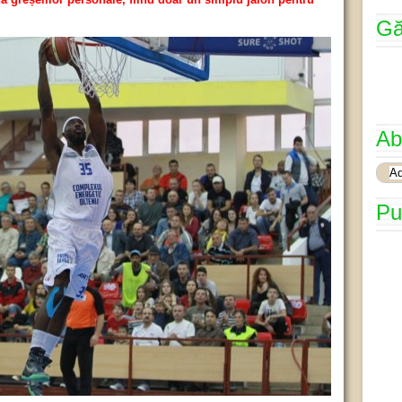
Gă
Ab
Pu