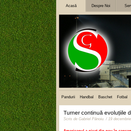
Acasă
Despre Noi
Serv
Pandurii
Handbal
Baschet
Fotbal
Turner continuă evoluțiile 
Scris de
Gabriel Pănoiu
.
/ 19 decembri
Americanul a picat din nou în capcan