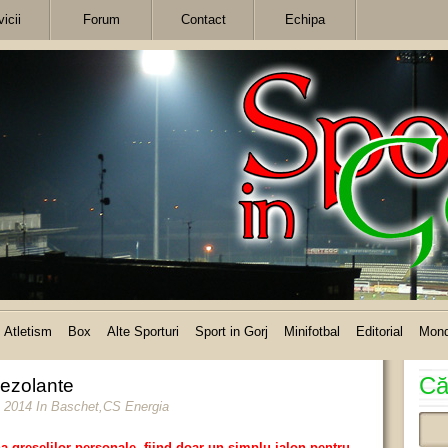
icii
Forum
Contact
Echipa
Atletism
Box
Alte Sporturi
Sport in Gorj
Minifotbal
Editorial
Mon
Că
dezolante
e 2014
In
Baschet
,
CS Energia
a greșelilor personale, fiind doar un simplu jalon pentru