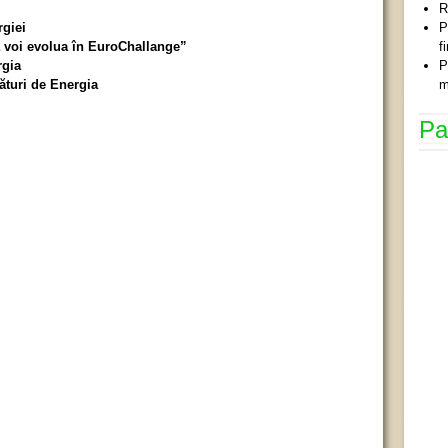
R
rgiei
P
ă voi evolua în EuroChallange”
f
rgia
P
ături de Energia
m
Pa