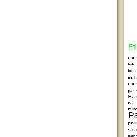
Et
andr
trofin
bucur
iord
ener
gaz 
Han
IV-a
mine
Pa
pirvu
slob
transf