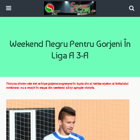
Weekend Negru Pentru Gorjeni În
Liga A 3-A
Niciuna dintre cele trei echipe gorjene angrenate în lupta din al treilea eșelon al fotbalului
românesc nu a reușit în etapa din weekend să-și apropie victoria.