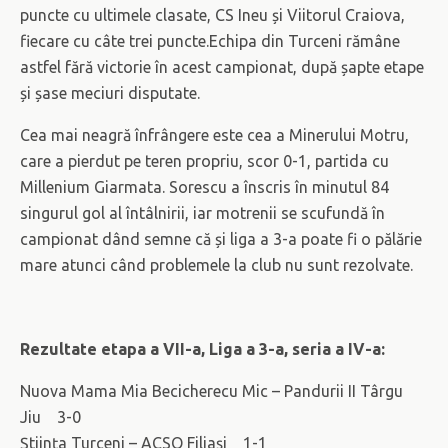
puncte cu ultimele clasate, CS Ineu și Viitorul Craiova,
fiecare cu câte trei puncte.Echipa din Turceni rămâne
astfel fără victorie în acest campionat, după șapte etape
și șase meciuri disputate.
Cea mai neagră înfrângere este cea a Minerului Motru,
care a pierdut pe teren propriu, scor 0-1, partida cu
Millenium Giarmata. Sorescu a înscris în minutul 84
singurul gol al întâlnirii, iar motrenii se scufundă în
campionat dând semne că și liga a 3-a poate fi o pălărie
mare atunci când problemele la club nu sunt rezolvate.
Rezultate etapa a VII-a, Liga a 3-a, seria a IV-a:
Nuova Mama Mia Becicherecu Mic – Pandurii II Târgu
Jiu 3-0
Ştiinţa Turceni – ACSO Filiaşi 1-1