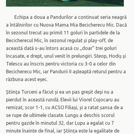
Echipa a doua a Pandurilor a continuat seria neagră
a întâlnirilor cu Nuova Mama Mia Becicherecu Mic. Dacă
în sezonul trecut au primit 11 goluri în partidele de la
Becicherecul Mic, în sezonul regulat și play-off, de
această dată s-au întors acasă cu „doar” trei goluri
încasate, e drept, unul venit în prelungiri. Steop, Hodiș și
Telescu au înscris pentru victoria cu 3-0 a celor din
Becicherecu Mic, iar Pandurii II așteaptă returul pentru a
răzbuna acest eșec.
Știința Turceni a făcut și ea un pas greșit deși nu a
pierdut în această rundă. Elevii lui Viorel Cojocaru au
remizat, scor 1-1, cu ACSO Filiași, și a ratat șansa de a
se rupe de ultimele clasate. Lungu a deschis scorul
pentru gazde în minutul 32, dar Lupu a egalat cu 7
minute înainte de final, iar Știința este la egalitate de