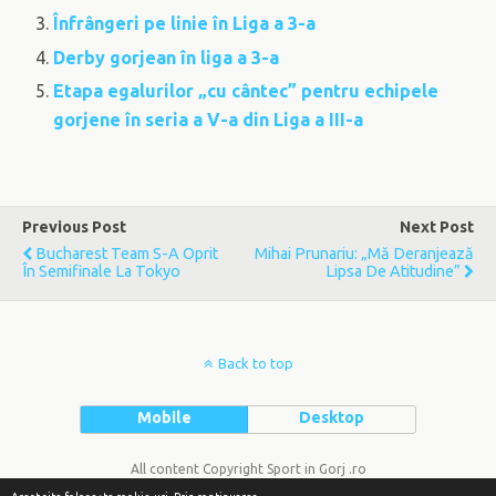
Înfrângeri pe linie în Liga a 3-a
Derby gorjean în liga a 3-a
Etapa egalurilor „cu cântec” pentru echipele
gorjene în seria a V-a din Liga a III-a
Previous Post
Next Post
Bucharest Team S-A Oprit
Mihai Prunariu: „Mă Deranjează
În Semifinale La Tokyo
Lipsa De Atitudine”
Back to top
Mobile
Desktop
All content Copyright Sport in Gorj .ro