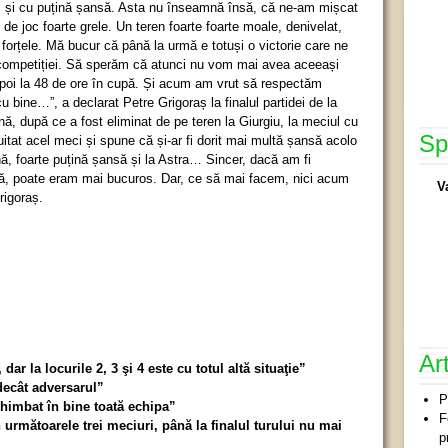
c, și cu puțină șansă. Asta nu înseamnă însă, că ne-am mișcat
ii de joc foarte grele. Un teren foarte foarte moale, denivelat,
t forțele. Mă bucur că până la urmă e totuși o victorie care ne
a competiției. Să sperăm că atunci nu vom mai avea aceeași
poi la 48 de ore în cupă. Și acum am vrut să respectăm
cu bine…”, a declarat Petre Grigoraș la finalul partidei de la
nă, după ce a fost eliminat de pe teren la Giurgiu, la meciul cu
Sp
uitat acel meci și spune că și-ar fi dorit mai multă șansă acolo
nă, foarte puțină șansă și la Astra… Sincer, dacă am fi
pă, poate eram mai bucuros. Dar, ce să mai facem, nici acum
V
rigoraș.
Ar
 dar la locurile 2, 3 şi 4 este cu totul altă situaţie”
decât adversarul”
P
himbat în bine toată echipa”
F
următoarele trei meciuri, până la finalul turului nu mai
p