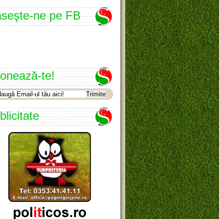
seşte-ne pe FB
onează-te!
blicitate