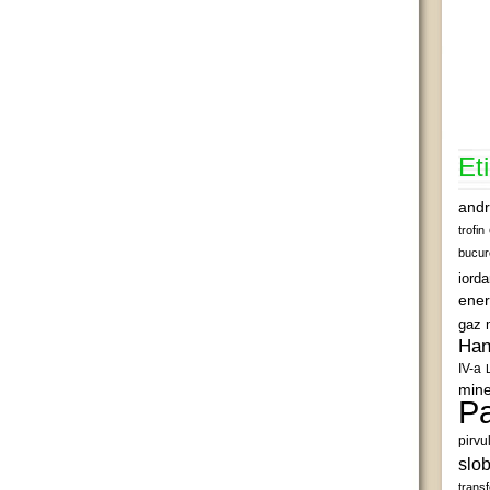
Et
andr
trofin
bucur
iord
ener
gaz 
Han
IV-a
mine
Pa
pirvu
slob
transf