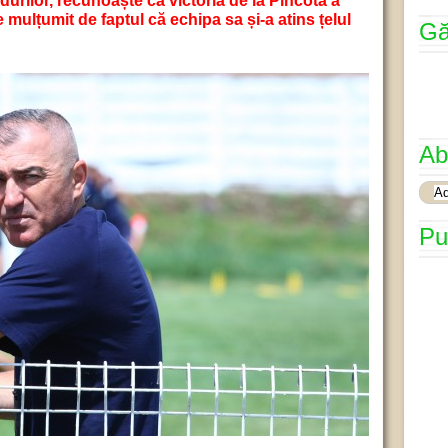
urilor, recunoaște că victoria de la Pîncota a
 mulțumit de faptul că echipa sa și-a atins țelul
Gă
Ab
Pu