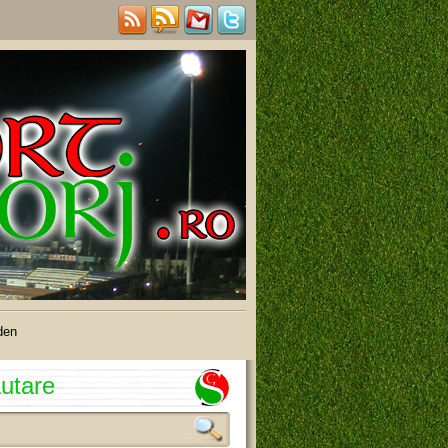
den
utare