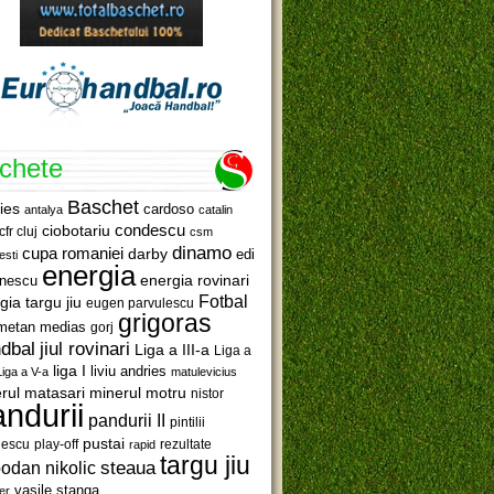
ichete
Baschet
ies
cardoso
antalya
catalin
ciobotariu
condescu
cfr cluj
csm
dinamo
cupa romaniei
darby
edi
esti
energia
anescu
energia rovinari
Fotbal
gia targu jiu
eugen parvulescu
grigoras
metan medias
gorj
jiul rovinari
dbal
Liga a III-a
Liga a
liga I
liviu andries
Liga a V-a
matulevicius
minerul motru
rul matasari
nistor
ndurii
pandurii II
pintilii
pustai
lescu
rezultate
play-off
rapid
targu jiu
steaua
odan nikolic
vasile stanga
er