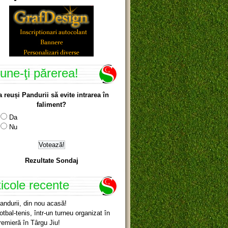
une-ţi părerea!
a reuși Pandurii să evite intrarea în
faliment?
Da
Nu
Rezultate Sondaj
ticole recente
andurii, din nou acasă!
otbal-tenis, într-un turneu organizat în
remieră în Târgu Jiu!