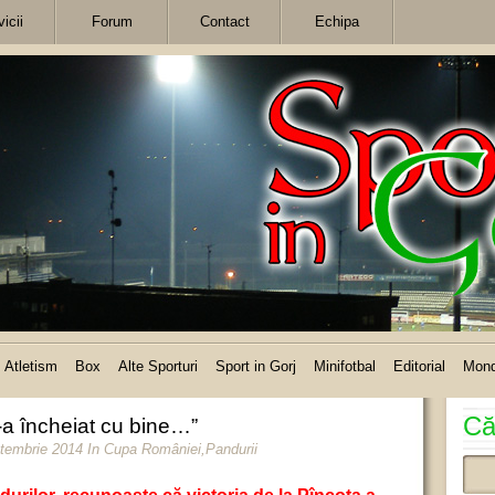
icii
Forum
Contact
Echipa
Atletism
Box
Alte Sporturi
Sport in Gorj
Minifotbal
Editorial
Mon
Că
s-a încheiat cu bine…”
ptembrie 2014
In
Cupa României
,
Pandurii