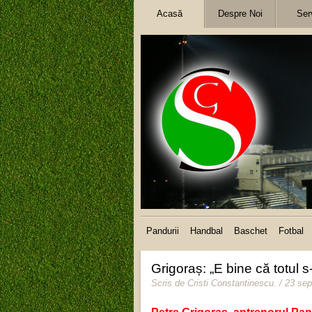
Acasă
Despre Noi
Serv
Pandurii
Handbal
Baschet
Fotbal
Grigoraș: „E bine că totul 
Scris de
Cristi Constantinescu
.
/ 23 se