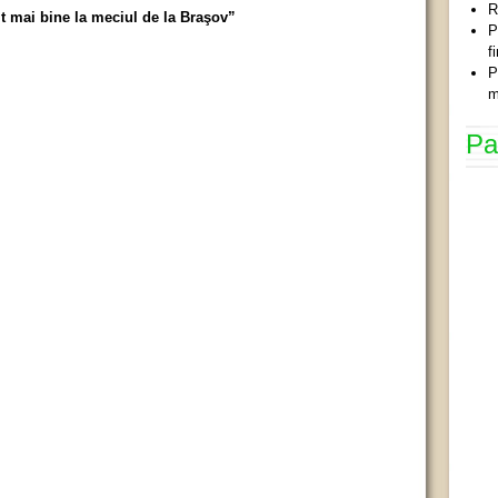
R
t mai bine la meciul de la Braşov”
P
f
P
m
Pa