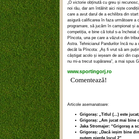
„O victorie obținută cu greu și recunos
noi rău, dar am întâlnit aici niște condiț
care a avut darul de a echilibra din star
asigură calificarea în faza următoare 
programare, să jucăm în campionat și a
competiția, e bine că totul s-a încheiat 
Pîncota, una pe care a văzut-o din tribu
Astra. Tehnicianul Pandurilor încă nu a 
decât la Pîncota: „Aș fi vrut să am puți
câștigat acolo și ieșeam de aici din cu
nu mi-a trecut supărarea”, a mai spus G
www.sportingorj.ro
Comentează!
Articole asemanatoare:
Grigoraș: „Titlul (…) este jucat,
Grigoraș: „Am jucat mai bine 
Jaka Stromajer: “Grigoraş a sc
Grigoraș: „Dacă ieșim bine din 
putem pierde locul 2”