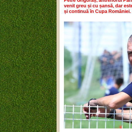
Petre Grigoraș, antrenorul Pand
venit greu și cu șansă, dar este
și continuă în Cupa României.