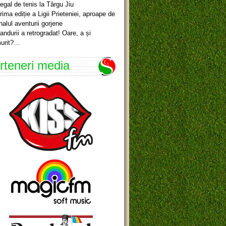
egal de tenis la Târgu Jiu
rima ediție a Ligii Prieteniei, aproape de
inalul aventurii gorjene
andurii a retrogradat! Oare, a și
urit?…
rteneri media