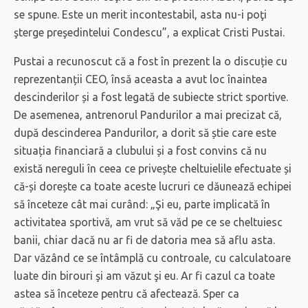
se spune. Este un merit incontestabil, asta nu-i poţi
şterge preşedintelui Condescu”, a explicat Cristi Pustai.
Pustai a recunoscut că a fost în prezent la o discuție cu
reprezentanții CEO, însă aceasta a avut loc înaintea
descinderilor și a fost legată de subiecte strict sportive.
De asemenea, antrenorul Pandurilor a mai precizat că,
după descinderea Pandurilor, a dorit să știe care este
situația financiară a clubului și a fost convins că nu
există nereguli în ceea ce privește cheltuielile efectuate și
că-și dorește ca toate aceste lucruri ce dăunează echipei
să înceteze cât mai curând: „Şi eu, parte implicată în
activitatea sportivă, am vrut să văd pe ce se cheltuiesc
banii, chiar dacă nu ar fi de datoria mea să aflu asta.
Dar văzând ce se întâmplă cu controale, cu calculatoare
luate din birouri şi am văzut şi eu. Ar fi cazul ca toate
astea să înceteze pentru că afectează. Sper ca