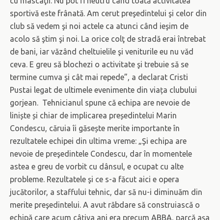
cu mascaţii. Nu pot fi neutru când toată activitatea
sportivă este frânată. Am cerut preşedintelui şi celor din
club să vedem şi noi actele ca atunci când ieşim de
acolo să ştim şi noi. La orice colţ de stradă erai întrebat
de bani, iar văzând cheltuielile şi veniturile eu nu văd
ceva. E greu să blochezi o activitate şi trebuie să se
termine cumva şi cât mai repede”, a declarat Cristi
Pustai legat de ultimele evenimente din viața clubului
gorjean. Tehnicianul spune că echipa are nevoie de
liniște și chiar de implicarea președintelui Marin
Condescu, căruia îi găsește merite importante în
rezultatele echipei din ultima vreme: „Şi echipa are
nevoie de preşedintele Condescu, dar în momentele
astea e greu de vorbit cu dânsul, e ocupat cu alte
probleme. Rezultatele şi ce s-a făcut aici e opera
jucătorilor, a staffului tehnic, dar să nu-i diminuăm din
merite preşedintelui. A avut răbdare să construiască o
echipă care acum câţiva ani era precum ABBA, parcă aşa