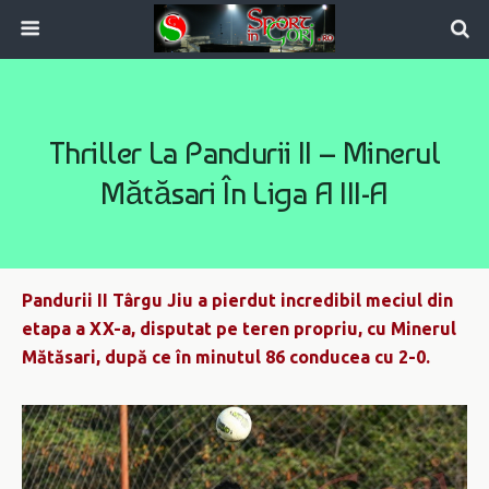
Thriller La Pandurii II – Minerul
Mătăsari În Liga A III-A
Pandurii II Târgu Jiu a pierdut incredibil meciul din
etapa a XX-a, di
s
putat pe teren propriu, cu Minerul
Mătăsari, după ce în minutul 86 conducea cu 2-0.