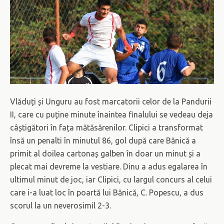
Vlăduți și Unguru au fost marcatorii celor de la Pandurii
II, care cu puține minute înaintea finalului se vedeau deja
câștigători în fața mătăsărenilor. Clipici a transformat
însă un penalti în minutul 86, gol după care Bănică a
primit al doilea cartonaș galben în doar un minut și a
plecat mai devreme la vestiare. Dinu a adus egalarea în
ultimul minut de joc, iar Clipici, cu largul concurs al celui
care i-a luat loc în poartă lui Bănică, C. Popescu, a dus
scorul la un neverosimil 2-3.