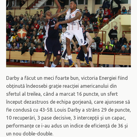
Darby a făcut un meci foarte bun, victoria Energiei fiind
obținută îndeosebi grație reacției americanului din
sfertul al treilea, când a marcat 16 puncte, un sfert
început dezastruos de echipa gorjeană, care ajunsese să
fie condusă cu 43-58. Louis Darby a strâns 29 de puncte,
10 recuperări, 3 pase decisive, 3 intercepții și un capac,
performanțe ce i-au adus un indice de eficiență de 36 și
un nou doble-double.