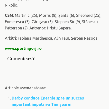
Nikolic.
CSM
: Martinic (25), Morris (8), Șanta (6), Shepherd (25),
Fometescu (3), Căruțașu (6), Stephen Sir (9), Stănescu,
Patterson (2). Antrenor: Hristu Șapera.
Arbitri: Fabiana Martinescu, Alin Faur, Șerban Rasoga.
www.sportingorj.ro
Comentează!
Articole asemanatoare:
Darby conduce Energia spre un succes
important împotriva Timișoarei