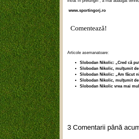
intrat în prelungiri”, a mai adăugat tehni
www.sportingorj.ro
Comentează!
Articole asemanatoare:
Slobodan Nikolic: „Cred că pu
Slobodan Nikolic, mulţumit de
Slobodan Nikolic: „Am făcut ni
Slobodan Nikolic, mulţumit de 
Slobodan Nikolic vrea mai mul
3 Comentarii până acu