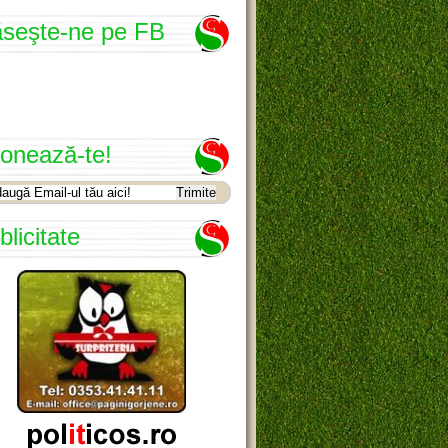
seşte-ne pe FB
onează-te!
blicitate