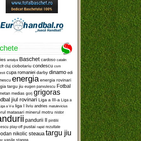
ichete
Baschet
ies
cardoso
antalya
catalin
ciobotariu
condescu
cfr cluj
csm
dinamo
cupa romaniei
darby
edi
esti
energia
anescu
energia rovinari
Fotbal
gia targu jiu
eugen parvulescu
grigoras
metan medias
gorj
jiul rovinari
dbal
Liga a III-a
Liga a
liga I
liviu andries
Liga a V-a
matulevicius
minerul motru
rul matasari
nistor
ndurii
pandurii II
pintilii
pustai
lescu
rezultate
play-off
rapid
targu jiu
steaua
odan nikolic
vasile stanga
er