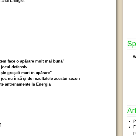
cianul Energiei.
Sp
V
tem face o apărare mult mai bună”
 jocul defensiv
şte greşeli mari în apărare”
joc nu însă şi de rezultatele acestui sezon
te antrenamente la Energia
Ar
P
m
F
p