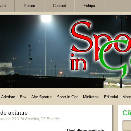
icii
Forum
Contact
Echipa
Atletism
Box
Alte Sporturi
Sport in Gorj
Minifotbal
Editorial
Mon
Că
 de apărare
tombrie 2011
In
Baschet
,
CS Energia
Unul dintre motivele