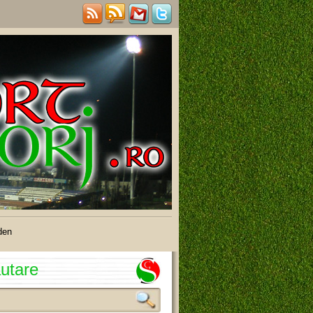
den
utare