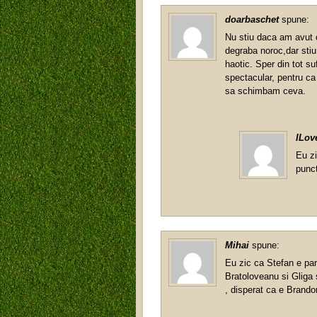
doarbaschet
spune:
Nu stiu daca am avut c
degraba noroc,dar sti
haotic. Sper din tot su
spectacular, pentru ca 
sa schimbam ceva.
ILov
Eu zi
punct
Mihai
spune:
Eu zic ca Stefan e par
Bratoloveanu si Gliga s
, disperat ca e Brando