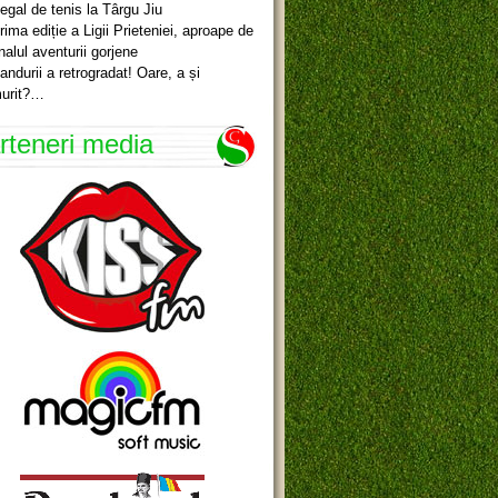
egal de tenis la Târgu Jiu
rima ediție a Ligii Prieteniei, aproape de
inalul aventurii gorjene
andurii a retrogradat! Oare, a și
urit?…
rteneri media