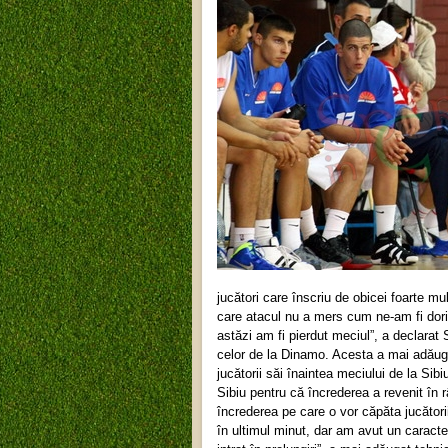
jucători care înscriu de obicei foarte mu
care atacul nu a mers cum ne-am fi dori
astăzi am fi pierdut meciul”, a declarat 
celor de la Dinamo. Acesta a mai adăuga
jucătorii săi înaintea meciului de la Sib
Sibiu pentru că încrederea a revenit în r
încrederea pe care o vor căpăta jucători
în ultimul minut, dar am avut un caract