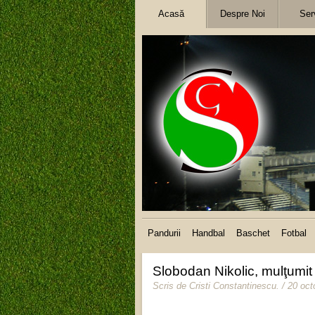
Acasă
Despre Noi
Serv
Pandurii
Handbal
Baschet
Fotbal
Slobodan Nikolic, mulţumit
Scris de
Cristi Constantinescu
.
/ 20 oc