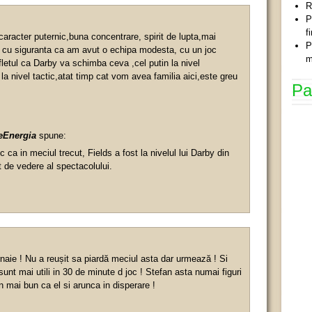
R
P
f
aracter puternic,buna concentrare, spirit de lupta,mai
P
u cu siguranta ca am avut o echipa modesta, cu un joc
m
fletul ca Darby va schimba ceva ,cel putin la nivel
la nivel tactic,atat timp cat vom avea familia aici,este greu
Pa
eEnergia
spune:
c ca in meciul trecut, Fields a fost la nivelul lui Darby din
 de vedere al spectacolului.
naie ! Nu a reușit sa piardă meciul asta dar urmează ! Si
unt mai utili in 30 de minute d joc ! Stefan asta numai figuri
n mai bun ca el si arunca in disperare !