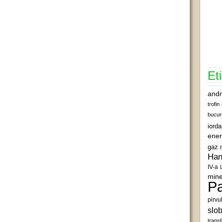
Et
andr
trofin
bucur
iord
ener
gaz 
Han
IV-a
mine
Pa
pirvu
slob
transf