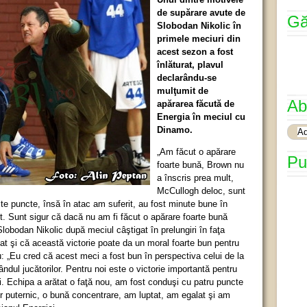
de supărare avute de
Gă
Slobodan Nikolic în
primele meciuri din
acest sezon a fost
înlăturat, plavul
declarându-se
mulţumit de
Ab
apărarea făcută de
Energia în meciul cu
Dinamo.
„Am făcut o apărare
Pu
foarte bună, Brown nu
a înscris prea mult,
McCullogh deloc, sunt
lte puncte, însă în atac am suferit, au fost minute bune în
t. Sunt sigur că dacă nu am fi făcut o apărare foarte bună
Slobodan Nikolic după meciul câştigat în prelungiri în faţa
t şi că această victorie poate da un moral foarte bun pentru
iu: „Eu cred că acest meci a fost bun în perspectiva celui de la
ândul jucătorilor. Pentru noi este o victorie importantă pentru
i. Echipa a arătat o faţă nou, am fost conduşi cu patru puncte
er puternic, o bună concentrare, am luptat, am egalat şi am