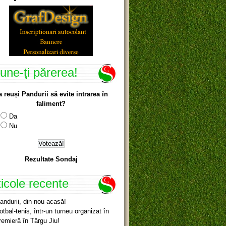
une-ţi părerea!
a reuși Pandurii să evite intrarea în
faliment?
Da
Nu
Rezultate Sondaj
ticole recente
andurii, din nou acasă!
otbal-tenis, într-un turneu organizat în
remieră în Târgu Jiu!