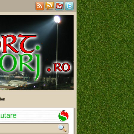
den
utare