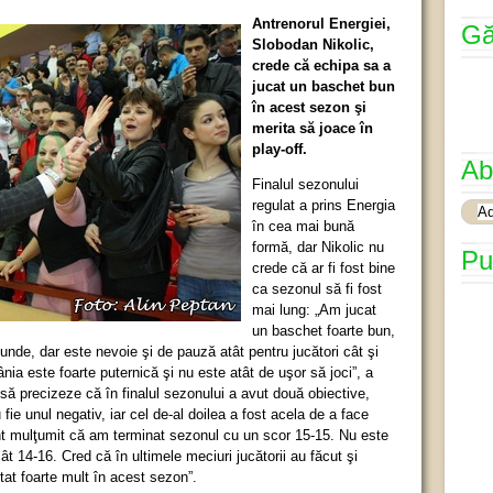
Antrenorul Energiei,
Gă
Slobodan Nikolic,
crede că echipa sa a
jucat un baschet bun
în acest sezon şi
merita să joace în
play-off.
Ab
Finalul sezonului
regulat a prins Energia
în cea mai bună
formă, dar Nikolic nu
Pu
crede că ar fi fost bine
ca sezonul să fi fost
mai lung: „Am jucat
un baschet foarte bun,
unde, dar este nevoie şi de pauză atât pentru jucători cât şi
nia este foarte puternică şi nu este atât de uşor să joci”, a
 să precizeze că în finalul sezonului a avut două obiective,
fie unul negativ, iar cel de-al doilea a fost acela de a face
unt mulţumit că am terminat sezonul cu un scor 15-15. Nu este
ât 14-16. Cred că în ultimele meciuri jucătorii au făcut şi
tat foarte mult în acest sezon”.