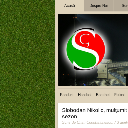
Acasă
Despre Noi
Serv
Pandurii
Handbal
Baschet
Fotbal
Slobodan Nikolic, mulţumit 
sezon
Scris de
Cristi Constantinescu
.
/ 3 apri