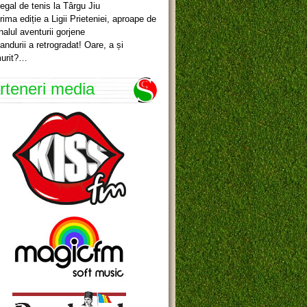
egal de tenis la Târgu Jiu
rima ediție a Ligii Prieteniei, aproape de
inalul aventurii gorjene
andurii a retrogradat! Oare, a și
urit?…
rteneri media