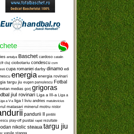
ichete
Baschet
ies
cardoso
antalya
catalin
ciobotariu
condescu
cfr cluj
csm
dinamo
cupa romaniei
darby
edi
esti
energia
anescu
energia rovinari
Fotbal
gia targu jiu
eugen parvulescu
grigoras
metan medias
gorj
jiul rovinari
dbal
Liga a III-a
Liga a
liga I
liviu andries
Liga a V-a
matulevicius
minerul motru
rul matasari
nistor
ndurii
pandurii II
pintilii
pustai
lescu
rezultate
play-off
rapid
targu jiu
steaua
odan nikolic
vasile stanga
er