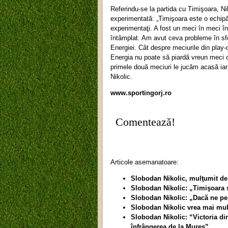
Referindu-se la partida cu Timişoara, Nik
experimentată: „Timişoara este o echipă 
experimentaţi. A fost un meci în meci în
întâmplat. Am avut ceva probleme în sfert
Energiei. Cât despre meciurile din play-
Energia nu poate să piardă vreun meci c
primele două meciuri le jucăm acasă iar
Nikolic.
www.sportingorj.ro
Comentează!
Articole asemanatoare:
Slobodan Nikolic, mulţumit de
Slobodan Nikolic: „Timişoara s
Slobodan Nikolic: „Dacă ne pe
Slobodan Nikolic vrea mai mul
Slobodan Nikolic: “Victoria di
înfrângerea de la Mureş”