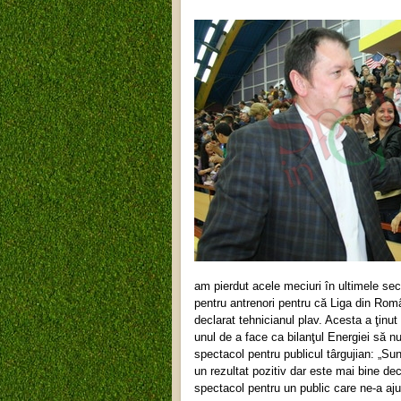
am pierdut acele meciuri în ultimele sec
pentru antrenori pentru că Liga din Româ
declarat tehnicianul plav. Acesta a ţinut
unul de a face ca bilanţul Energiei să nu 
spectacol pentru publicul târgujian: „S
un rezultat pozitiv dar este mai bine dec
spectacol pentru un public care ne-a aju