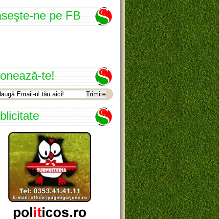
seşte-ne pe FB
onează-te!
blicitate