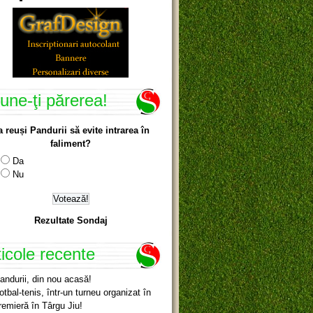
une-ţi părerea!
a reuși Pandurii să evite intrarea în
faliment?
Da
Nu
Rezultate Sondaj
ticole recente
andurii, din nou acasă!
otbal-tenis, într-un turneu organizat în
remieră în Târgu Jiu!