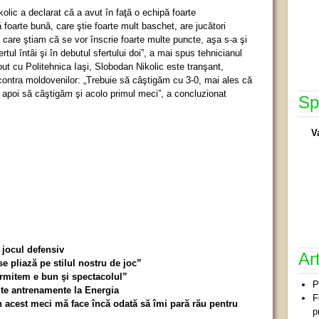
olic a declarat că a avut în faţă o echipă foarte
foarte bună, care ştie foarte mult baschet, are jucători
 care ştiam că se vor înscrie foarte multe puncte, aşa s-a şi
ul întâi şi în debutul sfertului doi”, a mai spus tehnicianul
out cu Politehnica Iaşi, Slobodan Nikolic este tranşant,
ontra moldovenilor: „Trebuie să câştigăm cu 3-0, mai ales că
 apoi să câştigăm şi acolo primul meci”, a concluzionat
Sp
V
 jocul defensiv
Ar
e pliază pe stilul nostru de joc”
rmitem e bun şi spectacolul”
P
te antrenamente la Energia
F
n acest meci mă face încă odată să îmi pară rău pentru
p