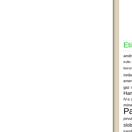
Et
andr
trofin
bucur
iord
ener
gaz 
Han
IV-a
mine
Pa
pirvu
slob
transf