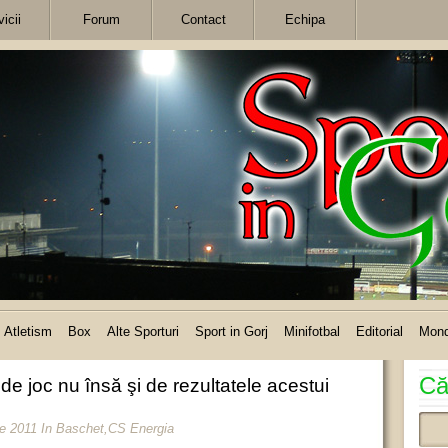
icii
Forum
Contact
Echipa
Atletism
Box
Alte Sporturi
Sport in Gorj
Minifotbal
Editorial
Mon
Că
de joc nu însă şi de rezultatele acestui
lie 2011
In
Baschet
,
CS Energia