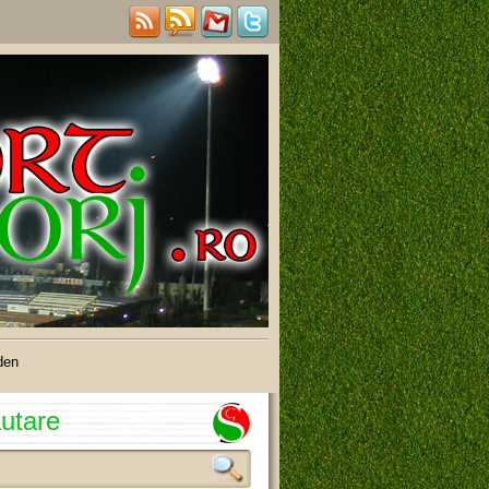
den
utare