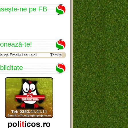
seşte-ne pe FB
onează-te!
blicitate