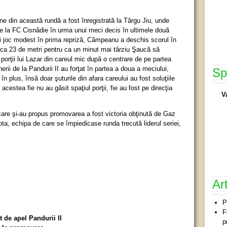
ne din această rundă a fost înregistrată la Târgu Jiu, unde
 de la FC Cisnădie în urma unui meci decis în ultimele două
ui joc modest în prima repriză, Câmpeanu a deschis scorul în
circa 23 de metri pentru ca un minut mai târziu Şaucă să
 porţii lui Lazar din careul mic după o centrare de pe partea
nerii de la Pandurii II au forţat în partea a doua a meciului,
Sp
n plus, însă doar şuturile din afara careului au fost soluţiile
r acestea fie nu au găsit spaţiul porţii, fie au fost pe direcţia
V
care şi-au propus promovarea a fost victoria obţinută de Gaz
a, echipa de care se împiedicase runda trecută liderul seriei,
Ar
P
F
t de apel Pandurii II
p