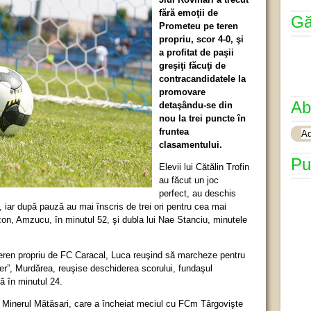
fără emoţii de
Gă
Prometeu pe teren
propriu, scor 4-0, şi
a profitat de paşii
greşiţi făcuţi de
contracandidatele la
promovare
Ab
detaşându-se din
nou la trei puncte în
fruntea
clasamentului.
Pu
Elevii lui Cătălin Trofin
au făcut un joc
perfect, au deschis
, iar după pauză au mai înscris de trei ori pentru cea mai
ezon, Amzucu, în minutul 52, şi dubla lui Nae Stanciu, minutele
teren propriu de FC Caracal, Luca reuşind să marcheze pentru
er”, Murdărea, reuşise deschiderea scorului, fundaşul
ă în minutul 24.
şi Minerul Mătăsari, care a încheiat meciul cu FCm Târgovişte