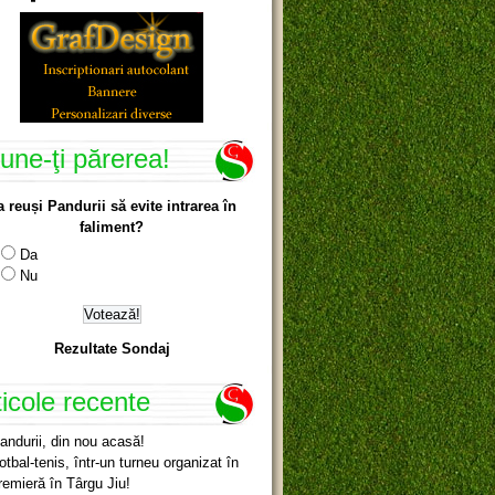
une-ţi părerea!
a reuși Pandurii să evite intrarea în
faliment?
Da
Nu
Rezultate Sondaj
ticole recente
andurii, din nou acasă!
otbal-tenis, într-un turneu organizat în
remieră în Târgu Jiu!