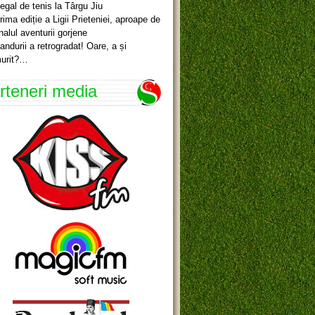
egal de tenis la Târgu Jiu
rima ediție a Ligii Prieteniei, aproape de
inalul aventurii gorjene
andurii a retrogradat! Oare, a și
urit?…
rteneri media