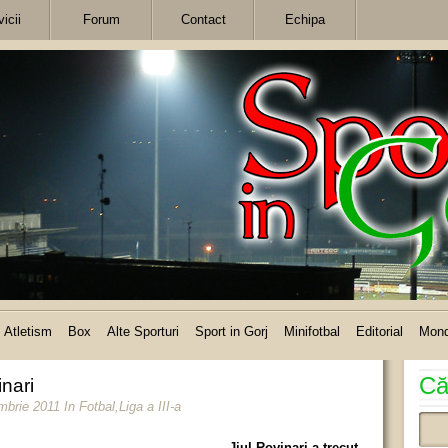
icii
Forum
Contact
Echipa
Atletism
Box
Alte Sporturi
Sport in Gorj
Minifotbal
Editorial
Mon
Că
inari
ombrie 2011
In
Fotbal
,
Liga a III-a
Jiul Rovinari a trecut