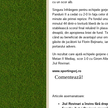
cu un scor alb.
Singura înfrângere pentru echipele gorje
Pandurii II a cedat cu 2-0 în faţa celor
minute ale primei reprize. Pe fondul un
minutul 44 dintr-o lovitură liberă de la 
stabilească scorul final reluând în plasa
dreaptă, din apropierea liniei de fund. Ti
când au beneficiat de avantajul unui om î
găsite de jucătorii lui Florin Bejinariu, ia
portarului advers.
Un rezultat care ajută echipele gorjene 
Metan II Mediaş, scor 1-0 cu Girom Albot
Jiul Rovinari.
www.sportingorj.ro
Comentează!
Articole asemanatoare:
Jiul Rovinari a învins fără drep