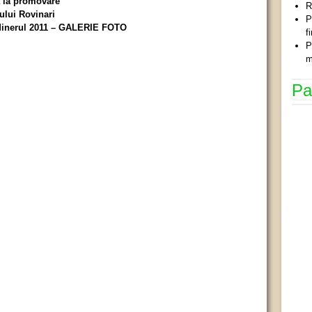
ă la promovare
R
ului Rovinari
P
 Minerul 2011 – GALERIE FOTO
f
P
m
Pa