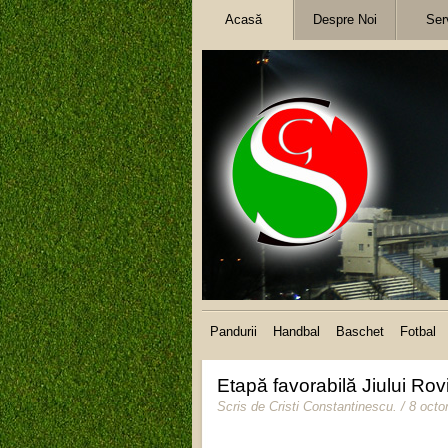
Acasă
Despre Noi
Serv
Pandurii
Handbal
Baschet
Fotbal
Etapă favorabilă Jiului Rov
Scris de
Cristi Constantinescu
.
/ 8 oct