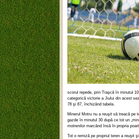
scorul repede, prin Traşcă în minutul 10
categorică victorie a Jiului din acest s
78 şi 87, închizând tabela.
Minerul Motru nu a reuşit să treacă pe 
gazde în minutul 30 după ce tot un „min
motrenilor marcând însă în propria poart
Tot o remiză pe propriul teren a reuşit 