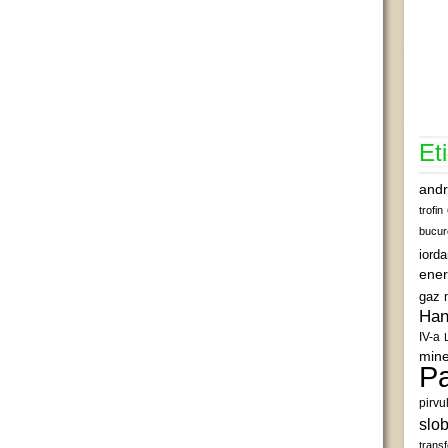
Et
andr
trofin
bucur
iord
ener
gaz 
Han
IV-a
mine
Pa
pirvu
slob
transf