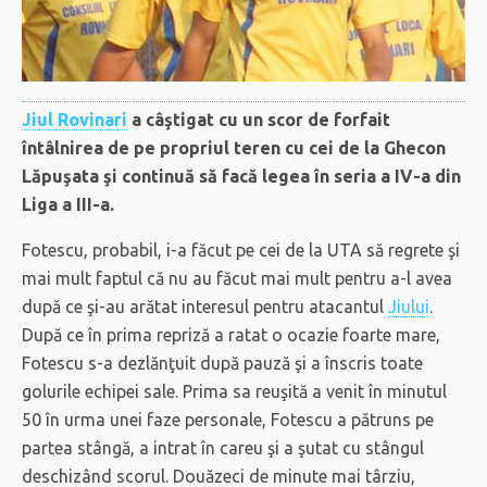
Jiul Rovinari
a câştigat cu un scor de forfait
întâlnirea de pe propriul teren cu cei de la Ghecon
Lăpuşata şi continuă să facă legea în seria a IV-a din
Liga a III-a.
Fotescu, probabil, i-a făcut pe cei de la UTA să regrete şi
mai mult faptul că nu au făcut mai mult pentru a-l avea
după ce şi-au arătat interesul pentru atacantul
Jiului
.
După ce în prima repriză a ratat o ocazie foarte mare,
Fotescu s-a dezlănţuit după pauză şi a înscris toate
golurile echipei sale. Prima sa reuşită a venit în minutul
50 în urma unei faze personale, Fotescu a pătruns pe
partea stângă, a intrat în careu şi a şutat cu stângul
deschizând scorul. Douăzeci de minute mai târziu,