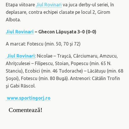
Etapa viitoare
Jiul Rovinari
va juca derby-ul seriei, în
deplasare, contra echipei clasate pe locul 2, Girom
Albota.
Jiul Rovinari
– Ghecon Lăpuşata 3-0 (0-0)
A marcat: Fotescu (min. 50, 70 şi 72)
Jiul Rovinari
: Nicolae – Traşcă, Cârciumaru, Amzucu,
Ahriţculesei – Filipescu, Stoian, Popescu (min. 65 N.
Stanciu), Ecobici (min. 46 Tudorache) – Lăcătuşu (min. 68
Şoşoi), Fotescu (min. 80 Bugă). Antrenori: Cătălin Trofin
şi Gabi Răscol.
www.sportingorj.ro
Comentează!