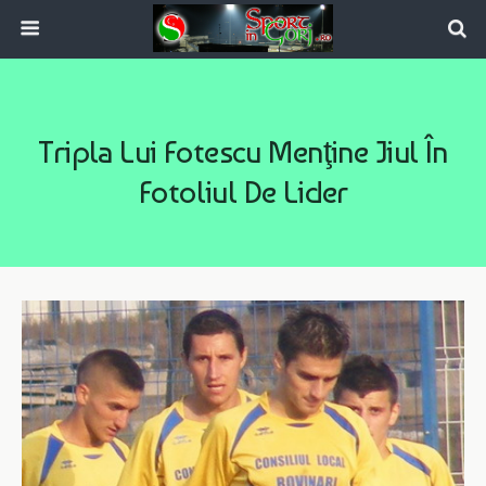
Tripla Lui Fotescu Menţine Jiul În
Fotoliul De Lider