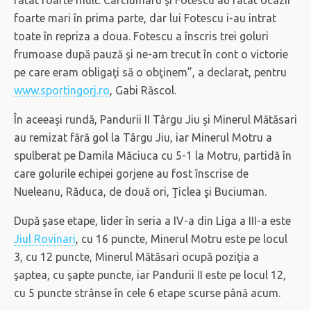
foarte mari în prima parte, dar lui Fotescu i-au intrat
toate în repriza a doua. Fotescu a înscris trei goluri
frumoase după pauză şi ne-am trecut în cont o victorie
pe care eram obligaţi să o obţinem”, a declarat, pentru
www.sportingorj.ro
, Gabi Răscol.
În aceeaşi rundă, Pandurii II Târgu Jiu şi Minerul Mătăsari
au remizat fără gol la Târgu Jiu, iar Minerul Motru a
spulberat pe Damila Măciuca cu 5-1 la Motru, partidă în
care golurile echipei gorjene au fost înscrise de
Nueleanu, Răduca, de două ori, Ţiclea şi Buciuman.
După şase etape, lider în seria a IV-a din Liga a III-a este
Jiul Rovinari
, cu 16 puncte, Minerul Motru este pe locul
3, cu 12 puncte, Minerul Mătăsari ocupă poziţia a
şaptea, cu şapte puncte, iar Pandurii II este pe locul 12,
cu 5 puncte strânse în cele 6 etape scurse până acum.