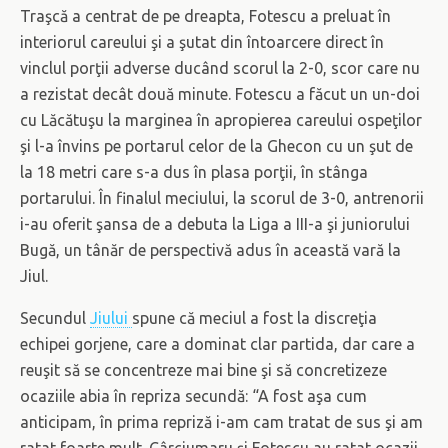
Traşcă a centrat de pe dreapta, Fotescu a preluat în
interiorul careului şi a şutat din întoarcere direct în
vinclul porţii adverse ducând scorul la 2-0, scor care nu
a rezistat decât două minute. Fotescu a făcut un un-doi
cu Lăcătuşu la marginea în apropierea careului ospeţilor
şi l-a învins pe portarul celor de la Ghecon cu un şut de
la 18 metri care s-a dus în plasa porţii, în stânga
portarului. În finalul meciului, la scorul de 3-0, antrenorii
i-au oferit şansa de a debuta la Liga a III-a şi juniorului
Bugă, un tânăr de perspectivă adus în această vară la
Jiul.
Secundul
Jiului
spune că meciul a fost la discreţia
echipei gorjene, care a dominat clar partida, dar care a
reuşit să se concentreze mai bine şi să concretizeze
ocaziile abia în repriza secundă: “A fost aşa cum
anticipam, în prima repriză i-am cam tratat de sus şi am
ratat foarte mult. Cârciumaru şi Fotescu au ratat ocazii