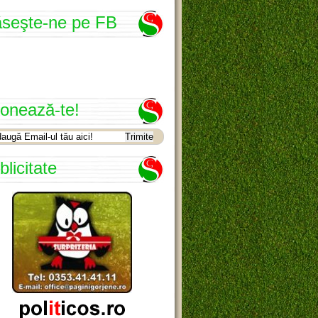
seşte-ne pe FB
onează-te!
blicitate