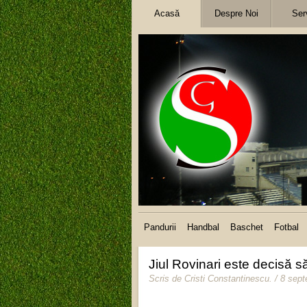
Acasă
Despre Noi
Serv
Pandurii
Handbal
Baschet
Fotbal
Jiul Rovinari este decisă să
Scris de
Cristi Constantinescu
.
/ 8 sep