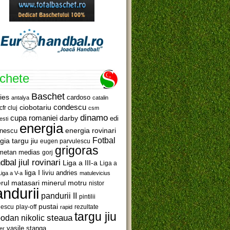
ichete
Baschet
ies
cardoso
antalya
catalin
ciobotariu
condescu
cfr cluj
csm
dinamo
cupa romaniei
darby
edi
esti
energia
anescu
energia rovinari
Fotbal
gia targu jiu
eugen parvulescu
grigoras
metan medias
gorj
jiul rovinari
dbal
Liga a III-a
Liga a
liga I
liviu andries
Liga a V-a
matulevicius
minerul motru
rul matasari
nistor
ndurii
pandurii II
pintilii
pustai
lescu
rezultate
play-off
rapid
targu jiu
steaua
odan nikolic
vasile stanga
er