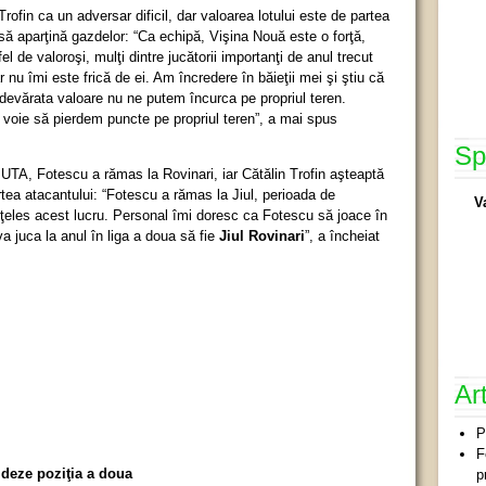
ofin ca un adversar dificil, dar valoarea lotului este de partea
i să aparţină gazdelor: “Ca echipă, Vişina Nouă este o forţă,
fel de valoroşi, mulţi dintre jucătorii importanţi de anul trecut
r nu îmi este frică de ei. Am încredere în băieţii mei şi ştiu că
evărata valoare nu ne putem încurca pe propriul teren.
voie să pierdem puncte pe propriul teren”, a mai spus
Sp
 UTA, Fotescu a rămas la Rovinari, iar Cătălin Trofin aşteaptă
rtea atacantului: “Fotescu a rămas la Jiul, perioada de
V
 înţeles acest lucru. Personal îmi doresc ca Fotescu să joace în
va juca la anul în liga a doua să fie
Jiul Rovinari
”, a încheiat
Ar
P
F
ideze poziţia a doua
p