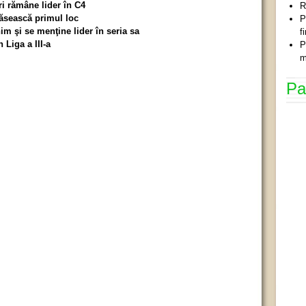
i rămâne lider în C4
R
răsească primul loc
P
him şi se menţine lider în seria sa
f
n Liga a III-a
P
m
Pa