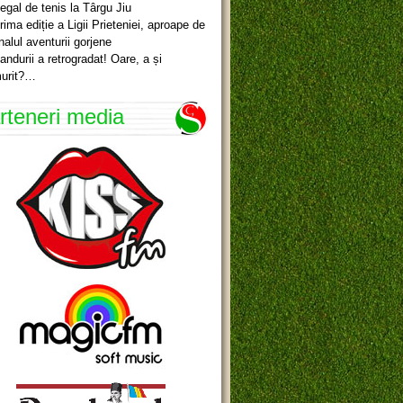
egal de tenis la Târgu Jiu
rima ediție a Ligii Prieteniei, aproape de
inalul aventurii gorjene
andurii a retrogradat! Oare, a și
urit?…
rteneri media