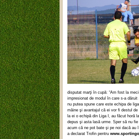
disputat marţi în cupă: “Am fost la meci
impresionat de modul în care s-a dăruit 
nu putea spune care este echipa de liga
mâine şi avantajul că ei vor fi destul d
la ei o echipă din Liga I, au făcut horă l
depus şi asta lasă urme. Sper să nu fie
acum că ne pot bate şi pe noi dacă au în
a declarat Trofin pentru
www.sportingo