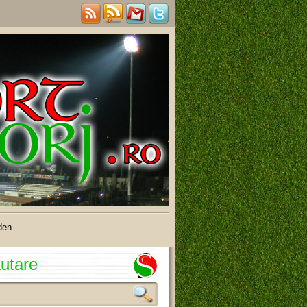
den
utare