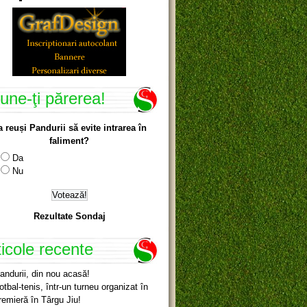
une-ţi părerea!
a reuși Pandurii să evite intrarea în
faliment?
Da
Nu
Rezultate Sondaj
ticole recente
andurii, din nou acasă!
otbal-tenis, într-un turneu organizat în
remieră în Târgu Jiu!