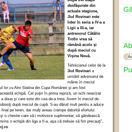
desfăşurate din
Gă
actuala stagiune,
Jiul Rovinari
este
lider în seria a IV-a a
Ligii a III-a, iar
antrenorul Cătălin
Trofin vrea să
Ab
rămână acolo şi
după meciul cu
Vişina Nouă.
Tehnicianul celor de la
Pu
Jiul Rovinari
a
urmărit adversarul de
mâine în meciul
ul lor cu Alro Slatina din Cupa României şi am fost
această echipă. Cel puţin în prima repriză, un ochi neavizat
 a doua şi care este din cea de-a treia. Avem în meciul de
e obosiţi după meciul de cupă. S-au dăruit mult pentru a aduce
a final pe teren, dar mulţi aveau crampe datorită efortului
 şi o chestie care să-i motiveze suplimentar, să gândească
vins o echipă din liga a II-a, aşa că trebuie să fim precauţi”,
rj.ro
.