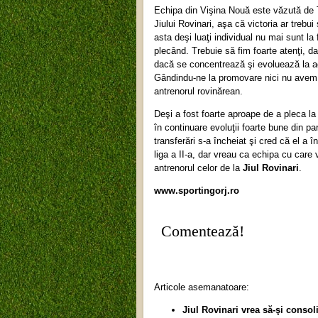
Echipa din Vişina Nouă este văzută de Tr
Jiului Rovinari, aşa că victoria ar trebu
asta deşi luaţi individual nu mai sunt la 
plecând. Trebuie să fim foarte atenţi, da
dacă se concentrează şi evoluează la ad
Gândindu-ne la promovare nici nu avem 
antrenorul rovinărean.
Deşi a fost foarte aproape de a pleca la
în continuare evoluţii foarte bune din pa
transferări s-a încheiat şi cred că el a
liga a II-a, dar vreau ca echipa cu care 
antrenorul celor de la
Jiul Rovinari
.
www.sportingorj.ro
Comentează!
Articole asemanatoare:
Jiul Rovinari vrea să-şi consol