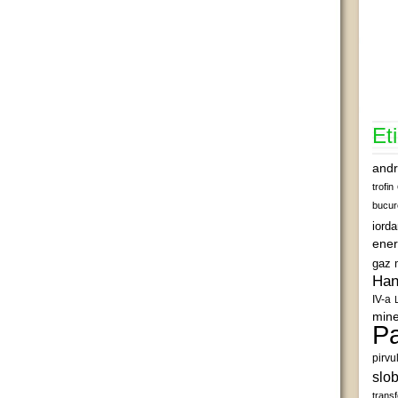
Et
andr
trofin
bucur
iord
ener
gaz 
Han
IV-a
mine
Pa
pirvu
slob
transf