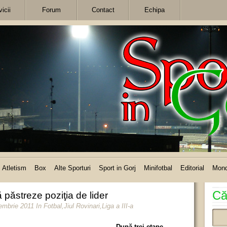
icii
Forum
Contact
Echipa
Atletism
Box
Alte Sporturi
Sport in Gorj
Minifotbal
Editorial
Mon
Că
 păstreze poziţia de lider
tembrie 2011
In
Fotbal
,
Jiul Rovinari
,
Liga a III-a
După trei etape