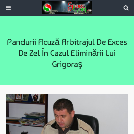
Pandurii Acuză Arbitrajul De Exces
De Zel În Cazul Eliminării Lui
Grigoraş