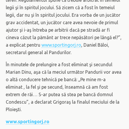
legii şi în spiritul jocului. Să zicem că a fost în temeiul
legii, dar nu şi în spiritul jocului. Era vorba de un jucător
grav accidentat, un jucător care avea nevoie de primul
ajutor şi i-aş întreba pe arbitrii dacă pe stradă ar fi
cineva căzut la pământ ar trece nepăsători pe lângă el?”,
a explicat pentru
www.sportingorj.ro
, Daniel Băloi,
secretarul general al Pandurilor.
În minutele de prelungire a fost eliminat şi secundul
Marian Dinu, aşa că la meciul următor Pandurii vor avea
o altă conducere tehnică pe bancă: „Pe mine m-a
eliminat , la fel şi pe secund, înseamnă că am fost
extrem de răi… S-ar putea să stea pe bancă domnul
Condescu”, a declarat Grigoraş la finalul meciului de la
Ploieşti.
www.sportingorj.ro