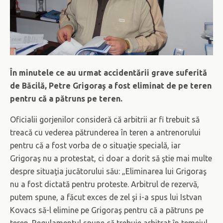
În minutele ce au urmat accidentării grave suferită
de Băcilă, Petre Grigoraş a fost eliminat de pe teren
pentru că a pătruns pe teren.
Oficialii gorjenilor consideră că arbitrii ar fi trebuit să
treacă cu vederea pătrunderea în teren a antrenorului
pentru că a fost vorba de o situaţie specială, iar
Grigoraş nu a protestat, ci doar a dorit să ştie mai multe
despre situaţia jucătorului său: „Eliminarea lui Grigoraş
nu a fost dictată pentru proteste. Arbitrul de rezervă,
putem spune, a făcut exces de zel şi i-a spus lui Istvan
Kovacs să-l elimine pe Grigoraş pentru că a pătruns pe
teren. Regulamentul spune că trebuie arbitrat în temeiul