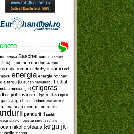
ichete
Baschet
ies
cardoso
antalya
catalin
ciobotariu
condescu
cfr cluj
csm
dinamo
cupa romaniei
darby
edi
esti
energia
anescu
energia rovinari
Fotbal
gia targu jiu
eugen parvulescu
grigoras
metan medias
gorj
jiul rovinari
dbal
Liga a III-a
Liga a
liga I
liviu andries
Liga a V-a
matulevicius
minerul motru
rul matasari
nistor
ndurii
pandurii II
pintilii
pustai
lescu
rezultate
play-off
rapid
targu jiu
steaua
odan nikolic
vasile stanga
er