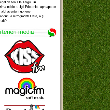
egal de tenis la Târgu Jiu
rima ediție a Ligii Prieteniei, aproape de
inalul aventurii gorjene
andurii a retrogradat! Oare, a și
urit?…
rteneri media