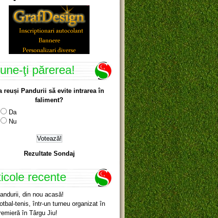
une-ţi părerea!
a reuși Pandurii să evite intrarea în
faliment?
Da
Nu
Rezultate Sondaj
ticole recente
andurii, din nou acasă!
otbal-tenis, într-un turneu organizat în
remieră în Târgu Jiu!