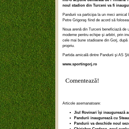
noul stadion din Turceni va fi inaugur
Pandurii va participa la un meci amical 
Petre Grigoraş fiind de acord să folosea
Noua arenă din Turceni beneficiază de un
moderne pentru echipe şi arbitri, prin inv
cele mai bune stadioane din Gorj, după 
propriu.
Partida amicală dintre Pandurii şi AS Şt
www.sportingorj.ro
Comentează!
Articole asemanatoare:
Jiul Rovinari îşi inaugurează a
Pandurii inaugurează cu Steau
Pandurii va deschide noul sezo
Chiricheş-Cardoso, noul cuplu 