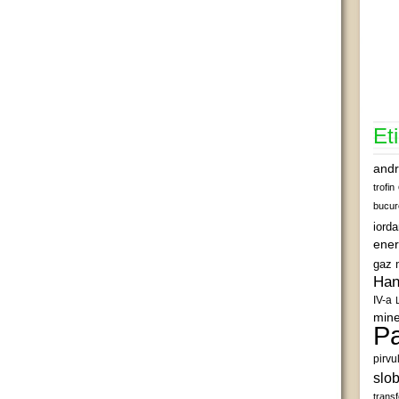
Et
andr
trofin
bucur
iord
ener
gaz 
Han
IV-a
mine
Pa
pirvu
slob
transf