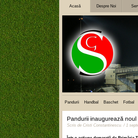
Acasă
Despre Noi
Serv
Pandurii
Handbal
Baschet
Fotbal
Pandurii inaugurează noul 
Scris de
Cristi Constantinescu
.
/ 1 sep
Într-o acţiune demarată de Primăria T