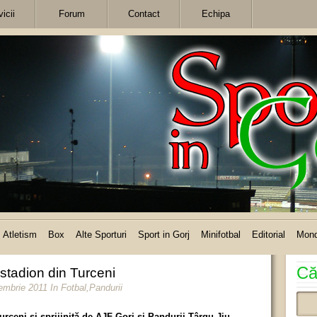
icii
Forum
Contact
Echipa
Atletism
Box
Alte Sporturi
Sport in Gorj
Minifotbal
Editorial
Mon
Că
stadion din Turceni
tembrie 2011
In
Fotbal
,
Pandurii
urceni şi sprijinită de AJF Gorj şi Pandurii Târgu Jiu,