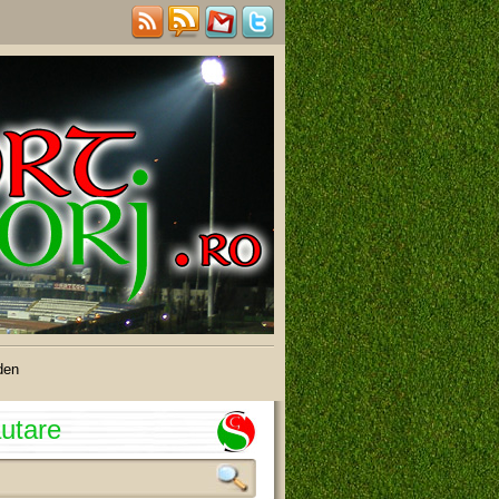
den
utare