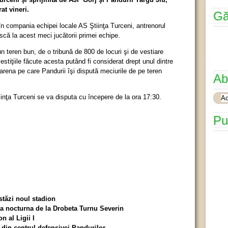
at vineri.
Gă
în compania echipei locale AS Ştiinţa Turceni, antrenorul
scă la acest meci jucătorii primei echipe.
 teren bun, de o tribună de 800 de locuri şi de vestiare
estiţiile făcute acesta putând fi considerat drept unul dintre
arena pe care Pandurii îşi dispută meciurile de pe teren
Ab
iinţa Turceni se va disputa cu începere de la ora 17:30.
Pu
stăzi noul stadion
a nocturna de la Drobeta Turnu Severin
n al Ligii I
din centrul defensivei Pandurilor