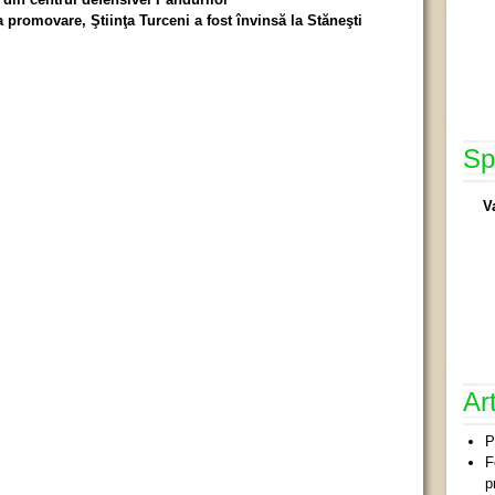
 promovare, Ştiinţa Turceni a fost învinsă la Stăneşti
Sp
V
Ar
P
F
p