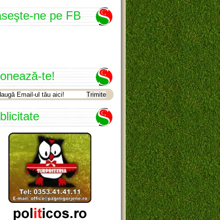
seşte-ne pe FB
onează-te!
blicitate