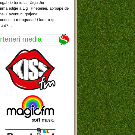
egal de tenis la Târgu Jiu
rima ediție a Ligii Prieteniei, aproape de
inalul aventurii gorjene
andurii a retrogradat! Oare, a și
urit?…
rteneri media