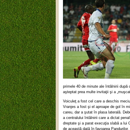
primele 40 de minute ale întâlnirii după 
aşteptat prea multe invitaţii şi a „muşc
Voiculeţ a fost cel care a deschis meciu
Vranjes a fost şi el aproape de gol în m
careu, dar a şutat în plasa laterală. Deb
a centralului întâlnirii care a dictat pena
dreptate şi a parat execuţia slabă a lui 
de această dată în favoarea Pandurilor, 