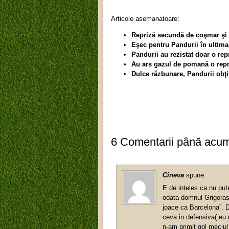
Articole asemanatoare:
Repriză secundă de coşmar şi 
Eşec pentru Pandurii în ultima 
Pandurii au rezistat doar o re
Au ars gazul de pomană o repri
Dulce răzbunare, Pandurii obţ
6 Comentarii până acu
Cineva
spune:
E de inteles ca nu pu
odata domnul Grigoras
joace ca Barcelona”. D
ceva in defensiva( eu 
n-am primit gol meciul 