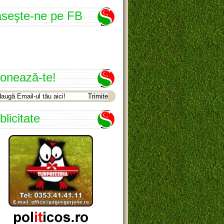
seşte-ne pe FB
onează-te!
blicitate