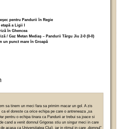
eşec pentru Pandurii în Regie
etapă a Ligii I
priză în Ghencea
ză / Gaz Metan Mediaş – Pandurii Târgu Jiu 2-0 (0-0)
in un punct mare în Groapă
m
tem sa tinem un meci fara sa primim macar un gol. A zis
 ca el doreste ca orice echipa pe care o antreneaza „sa
ar pentru o echipa tinara ca Pandurii ar trebui sa joace si
de cand a venit domnul Grigoras stiu un singur meci in care
de acasa ca Universitatea Cluj), iar in ritmul in care „domnul”