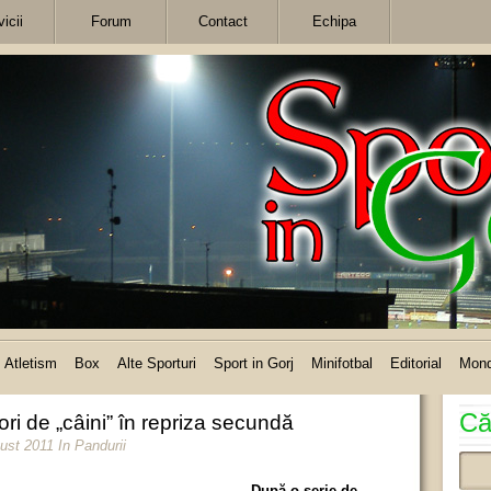
icii
Forum
Contact
Echipa
Atletism
Box
Alte Sporturi
Sport in Gorj
Minifotbal
Editorial
Mon
Că
ri de „câini” în repriza secundă
gust 2011
In
Pandurii
După o serie de