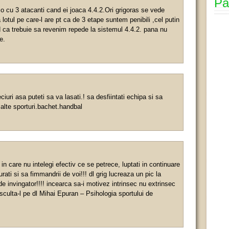
Pa
o cu 3 atacanti cand ei joaca 4.4.2.Ori grigoras se vede
lotul pe care-l are pt ca de 3 etape suntem penibili ,cel putin
 ca trebuie sa revenim repede la sistemul 4.4.2. pana nu
e.
iuri asa puteti sa va lasati.! sa desfiintati echipa si sa
e alte sporturi.bachet.handbal
n care nu intelegi efectiv ce se petrece, luptati in continuare
urati si sa fimmandrii de voi!!! dl grig lucreaza un pic la
de invingator!!!! incearca sa-i motivez intrinsec nu extrinsec
asculta-l pe dl Mihai Epuran – Psihologia sportului de