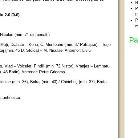
R
P
f
rii Târgu Jiu 2-0 (0-0)
P
m
iculae (min. 71 din penalti)
Pa
 Moţi, Diabate – Kone, C. Munteanu (min. 87 Pătraşcu) – Torje
j (min. 46 D. Stoica) – M. Niculae. Antrenor: Liviu
ş, Vlad – Voiculeţ, Pintilii (min. 72 Nistor), Vranjes – Lemnaru
. 46 Batin). Antrenor: Petre Grigoraş.
culae (min. 36), Bakaj (min. 43) / Chiricheş (min. 37), Brata
nstantinescu.