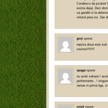
Condescu da jucatori 
exista deja). Deci domn
va ganditi si la defens
viitorul prea roz. Dar 
gorj
spune:
repriza doua este sub 
rusinos!!!!!!!!
spaga
spune:
nu aveti valoare ! aces
performante…! singura 
ramas in prima liga. si
cristi
spune: