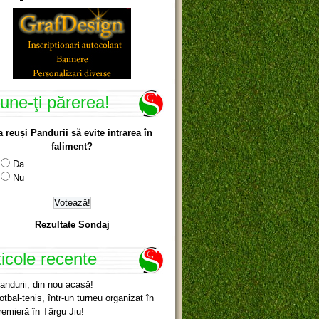
une-ţi părerea!
a reuși Pandurii să evite intrarea în
faliment?
Da
Nu
Rezultate Sondaj
ticole recente
andurii, din nou acasă!
otbal-tenis, într-un turneu organizat în
remieră în Târgu Jiu!