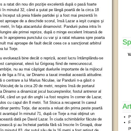
es a ratat din nou din poziţie excelentă după o pasă foarte
i în minutul 32, când a şutat pe lângă poartă de la circa 18
a început să preia frâiele partidei şi a fost mai prezentă în
st aproape de a deschide scorul, însă Lazar a ieşit curajos şi
 metri, în faţa atacantului dinamovist. Pandurii putea intra în
elungire ale primei reprize, după o minge excelent întoarsă de
 în apropierea punctului cu var şi a ratat reluarea spre poarta
Sp
 mult mai aproape de fault decât ceea ce a sancţionat arbitrul
a lui Torje.
V
u evoluează bine decât o repriză, acest lucru întâmplându-se
est campionat, elevii lui Grigoraş fiind de nerecunoscut.
ambiţie, nu au mai câştigat duelurile importante de la mijlocul
ia de liga a IV-a, iar Dinamo a taxat imediat această atitudine.
o centrare a lui Marius Niculae, iar Pandurii n-a găsit o
 Voiculeţ de la circa 20 de metri, respins însă de portarul
 la Dinamo a dinamizat jocul bucureştenilor, fostul antrenor al
64, când un şut din unghi i-a fost respins în corner de Lazar,
culos cu capul din 8 metri. Tot Stoica a recuperat în careul
Ar
rdinar pentru Torje, dar acesta a reluat din prima peste poartă
t avantajul în minutul 71, după ce Torje a mai obţinut un
P
 această dată pe David Lazar. În ciuda schimbărilor făcute de
F
ezească şi au încheiat partida fără să înscrie în Groapă, doar
p
n minutul 83, dar şutul său de la 16 metri a fost reţinut de