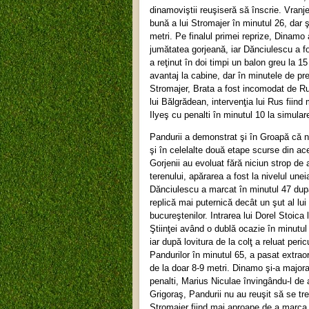
dinamoviştii reuşiseră să înscrie. Vranj
bună a lui Stromajer în minutul 26, dar ş
metri. Pe finalul primei reprize, Dinamo 
jumătatea gorjeană, iar Dănciulescu a fo
a reţinut în doi timpi un balon greu la 15
avantaj la cabine, dar în minutele de pr
Stromajer, Brata a fost incomodat de Rus
lui Bălgrădean, intervenţia lui Rus fiind
Ilyeş cu penalti în minutul 10 la simulare
Pandurii a demonstrat şi în Groapă că n
şi în celelalte două etape scurse din ac
Gorjenii au evoluat fără niciun strop de 
terenului, apărarea a fost la nivelul une
Dănciulescu a marcat în minutul 47 după 
replică mai puternică decât un şut al lui
bucureştenilor. Intrarea lui Dorel Stoica
Ştiinţei având o dublă ocazie în minutul 
iar după lovitura de la colţ a reluat peri
Pandurilor în minutul 65, a pasat extrao
de la doar 8-9 metri. Dinamo şi-a majora
penalti, Marius Niculae învingându-l de
Grigoraş, Pandurii nu au reuşit să se tr
Stromajer fiind mai aproape de a marca î