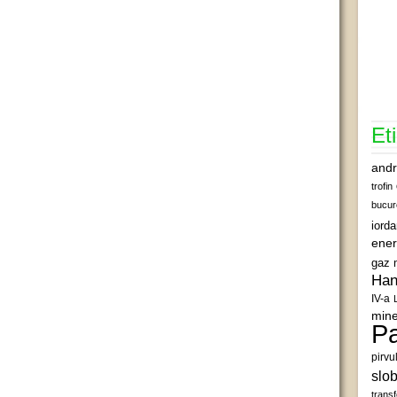
Et
andr
trofin
bucur
iord
ener
gaz 
Han
IV-a
mine
Pa
pirvu
slob
transf