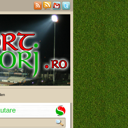
den
utare