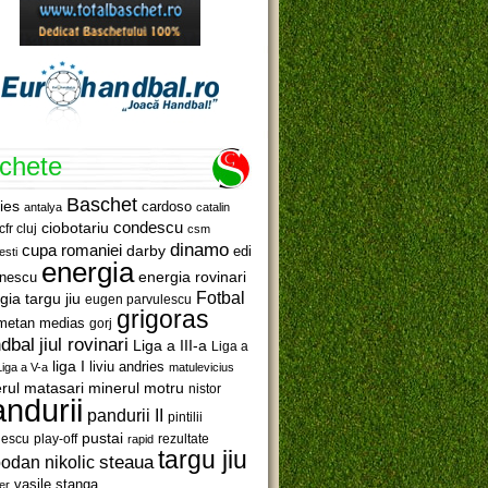
ichete
Baschet
ies
cardoso
antalya
catalin
ciobotariu
condescu
cfr cluj
csm
dinamo
cupa romaniei
darby
edi
esti
energia
anescu
energia rovinari
Fotbal
gia targu jiu
eugen parvulescu
grigoras
metan medias
gorj
jiul rovinari
dbal
Liga a III-a
Liga a
liga I
liviu andries
Liga a V-a
matulevicius
minerul motru
rul matasari
nistor
ndurii
pandurii II
pintilii
pustai
lescu
rezultate
play-off
rapid
targu jiu
steaua
odan nikolic
vasile stanga
er