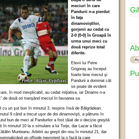
meciuri în care
Gă
Pandurii n-a pierdut
în faţa
dinamoviştilor,
gorjenii au cedat cu
2-0 (0-0) în Groapă în
urma unui meci cu
Ab
două reprize total
diferite.
Elevii lui Petre
Grigoraş au început
Pu
foarte bine meciul şi
Pandurii a dominat cât
se poate de evident
care, în mod inexplicabil, au cedat iniţiativa, iar Dinamo n-a
at” de două ori tranşând meciul în favoarea sa.
l cu un şut bun în minutul 3, respins însă de Bălgrădean.
inutul 9 când a trecut uşor de doi dinamovişti, a pătruns în
utul bun de meci al Pandurilor a fost tăiat de o decizie greşită
lti în minutul 10 la o simulare a lui Torje, dar Lazar a făcut
Cătălin Munteanu. Arbitrii au greşit din nou în minutul 21, dar
semnalizând un offside inexistent la o fază la care