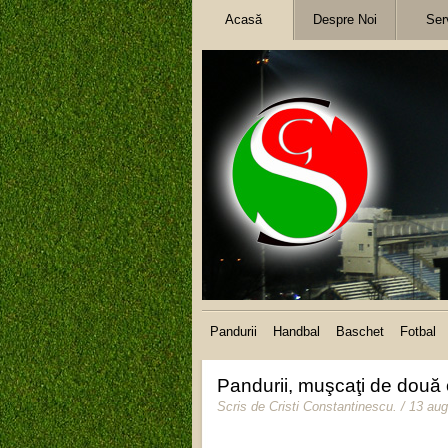
Acasă
Despre Noi
Serv
Pandurii
Handbal
Baschet
Fotbal
Pandurii, muşcaţi de două o
Scris de
Cristi Constantinescu
.
/ 13 au