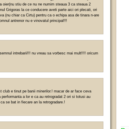
la oier(nu stiu de ce nu ne numim steaua 3 ca steaua 2
ul Grigoras la ce conducere aveti parte aici ori plecati, ori
iva (nu chiar ca Cirtu) pentru ca o echipa asa de tinara n-are
domnul antrenor nu e vinovatul principal!!!
semnul intrebarii!!! nu vreau sa vorbesc mai mult!!!! oricum
t club e tinut pe banii minerilor.! macar de ar face ceva
performanta a lor e ca au retrogradat 2 ori si totusi au
 ca se bat in fiecare an la retrogradare.!