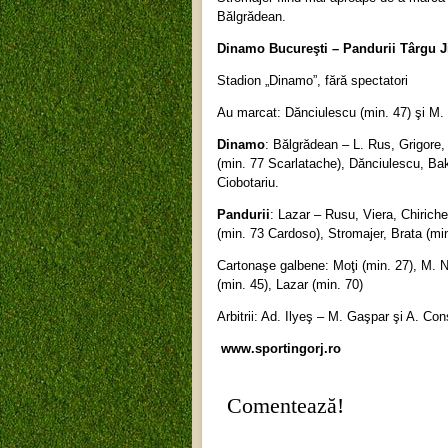
Bălgrădean.
Dinamo Bucureşti – Pandu
Stadion „Dinamo”, fără spectatori
Au marcat: Dănciulescu (min. 47) şi M. N
Dinamo
: Bălgrădean – L. Rus, Grigore,
(min. 77 Scarlatache), Dănciulescu, Baka
Ciobotariu.
Pandurii
: Lazar – Rusu, Viera, Chiriche
(min. 73 Cardoso), Stromajer, Brata (min
Cartonaşe galbene: Moţi (min. 27), M. Ni
(min. 45), Lazar (min. 70)
Arbitrii: Ad. Ilyeş – M. Gaşpar şi A. Co
www.sportingorj.ro
Comentează!