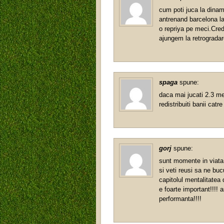
cum poti juca la dinam
antrenand barcelona la 
o repriya pe meci.Cred
ajungem la retrogradar
spaga
spune:
daca mai jucati 2.3 mec
redistribuiti banii catr
gorj
spune:
sunt momente in viata i
si veti reusi sa ne buc
capitolul mentalitatea 
e foarte important!!!! 
performanta!!!!