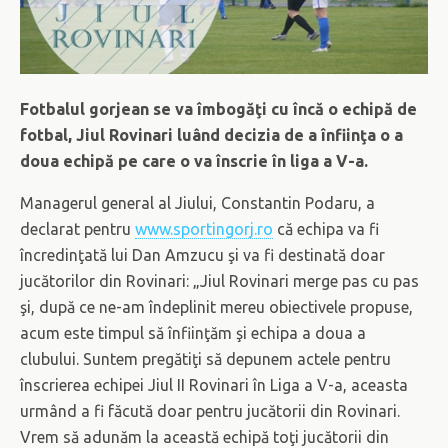
Fotbalul gorjean se va îmbogăţi cu încă o echipă de
fotbal, Jiul Rovinari luând decizia de a înfiinţa o a
doua echipă pe care o va înscrie în liga a V-a.
Managerul general al Jiului, Constantin Podaru, a
declarat pentru
www.sportingorj.ro
că echipa va fi
încredinţată lui Dan Amzucu şi va fi destinată doar
jucătorilor din Rovinari: „Jiul Rovinari merge pas cu pas
şi, după ce ne-am îndeplinit mereu obiectivele propuse,
acum este timpul să înfiinţăm şi echipa a doua a
clubului. Suntem pregătiţi să depunem actele pentru
înscrierea echipei Jiul II Rovinari în Liga a V-a, aceasta
urmând a fi făcută doar pentru jucătorii din Rovinari.
Vrem să adunăm la această echipă toţi jucătorii din