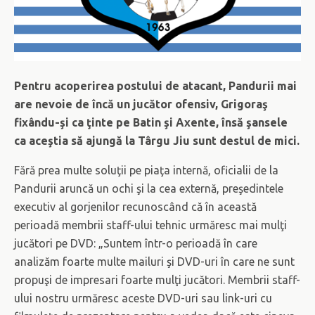
Pentru acoperirea postului de atacant, Pandurii mai
are nevoie de încă un jucător ofensiv, Grigoraş
fixându-şi ca ţinte pe Batin şi Axente, însă şansele
ca aceştia să ajungă la Târgu Jiu sunt destul de mici.
Fără prea multe soluţii pe piaţa internă, oficialii de la
Pandurii aruncă un ochi şi la cea externă, preşedintele
executiv al gorjenilor recunoscând că în această
perioadă membrii staff-ului tehnic urmăresc mai mulţi
jucători pe DVD: „Suntem într-o perioadă în care
analizăm foarte multe mailuri şi DVD-uri în care ne sunt
propuşi de impresari foarte mulţi jucători. Membrii staff-
ului nostru urmăresc aceste DVD-uri sau link-uri cu