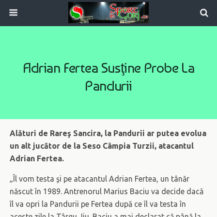
Adrian Fertea Susţine Probe La
Pandurii
Alături de Rareş Sancira, la Pandurii ar putea evolua
un alt jucător de la Seso Câmpia Turzii, atacantul
Adrian Fertea.
„Îl vom testa şi pe atacantul Adrian Fertea, un tânăr
născut în 1989. Antrenorul Marius Baciu va decide dacă
îl va opri la Pandurii pe Fertea după ce îl va testa în
aceste zile la Târgu Jiu. Baciu a mai declarat că până la