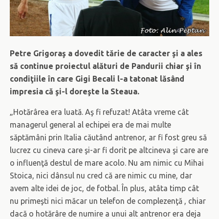
Petre Grigoraş a dovedit tărie de caracter şi a ales
să continue proiectul alături de Pandurii chiar şi în
condiţiile în care Gigi Becali l-a tatonat lăsând
impresia că şi-l doreşte la Steaua.
„Hotărârea era luată. Aş fi refuzat! Atâta vreme cât
managerul general al echipei era de mai multe
săptămâni prin Italia căutând antrenor, ar fi fost greu să
lucrez cu cineva care şi-ar fi dorit pe altcineva şi care are
o influenţă destul de mare acolo. Nu am nimic cu Mihai
Stoica, nici dânsul nu cred că are nimic cu mine, dar
avem alte idei de joc, de fotbal. În plus, atâta timp cât
nu primeşti nici măcar un telefon de complezenţă , chiar
dacă o hotărâre de numire a unui alt antrenor era deja