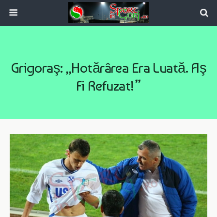
Grigoraş: „Hotărârea Era Luată. Aş
Fi Refuzat!”